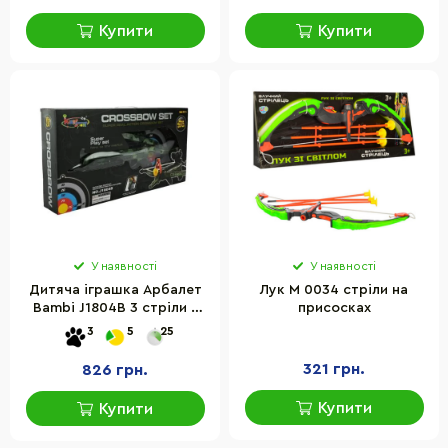
Купити
Купити
У наявності
У наявності
Дитяча іграшка Арбалет
Лук M 0034 стріли на
Bambi J1804B 3 стріли з
присосках
присосками, мішень
3
5
25
321 грн.
826 грн.
Купити
Купити