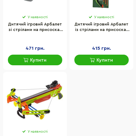
У наявності
У наявності
Дитячий ігровий Арбалет
Дитячий ігровий Арбалет
зі стрілами на присосках
із стрілами на присосках
Bambi ZG270-383 мішень
Bambi 988-670D зі світлом
471 грн.
415 грн.
Купити
Купити
У наявності