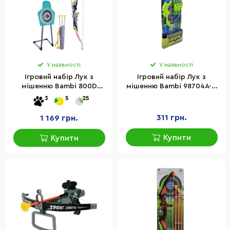
У наявності
У наявності
Ігровий набір Лук з
Ігровий набір Лук з
мішенню Bambi 800D
мішенню Bambi 98704A-1,
сагайдак, 3 стріли на
3 стріли на присосках
3
5
25
присосках
311 грн.
1 169 грн.
Купити
Купити