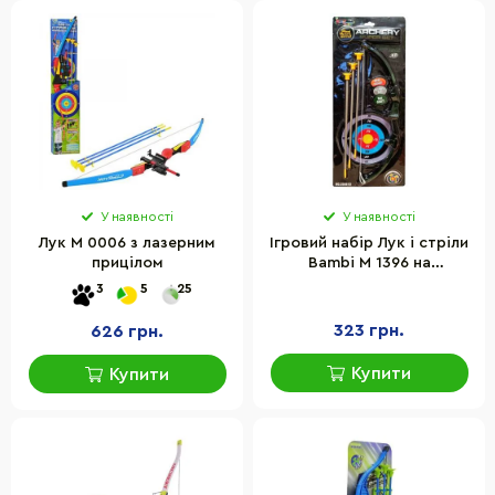
У наявності
У наявності
Лук M 0006 з лазерним
Ігровий набір Лук і стріли
прицілом
Bambi M 1396 на
присосках, мішень
3
5
25
323 грн.
626 грн.
Купити
Купити