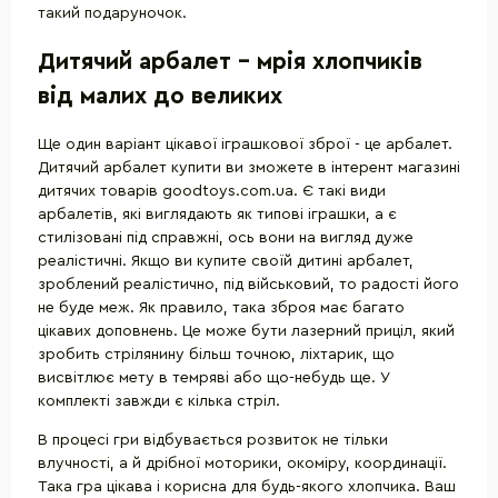
такий подаруночок.
Дитячий арбалет - мрія хлопчиків
від малих до великих
Ще один варіант цікавої іграшкової зброї - це арбалет.
Дитячий арбалет купити ви зможете в інтерент магазині
дитячих товарів goodtoys.com.ua. Є такі види
арбалетів, які виглядають як типові іграшки, а є
стилізовані під справжні, ось вони на вигляд дуже
реалістичні. Якщо ви купите своїй дитині арбалет,
зроблений реалістично, під військовий, то радості його
не буде меж. Як правило, така зброя має багато
цікавих доповнень. Це може бути лазерний приціл, який
зробить стрілянину більш точною, ліхтарик, що
висвітлює мету в темряві або що-небудь ще. У
комплекті завжди є кілька стріл.
В процесі гри відбувається розвиток не тільки
влучності, а й дрібної моторики, окоміру, координації.
Така гра цікава і корисна для будь-якого хлопчика. Ваш