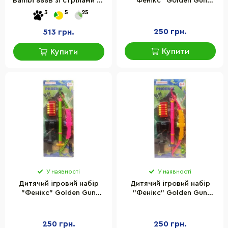
Bambi 888B зі стрілами на
"Фенікс" Golden Gun
присосці
950GG(Blue) стріляє
3
5
25
м'якими поролоновими
кулями
250 грн.
513 грн.
Купити
Купити
У наявності
У наявності
Дитячий ігровий набір
Дитячий ігровий набір
"Фенікс" Golden Gun
"Фенікс" Golden Gun
950GG(Pink) стріляє
950GG(Yellow) стріляє
м'якими поролоновими
м'якими поролоновими
кулями
кулями
250 грн.
250 грн.