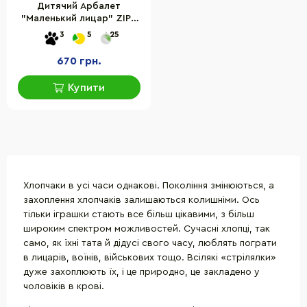
Дитячий Арбалет
"Маленький лицар" ZIPP
Toys 8908B2 S
3
5
25
670 грн.
Купити
Хлопчаки в усі часи однакові. Покоління змінюються, а
захоплення хлопчаків залишаються колишніми. Ось
тільки іграшки стають все більш цікавими, з більш
широким спектром можливостей. Сучасні хлопці, так
само, як їхні тата й дідусі свого часу, люблять пограти
в лицарів, воїнів, військових тощо. Всілякі «стрілялки»
дуже захоплюють їх, і це природно, це закладено у
чоловіків в крові.