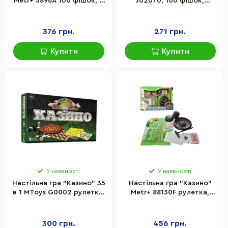
Metr+ 3896A 100 фішок, 2
J02070, 100 фішок,
колоди карт
колода карт, гральні
кістки
376 грн.
271 грн.
Купити
Купити
У наявності
У наявності
Настільна гра "Казино" 35
Настільна гра "Казино"
в 1 MToys G0002 рулетка,
Metr+ 88130F рулетка,
монетки, фішки, кулька
кубики, колода карт,
для рулетки
фішки
300 грн.
456 грн.