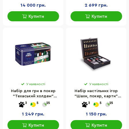
кісток
14 000 грн.
2 699 грн.
Купити
Купити
У наявності
У наявності
Набір для гри в покер
Набір настільних ігор
"Техаський холдем"
"Шахи, покер, карти"
Tactic 03095 у жерстяній
Casino 3 в 1 Набір Casino
3
5
25
3
5
25
коробці
3в1
1 249 грн.
1 150 грн.
Купити
Купити