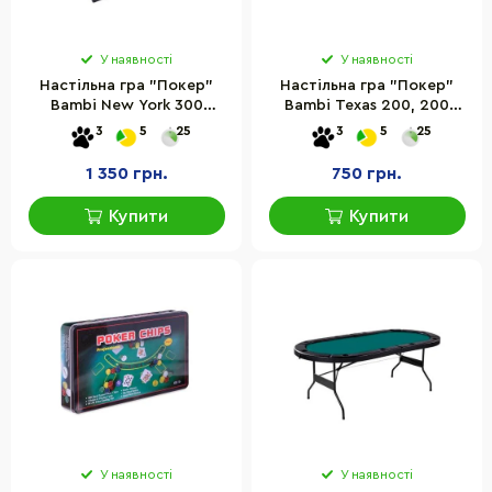
У наявності
У наявності
Настільна гра "Покер"
Настільна гра "Покер"
Bambi New York 300
Bambi Texas 200, 200
фішок, 5 гральних кісток
фішок, 90х60 см
3
5
25
3
5
25
1 350 грн.
750 грн.
Купити
Купити
У наявності
У наявності