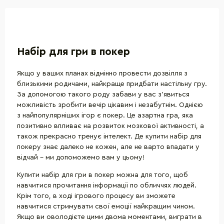
Набір для гри в покер
Якщо у ваших планах відмінно провести дозвілля з
близькими родичами, найкраще придбати настільну гру.
За допомогою такого роду забави у вас з'явиться
можливість зробити вечір цікавим і незабутнім. Однією
з найпопулярніших ігор є покер. Це азартна гра, яка
позитивно впливає на розвиток мозкової активності, а
також прекрасно тренує інтелект. Де купити набір для
покеру знає далеко не кожен, але не варто впадати у
відчай - ми допоможемо вам у цьому!
Купити набір для гри в покер можна для того, щоб
навчитися прочитання інформації по обличчях людей.
Крім того, в ході ігрового процесу ви зможете
навчитися стримувати свої емоції найкращим чином.
Якщо ви оволодієте цими двома моментами, виграти в