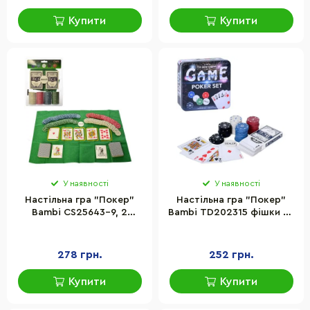
Купити
Купити
У наявності
У наявності
Настільна гра "Покер"
Настільна гра "Покер"
Bambi CS25643-9, 2
Bambi TD202315 фішки 80
колоди карт, фішки з
шт з номіналом, карти
номіналом
278 грн.
252 грн.
Купити
Купити