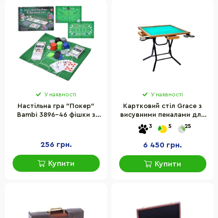
У наявності
У наявності
Настільна гра "Покер"
Картковий стіл Grace з
Bambi 3896-46 фішки з
висувними пеналами для
номіналом, 2 колоди карт
фішок та карт
3
5
25
256 грн.
6 450 грн.
Купити
Купити