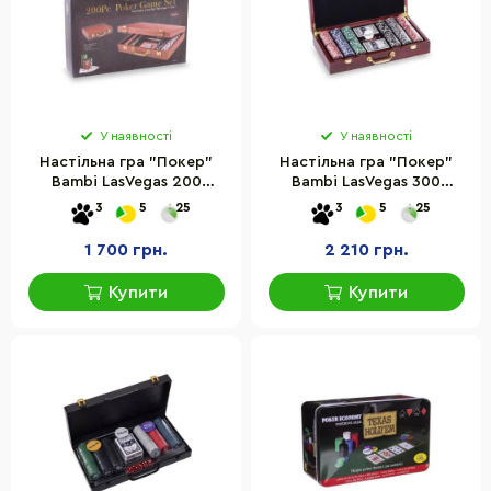
У наявності
У наявності
Настільна гра "Покер"
Настільна гра "Покер"
Bambi LasVegas 200
Bambi LasVegas 300
фішок, 5 кубиків, фішка
фішок, карти, кістки та
3
5
25
3
5
25
дилера
спеціальна фішка дилера
1 700 грн.
2 210 грн.
Купити
Купити