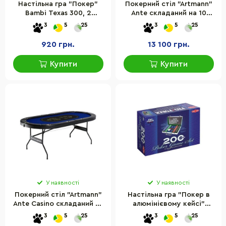
Настільна гра "Покер"
Покерний стіл "Artmann"
Bambi Texas 300, 2
Ante складаний на 10
колоди карт, 300 фішок,
осіб, 213x106x76 см
3
5
25
3
5
25
сукно
920 грн.
13 100 грн.
Купити
Купити
У наявності
У наявності
Покерний стіл "Artmann"
Настільна гра "Покер в
Ante Casino складаний на
алюмінієвому кейсі"
10 осіб
Tactic 03090 фішки, 2
3
5
25
3
5
25
колоди карт, 5 гральних