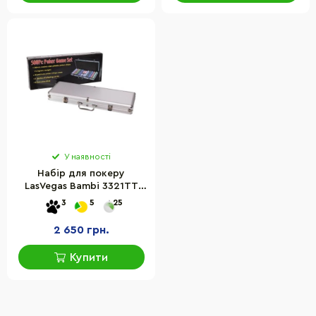
У наявності
Набір для покеру
LasVegas Bambi 3321TT
500 фішок 5 кубиків,
3
5
25
фішка дилера
2 650 грн.
Купити