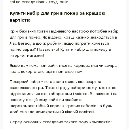
грі не складе ніяких труднощів.
Купити набір для гри в покер за кращою
вартістю
Крім бажання грати і відмінного настрою потрібен набір
для гри в покер. Як відомо, кращі казино знаходяться в
Лас Вегасі, а що ж робити, якщо пограти хочеться
прямо зараз? Правильно! Купити набір для покеру в
інтернет магазині!
Якщо вам нема чим зайнятися на корпоративі чи вечірці,
гра в покер стане відмінним рішенням.
Покерний набір - це основа основ цієї азартної
захоплюючої гри. Такого роду набори можуть істотно
відрізнятися вагою, габаритами і якістю. В наявності на
нашому офіційному сайті ви знайдете
широкомасштабний перелік ігрових наборів на будь-
який смак по демократичній ціновій політиці.
Серед основних складових такого роду комплектів: