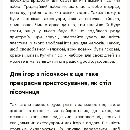
необхідно придбати для своєї дитини якісний пісочний
набір. Традиційний набірчик включає в себе відерце,
лопатку, граблі та кілька різних форм. Також можуть
бути інші цікаві аксесуари, такі як ситечко, лійочка,
млин тощо. Чим старша дитина, тим цікавіше їй буде
грати, якщо у нього буде більше подібного роду
пристроїв. При покупці звертайте увагу на якість
пластика, з якого зроблені іграшки для малюків. Також,
щоб сподобатися малюкові, вони повинні бути яскраві,
красиві, цікаві. Купити пісочні набори для своїх дітей ви
можете в магазині дитячих іграшок goodtoys.com.ua.
Для ігор з пісочком є ще таке
прекрасне пристосування, як стіл
пісочниця
Такі столи також є дуже різні в залежності від своєї
цінової категорії - від найпростіших, до таких, які
оснащені кришкою, сидіннями, козирком від сонця і
спеціальними аксесуарами для ігор з водою. Більшість
столиків складаються, їх зручно перевозити, щоб