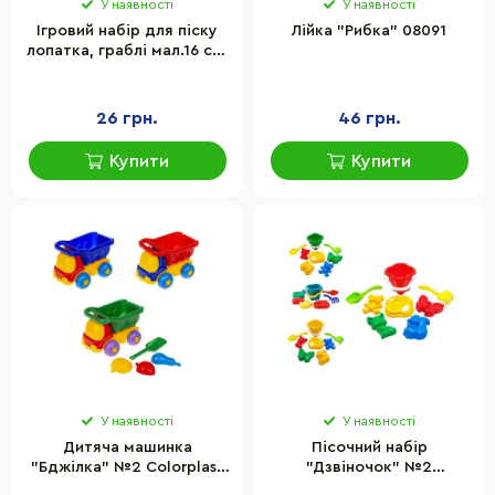
У наявності
У наявності
Ігровий набір для піску
Лійка "Рибка" 08091
лопатка, граблі мал.16 см.
S0008
26 грн.
46 грн.
Купити
Купити
У наявності
У наявності
Дитяча машинка
Пісочний набір
"Бджілка" №2 Colorplast
"Дзвіночок" №2
C0022 з аксесуарами
Colorplast 0985