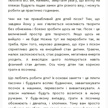
люблять всі. Ви, напевно, звертали увагу, що влітку на
пляжах будують піщані замки діти різного віку, і можуть
робити це практично годинами.
Чим же так привабливий для дітей пісок? Тим, що
завдяки йому у них з'являється можливість творити
без обмежень і боязно зробити щось не так. Пісок - це
величезний простір для творчості. Якщо щось не
вийшло - не біда! Можна тут же переробити так, як
треба. Крім того, науково доведено, що ігри з піском
сприятливо діють на емоційний стан дитини. Граючи,
малюк заспокоюється, стає радісним, негативна енергія
уходить. А внаслідок цього поліпшується навіть
фізичний стан дитини. Ось чому дітям так корисно
грати в пісочниці.
Що люблять робити діти? Їх основні заняття - це ліпити
пасочки і будувати всілякі будиночки, завантажувати
пісочок в машинки, перевозити і вивантажувати. А
зовсім маленькі будуть просто возитися в ньому
ручками. У будь-якому випадку, грати в пісочниці
обожнюють і дівчатка, і хлопчики. Тому вам просто