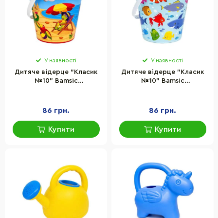
У наявності
У наявності
Дитяче відерце "Класик
Дитяче відерце "Класик
№10" Bamsic
№10" Bamsic
253/1BMS(Red) пластик,
253/1BMS(Yellow) пластик,
розмір 16х20 см
розмір 16х20 см
86 грн.
86 грн.
Купити
Купити