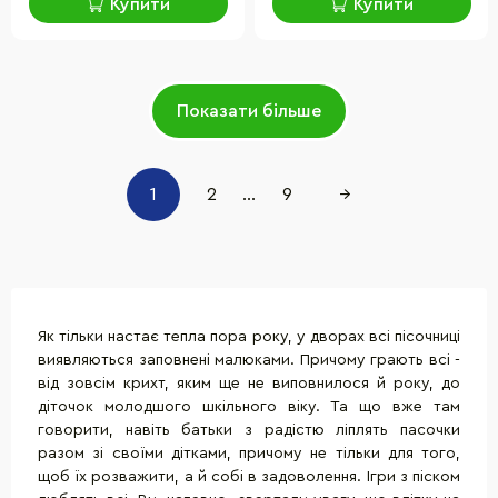
Купити
Купити
Показати більше
1
2
...
9
→
Як тільки настає тепла пора року, у дворах всі пісочниці
виявляються заповнені малюками. Причому грають всі -
від зовсім крихт, яким ще не виповнилося й року, до
діточок молодшого шкільного віку. Та що вже там
говорити, навіть батьки з радістю ліплять пасочки
разом зі своїми дітками, причому не тільки для того,
щоб їх розважити, а й собі в задоволення. Ігри з піском