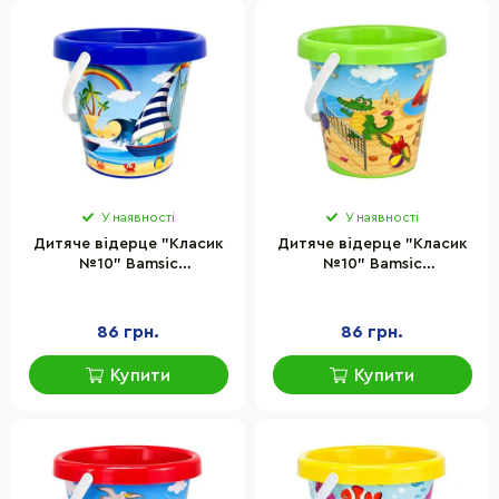
У наявності
У наявності
Дитяче відерце "Класик
Дитяче відерце "Класик
№10" Bamsic
№10" Bamsic
253/1BMS(Blue) пластик,
253/1BMS(Green) пластик,
розмір 16х20 см
розмір 16х20 см
86 грн.
86 грн.
Купити
Купити