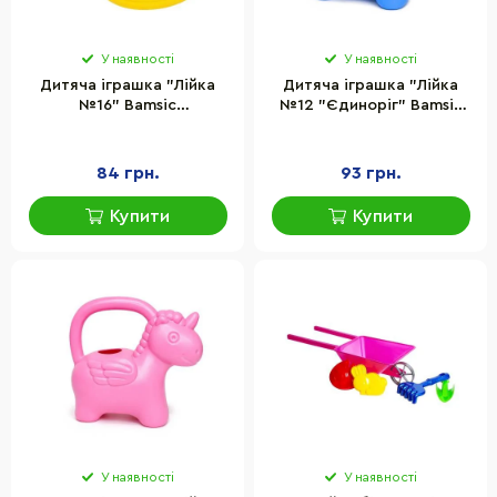
У наявності
У наявності
Дитяча іграшка "Лійка
Дитяча іграшка "Лійка
№16" Bamsic
№12 "Єдиноріг" Bamsic
0216BMS(Yellow) розмір
216/2BMS(Blue) розмір
22х17х12 см
22х10х19 см
84 грн.
93 грн.
Купити
Купити
У наявності
У наявності