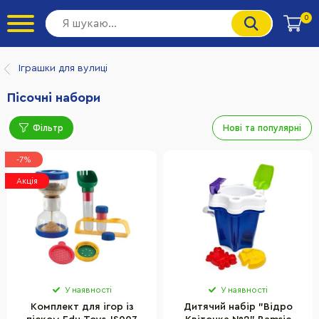
0
Іграшки для вулиці
Пісочні набори
Фільтр
Нові та популярні
-7%
Акція
У наявності
У наявності
Комплект для ігор із
Дитячий набір "Відро