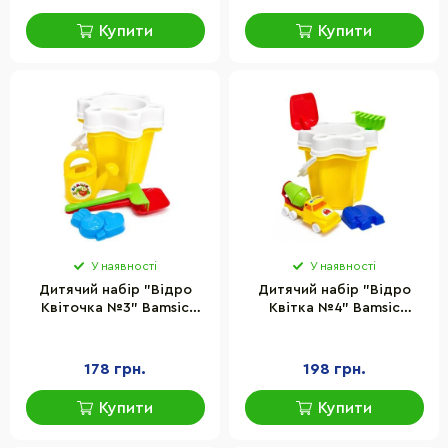
Купити
Купити
У наявності
У наявності
Дитячий набір "Відро
Дитячий набір "Відро
Квіточка №3" Bamsic
Квітка №4" Bamsic
012/6BMS(Yellow) граблі,
012/12BMS(Yellow) граблі,
лопатка, лійка
лопатка, машинка
178 грн.
198 грн.
Купити
Купити