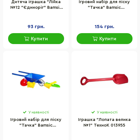
Дитяча іграшка "Лійка
Ігровий набір для піску
№12 "Єдиноріг" Bamsic
"Тачка" Bamsic
216/2BMS(Pink) розмір
010BMS(Pink) лопатка,
22х10х19 см
граблі, 2 пасочки
93 грн.
154 грн.
Купити
Купити
У наявності
У наявності
Ігровий набір для піску
Іграшка "Лопата велика
"Тачка" Bamsic
№1" ТехноК 013955
010BMS(Blue) лопатка,
граблі, 2 пасочки