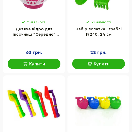
У наявності
У наявності
Дитяче відро для
Набір лопатка і граблі
пісочниці "Середнє"
19240, 24 см
Bambi S0009(Pink) зелений
14 см
63 грн.
28 грн.
Купити
Купити