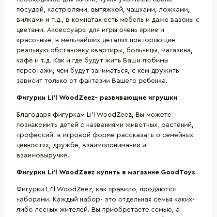
посудой, кастрюлями, вытяжкой, чашками, ложками,
вилками и т.д., в комнатах есть мебель и даже вазоны с
цветами. Аксессуары для игры очень яркие и
красочные, в мельчайших деталях повторяющие
реальную обстановку квартиры, больницы, магазина,
кафе и т.д. Как и где будут жить Ваши любимы
персонажи, чем будут заниматься, с кем дружить
зависит только от фантазии Вашего ребенка.
Фигурки
Li
’
l
WoodZeez
- развивающие игрушки
Благодаря фигуркам Li’l WoodZeez, Вы можете
познакомить детей с названиями животных, растений,
профессий, в игровой форме рассказать о семейных
ценностях, дружбе, взаимопонимании и
взаимовыручке.
Фигурки
Li
’
l
WoodZeez
купить в магазине
GoodToys
Фигурки Li”l WoodZeez, как правило, продаются
наборами. Каждый набор- это отдельная семья каких-
либо лесных жителей. Вы приобретаете семью, а