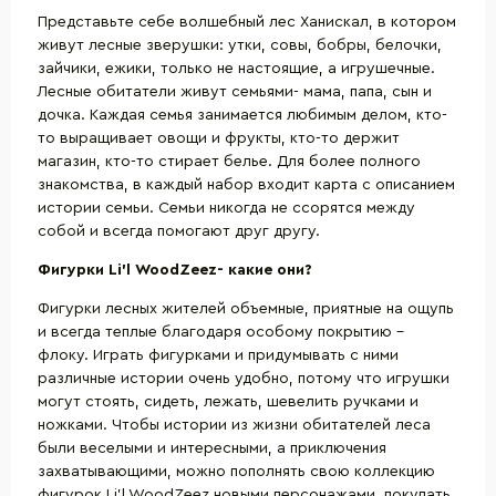
Представьте себе волшебный лес Ханискал, в котором
живут лесные зверушки: утки, совы, бобры, белочки,
зайчики, ежики, только не настоящие, а игрушечные.
Лесные обитатели живут семьями- мама, папа, сын и
дочка. Каждая семья занимается любимым делом, кто-
то выращивает овощи и фрукты, кто-то держит
магазин, кто-то стирает белье. Для более полного
знакомства, в каждый набор входит карта с описанием
истории семьи. Семьи никогда не ссорятся между
собой и всегда помогают друг другу.
Фигурки
Li
’
l
WoodZeez
- какие они?
Фигурки лесных жителей объемные, приятные на ощупь
и всегда теплые благодаря особому покрытию –
флоку. Играть фигурками и придумывать с ними
различные истории очень удобно, потому что игрушки
могут стоять, сидеть, лежать, шевелить ручками и
ножками. Чтобы истории из жизни обитателей леса
были веселыми и интересными, а приключения
захватывающими, можно пополнять свою коллекцию
фигурок Li’l WoodZeez новыми персонажами, покупать