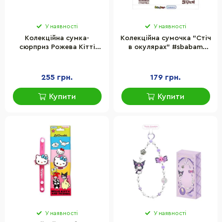
У наявності
У наявності
Колекційна сумка-
Колекційна сумочка "Стіч
сюрприз Рожева Кітті
в окулярах" #sbabam
Hello Kitty #sbabam
105/CN24-2 серії TSUM
43/CN22-3 Приємні
TSUM
дрібниці
255 грн.
179 грн.
Купити
Купити
У наявності
У наявності