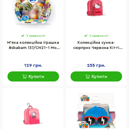
У наявності
У наявності
М'яка колекційна іграшка
Колекційна сумка-
#sbabam 137/CN21-1 Мої
сюрприз Червона Кітті
модні друзі
Hello Kitty #sbabam
43/CN22-1 Приємні
дрібниці
129 грн.
255 грн.
Купити
Купити