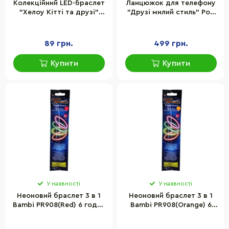
Колекційний LED-браслет
Ланцюжок для телефону
"Хелоу Кітті та друзі"
"Друзі милий стиль" Pop
Cool Things HK002 серії
Top Hello Kitty 25SM-008
Hello Kitty в асортименті
в асортименті
89 грн.
499 грн.
Купити
Купити
У наявності
У наявності
Неоновий браслет 3 в 1
Неоновий браслет 3 в 1
Bambi PR908(Red) 6 годин
Bambi PR908(Orange) 6
світла
годин світла