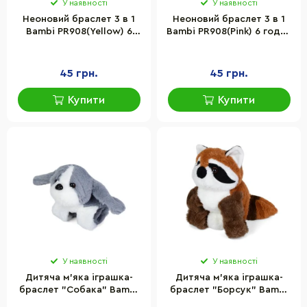
У наявності
У наявності
Неоновий браслет 3 в 1
Неоновий браслет 3 в 1
Bambi PR908(Yellow) 6
Bambi PR908(Pink) 6 годин
годин світла
світла
45 грн.
45 грн.
Купити
Купити
У наявності
У наявності
Дитяча м'яка іграшка-
Дитяча м'яка іграшка-
браслет "Собака" Bambi
браслет "Борсук" Bambi
YG0266-6 розмір 15 см
YG0266-5 розмір 15 см