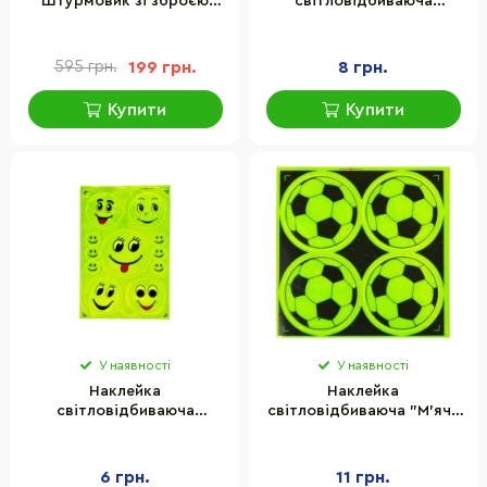
"Штурмовик зі зброєю"
світловідбиваюча
Funko STPP0007
"Смайл" Bambi 133SP 4
штуки
595 грн.
199 грн.
8 грн.
Купити
Купити
У наявності
У наявності
Наклейка
Наклейка
світловідбиваюча
світловідбиваюча "М'яч"
"Смайл" Bambi 134SP 11
Bambi 128-CIT 4 штуки
штук
6 грн.
11 грн.