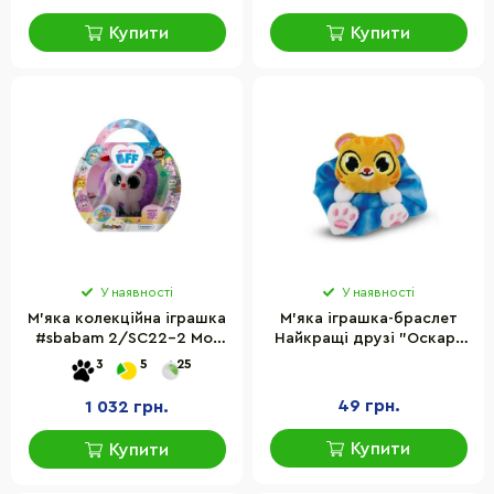
Купити
Купити
У наявності
У наявності
М'яка колекційна іграшка
М'яка іграшка-браслет
#sbabam 2/SC22-2 Мої
Найкращі друзі "Оскар"
модні друзі
#sbabam 79/CN21-2 лист
3
5
25
колекціонера
49 грн.
1 032 грн.
Купити
Купити