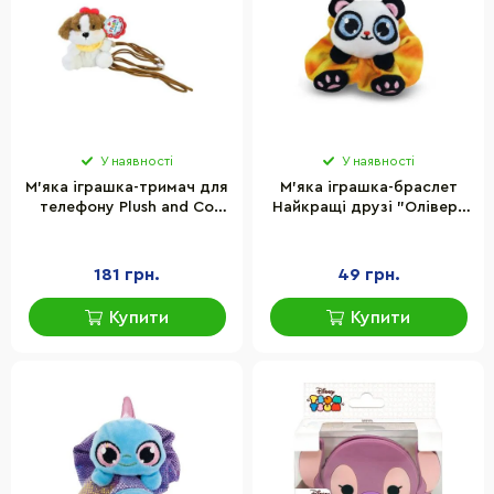
У наявності
У наявності
М'яка іграшка-тримач для
М'яка іграшка-браслет
телефону Plush and Co
Найкращі друзі "Олівер"
PLC25005(Brown) 9х8х11
#sbabam 79/CN21-4 лист
см
колекціонера
181 грн.
49 грн.
Купити
Купити