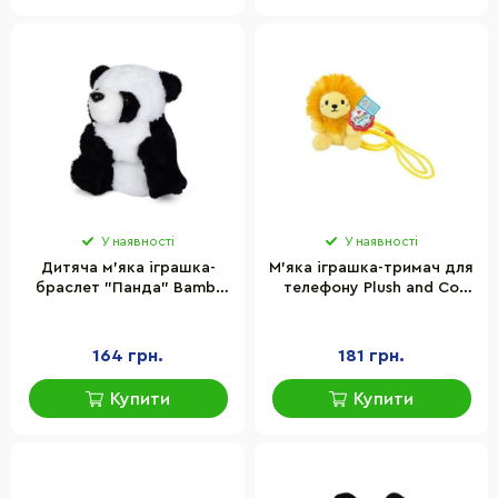
У наявності
У наявності
Дитяча м'яка іграшка-
М'яка іграшка-тримач для
браслет "Панда" Bambi
телефону Plush and Co
YG0266-3 розмір 15 см
PLC25005(Orange) 9х8х11
см
164 грн.
181 грн.
Купити
Купити