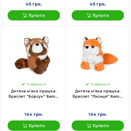
45 грн.
45 грн.
Купити
Купити
У наявності
У наявності
Дитяча м'яка іграшка-
Дитяча м'яка іграшка-
браслет "Борсук" Bambi
браслет "Лисиця" Bambi
YG0266-7 розмір 15 см
YG0266-4 розмір 15 см
164 грн.
164 грн.
Купити
Купити