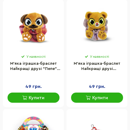
У наявності
У наявності
М'яка іграшка-браслет
М'яка іграшка-браслет
Найкращі друзі "Пепе"
Найкращі друзі
#sbabam 79/CN21-3 лист
"Джинжер" #sbabam
колекціонера
79/CN21-6 лист
колекціонера
49 грн.
49 грн.
Купити
Купити