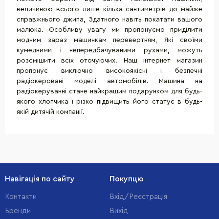
величиною всього лише кілька сантиметрів до майже
справжнього джипа, Здатного навіть покатати вашого
малюка. Особливу увагу ми пропонуємо приділити
модним зараз машинкам перевертням, Які своїми
кумедними і непередбачуваними рухами, можуть
розсмішити всіх оточуючих. Наш інтернет магазин
пропонує виключно високоякісні і безпечні
радіокеровані моделі автомобілів. Машина на
радіокеруванні стане найкращим подарунком для будь-
якого хлопчика і різко підвищить його статус в будь-
якій дитячій компанії.
Навігація по сайту
Покупцю
Контакти
Вхід/Реєстрація
Бренди
Вихід