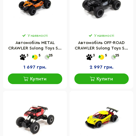
У наявності
У наявності
Автомобіль METAL
Автомобіль OFF-ROAD
CRAWLER Sulong Toys SL-
CRAWLER Sulong Toys SL-
230RHO на р/к - S-REX
309RHMBl на р/к – RACE
3
5
25
3
5
25
1 697 грн.
2 997 грн.
Купити
Купити