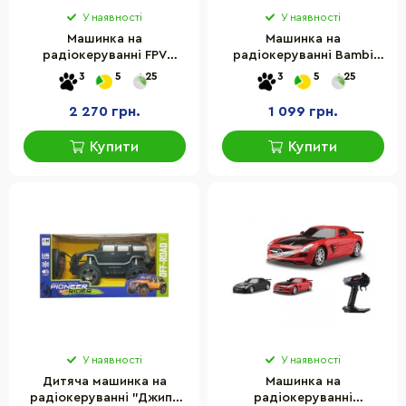
У наявності
У наявності
Машинка на
Машинка на
радіокеруванні FPV
радіокеруванні Bambi
Racing ZIPP Toys C013
PC08A(Green) зелений,
3
5
25
3
5
25
green, з камерою, зелений
світло
2 270 грн.
1 099 грн.
Купити
Купити
У наявності
У наявності
Дитяча машинка на
Машинка на
радіокеруванні "Джип"
радіокеруванні