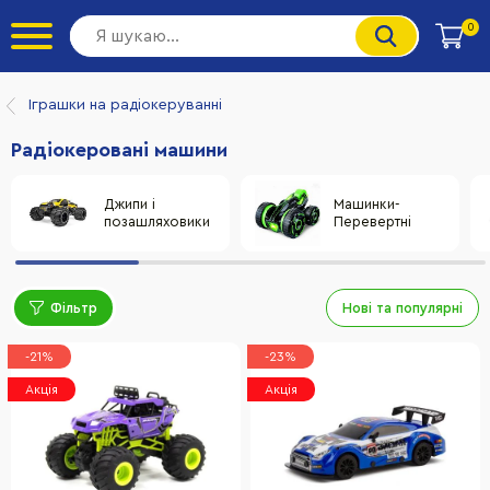
0
Іграшки на радіокеруванні
Радіокеровані машини
Джипи і
Машинки-
позашляховики
Перевертні
Фільтр
Нові та популярні
-21%
-23%
Акція
Акція