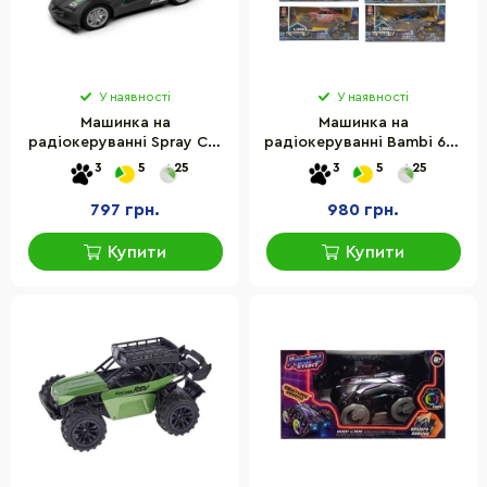
У наявності
У наявності
Машинка на
Машинка на
радіокеруванні Spray Car
радіокеруванні Bambi 699
KS Drive SL-354RH 1:24,
акумулятор 3,7 v
3
5
25
3
5
25
світло, вихлопна пара
797 грн.
980 грн.
Купити
Купити