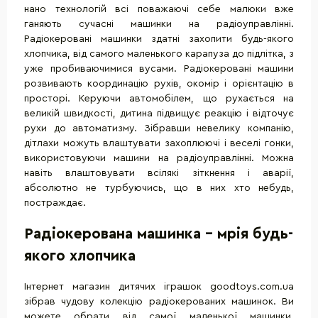
нано технологій всі поважаючі себе малюки вже
ганяють сучасні машинки на радіоуправлінні.
Радіокеровані машинки здатні захопити будь-якого
хлопчика, від самого маленького карапуза до підлітка, з
уже пробиваючимися вусами. Радіокеровані машини
розвивають координацію рухів, окомір і орієнтацію в
просторі. Керуючи автомобілем, що рухається на
великій швидкості, дитина підвищує реакцію і відточує
рухи до автоматизму. Зібравши невелику компанію,
дітлахи можуть влаштувати захоплюючі і веселі гонки,
використовуючи машини на радіоуправлінні. Можна
навіть влаштовувати всілякі зіткнення і аварії,
абсолютно не турбуючись, що в них хто небудь,
постраждає.
Радіокерована машинка - мрія будь-
якого хлопчика
Інтернет магазин дитячих іграшок goodtoys.com.ua
зібрав чудову колекцію радіокерованих машинок. Ви
можете обрати від самої маленької машинки,