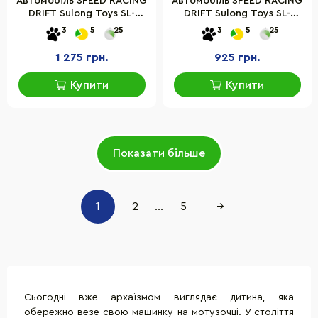
Автомобіль SPEED RACING
Автомобіль SPEED RACING
DRIFT Sulong Toys SL-
DRIFT Sulong Toys SL-
284RHG на р/к – AEOLUS
292RHB на р/к - RED SING
3
5
25
3
5
25
1 275 грн.
925 грн.
Купити
Купити
Показати більше
1
2
...
5
→
Сьогодні вже архаїзмом виглядає дитина, яка
обережно везе свою машинку на мотузочці. У століття