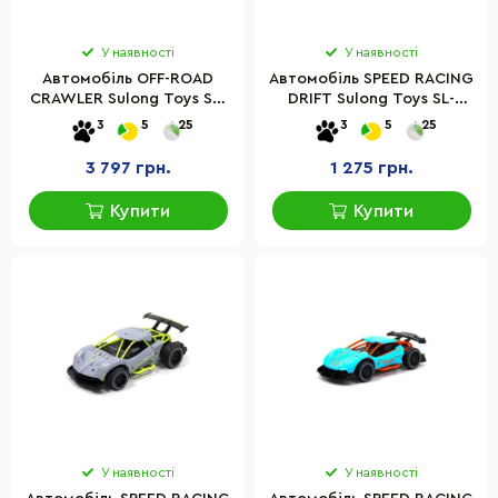
У наявності
У наявності
Автомобіль OFF-ROAD
Автомобіль SPEED RACING
CRAWLER Sulong Toys SL-
DRIFT Sulong Toys SL-
121RHMR на р/к – WHERE
284RHY на р/к – AEOLUS
3
5
25
3
5
25
THE TRAIL ENDS
3 797 грн.
1 275 грн.
Купити
Купити
У наявності
У наявності