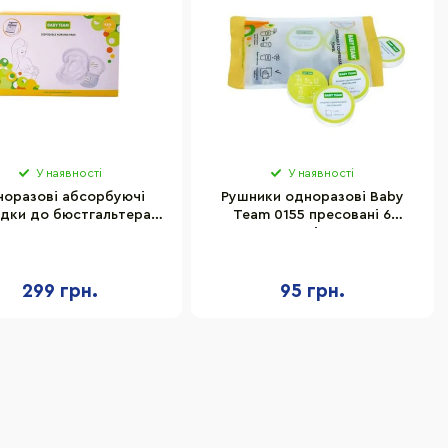
У наявності
У наявності
оразові абсорбуючі
Рушники одноразові Baby
адки до бюстгальтера
Team 0155 пресовані 6
y Team 0025, 60 штук
штук,віскоза
299 грн.
95 грн.