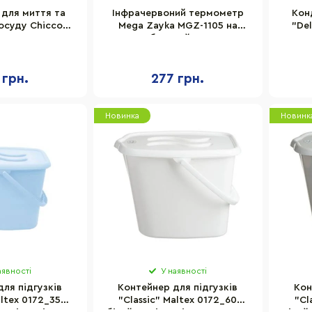
 для миття та
Інфрачервоний термометр
Кон
осуду Chicco
Mega Zayka MGZ-1105 на
"Del
0, 300 мл
батарейках
05876.
 грн.
277 грн.
Новинка
Новинк
аявності
У наявності
ля підгузків
Контейнер для підгузків
Кон
altex 0172_35
"Classic" Maltex 0172_60
"Cl