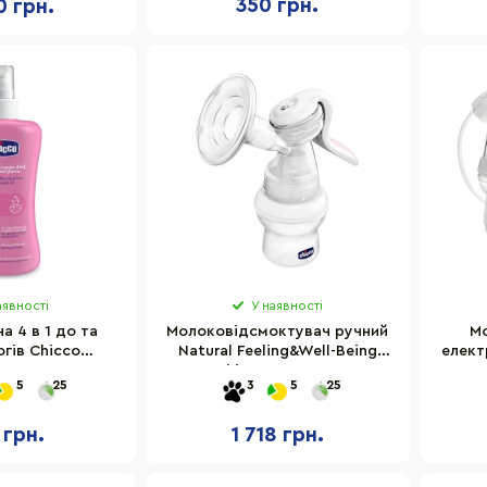
350 грн.
0 грн.
аявності
У наявності
а 4 в 1 до та
Молоковідсмоктувач ручний
М
огів Chicco
Natural Feeling&Well-Being
елект
0, 200 мл
Chicco 05740.00
пор
5
25
3
5
25
 грн.
1 718 грн.