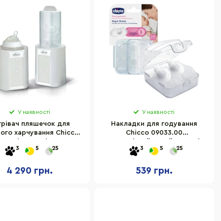
У наявності
У наявності
грівач пляшечок для
Накладки для годування
ого харчування Chicco
Chicco 09033.00
0.10 зі стерилізатором
ергономічний дизайн, розмір
3
5
25
3
5
25
S-M
4 290 грн.
539 грн.