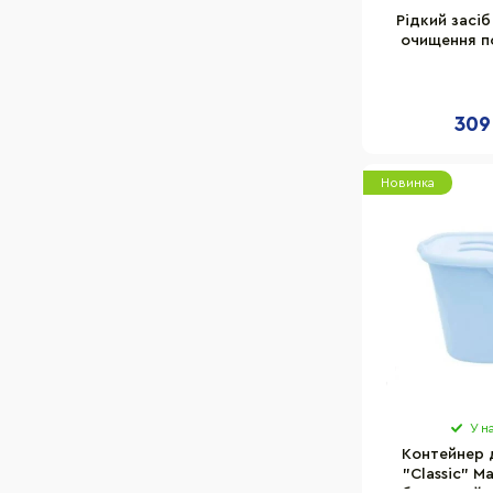
Рідкий засіб
очищення п
09570.0
309
Новинка
У н
Контейнер д
"Classic" M