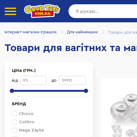
Інтернет-магазин іграшок
Для найменших
Товари для ва
Товари для вагітних та м
ЦІНА (ГРН.)
від
до
БРЕНД
Chicco
Colibro
Mega Zayka