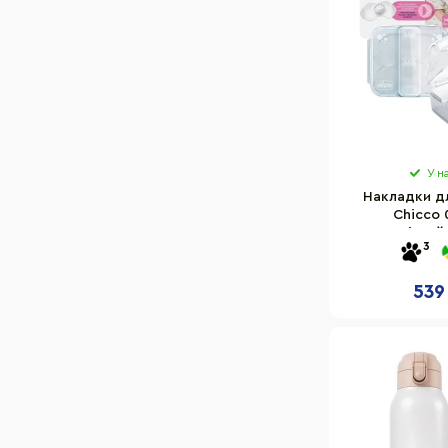
У н
Накладки д
Chicco 
ергономічний 
3
M
539