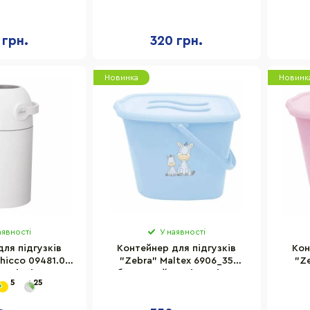
поліпропілен
білий, поліпропілен 35х25х26
сірий
х26 см
см
 грн.
320 грн.
Новинка
Новинк
аявності
У наявності
ля підгузків
Контейнер для підгузків
Кон
hicco 09481.00
"Zebra" Maltex 6906_35
"Z
0 літрів
блакитний, поліпропілен
ро
5
25
35х25х26 см