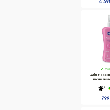
4 49
У н
Олія масажн
після пол
02256.5
3
799