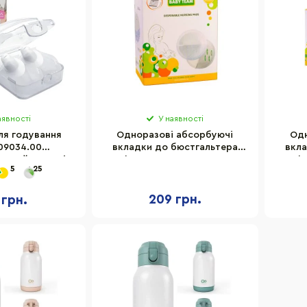
аявності
У наявності
ля годування
Одноразові абсорбуючі
Одн
09034.00
вкладки до бюстгальтера
вкл
дизайн, розмір
Baby Team 0020, 30 штук
Bab
5
25
-L
суперпоглинаючі
209 грн.
 грн.