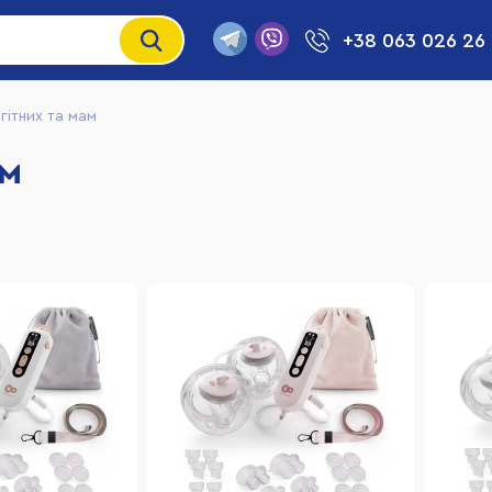
+38 063 026 26
гітних та мам
ам