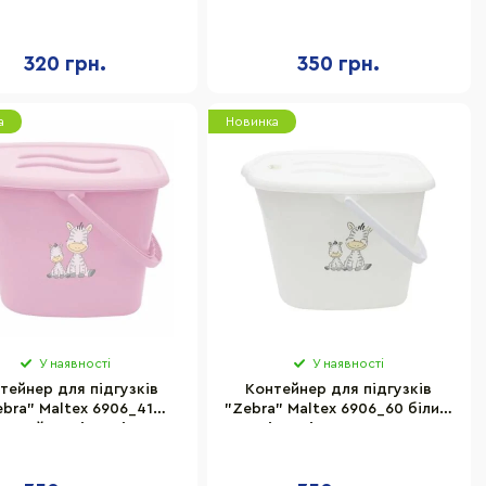
, поліпропілен 35х25х26
чорний, поліпропілен
см
35х25х26 см
320 грн.
350 грн.
а
Новинка
У наявності
У наявності
тейнер для підгузків
Контейнер для підгузків
ebra" Maltex 6906_41
"Zebra" Maltex 6906_60 білий,
жевий, поліпропілен
поліпропілен 35х25х26 см
35х25х26 см