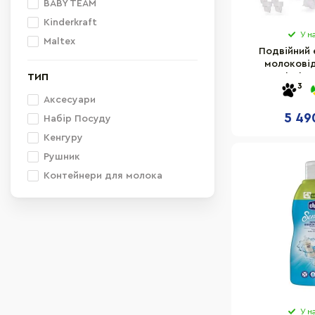
BABY TEAM
Kinderkraft
У н
Maltex
Подвійний 
молокові
"GentleFlow
ТИП
3
KEGEFL00G
Аксесуари
5 49
Набір Посуду
Кенгуру
Рушник
Контейнери для молока
У н