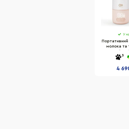
У н
Портативний 
молока та 
"Gaja" K
3
KEGAJA00BE
4 69