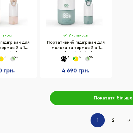
аявності
У наявності
підігрівач для
Портативний підігрівач для
термос 2 в 1
молока та термос 2 в 1
inderkraft
"Gaja" Kinderkraft
5
25
3
5
25
G0000 Beige
KEGAJA00GRE0000 Green
0 грн.
4 690 грн.
Показати більше
1
2
→