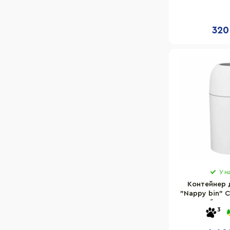
блакитний, 
35х25
320
У н
Контейнер д
"Nappy bin" C
об'єм 3
3