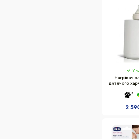
У н
Нагрівач п
дитячого хар
073
3
2 59