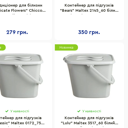
диціонер для білизни
Контейнер для підгузків
icate Flowers" Chicco
"Bears" Maltex 2145_60 білий,
10 серії "Sensitive", 750
поліпропілен 35х25х26 см
мл
279 грн.
350 грн.
а
Новинка
У наявності
У наявності
тейнер для підгузків
Контейнер для підгузків
assic" Maltex 0172_75
"Lulu" Maltex 3517_60 білий/