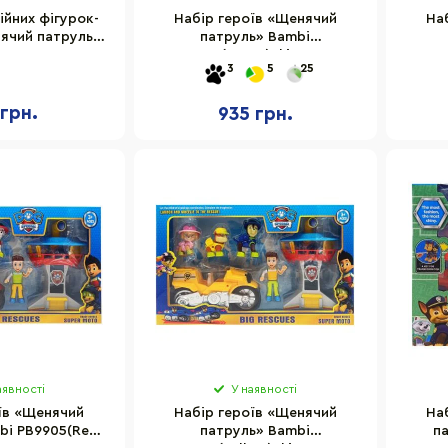
ійних фігурок-
Набір героїв «Щенячий
На
ячий патруль
патруль» Bambi
-3980-KV-FO-2
PB9905(Green) фігурки з
PB9
3
5
25
op n Tops"
аксесуарами
 грн.
935 грн.
аявності
У наявності
їв «Щенячий
Набір героїв «Щенячий
На
bi PB9905(Red)
патруль» Bambi
п