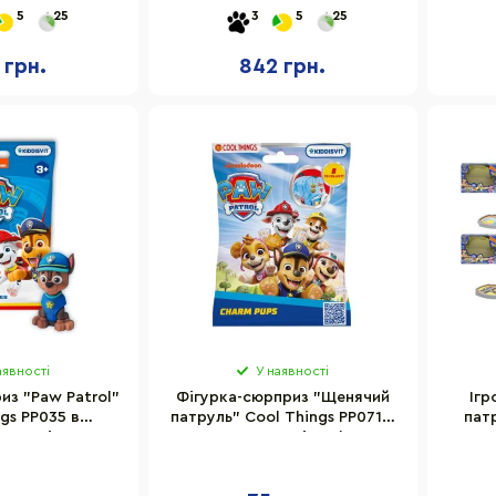
аксесуарами
PB9905(Yellow) фігурки з
608
5
25
3
5
25
аксесуарами
 грн.
842 грн.
аявності
У наявності
из "Paw Patrol"
Фігурка-сюрприз "Щенячий
Ігр
gs PP035 в
патруль" Cool Things PP071 з
пат
именті
ланцюжком, серія "Charms"