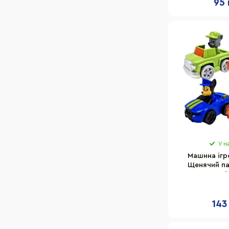
95 
У н
Машина ігр
Щенячий па
665PP і
143