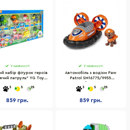
У наявності
У наявності
ий набір фігурок героїв
Aвтомобіль з водієм Paw
ячий патруль" YG Toys
Patrol SM16775/9955
868 з машинками 8 в 1
Цуценячий патруль Зума
3
5
25
3
5
25
859 грн.
859 грн.