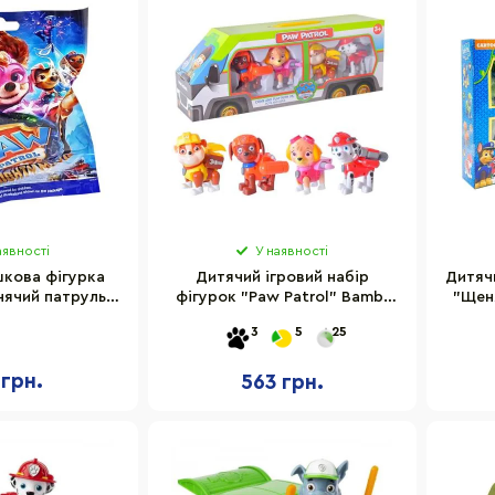
аявності
У наявності
шкова фігурка
Дитячий ігровий набір
Дитяч
ячий патруль"
фігурок "Paw Patrol" Bambi
"Щен
 92700
6057-2
XZ-
3
5
25
 грн.
563 грн.