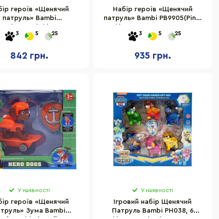
бір героїв «Щенячий
Набір героїв «Щенячий
патруль» Bambi
патруль» Bambi PB9905(Pink)
905(Orange) фігурки з
фігурки з аксесуарами
3
5
25
3
5
25
аксесуарами
842 грн.
935 грн.
У наявності
У наявності
бір героїв «Щенячий
Ігровий набір Щенячий
атруль» Зума Bambi
Патруль Bambi PH038, 6