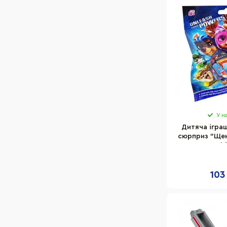
У н
Дитяча ігра
сюрприз "Щен
Bambi
103