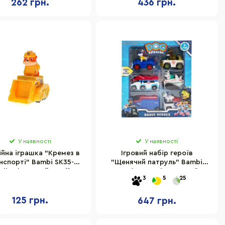
262 грн.
436 грн.
У наявності
У наявності
ійна іграшка "Кремез в
Ігровий набір героїв
нспорті" Bambi SK35-
"Щенячий патруль" Bambi
Yellow) жовтий, cерії
DT956 (HS-5875)-1, 6 героїв в
3
5
25
Щенячий Патруль"
коробці
125 грн.
647 грн.