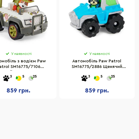
У наявності
У наявності
омобіль з водієм Paw
Aвтомобіль Paw Patrol
atrol SM16775/7106
SM16775/2886 Щенячий
нячий патруль Трекер
патруль Рекс
3
5
25
3
5
25
859 грн.
859 грн.