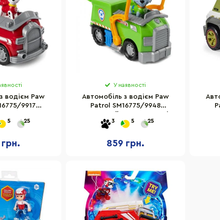
аявності
У наявності
з водієм Paw
Aвтомобіль з водієм Paw
Авт
16775/9917
Patrol SM16775/9948
P
атруль Маршал
Цуценячий патруль Роккі
Цуце
5
25
3
5
25
 грн.
859 грн.