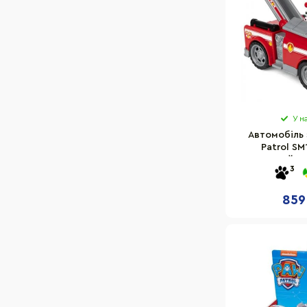
У н
Aвтомобіль 
Patrol SM
Цуценячий п
3
859