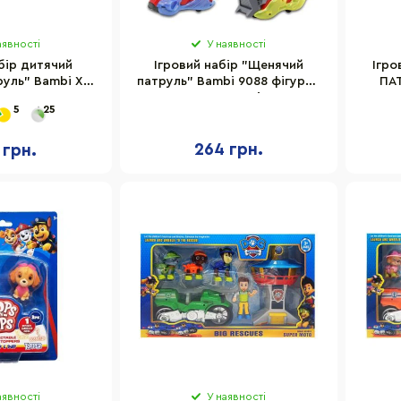
аявності
У наявності
бір дитячий
Ігровий набір "Щенячий
Ігр
уль" Bambi XZ-
патруль" Bambi 9088 фігурка
ПАТ
73
в машинці
5
25
264 грн.
 грн.
аявності
У наявності