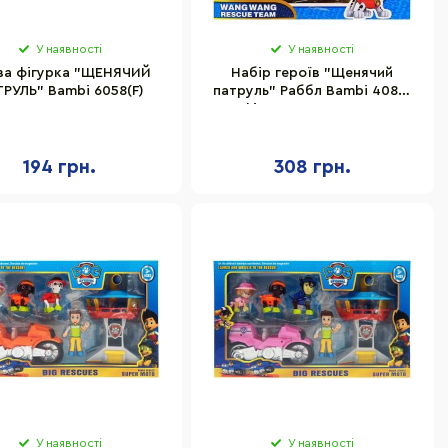
У наявності
У наявності
ова фігурка "ЩЕНЯЧИЙ
Набір героїв "Щенячий
РУЛЬ" Bambi 6058(F)
патруль" Раббл Bambi 4085-
01 фігурки з аксесуарами
194 грн.
308 грн.
У наявності
У наявності