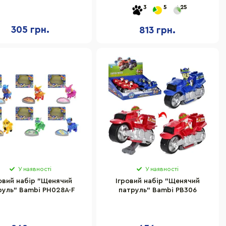
0/6070(F) зі скейтом
фігурок які світяться та
3
5
25
нагрудний значок
305 грн.
813 грн.
У наявності
У наявності
овий набір "Щенячий
Ігровий набір "Щенячий
руль" Bambi PH028A-F
патруль" Bambi PB306