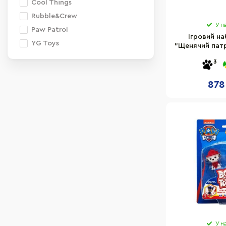
Cool Things
Rubble&Crew
У н
Paw Patrol
Ігровий на
YG Toys
"Щенячий патр
8
3
878
У н