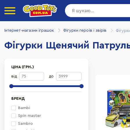
Інтернет-магазин іграшок
Фігурки героїв і звірів
Фігурк
Фігурки Щенячий Патрул
ЦІНА (ГРН.)
від
до
БРЕНД
Bambi
Spin master
Sambro