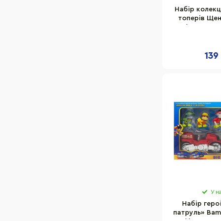
Набір колекц
топерів Щен
Sambro PWP20
серії "B
139
У н
Набір геро
патруль» Bam