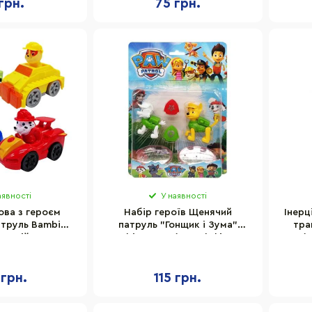
грн.
75 грн.
аявності
У наявності
ова з героєм
Набір героїв Щенячий
Інерц
труль Bambi
патруль "Гонщик і Зума"
тра
нерційна
Bambi 62070B(Green) фігурки
1(
з аксесуарами
"
 грн.
115 грн.