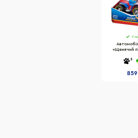
У н
Автомобіл
«Щенячий п
Master SM167
3
859