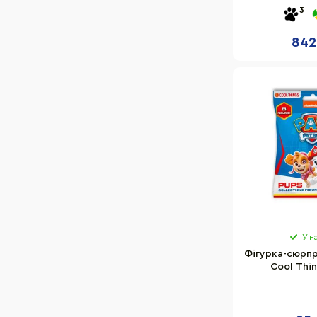
фігурки з 
3
842
У н
Фігурка-сюрпр
Cool Thin
асорт