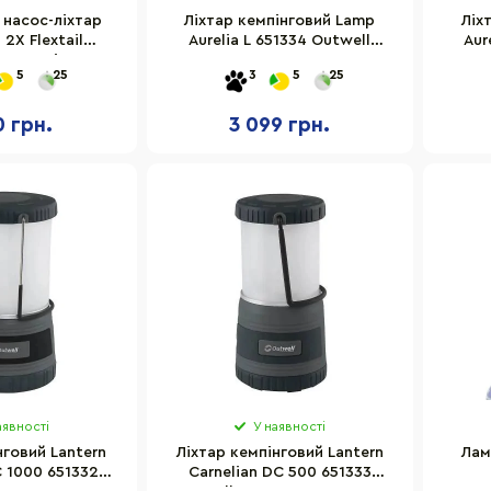
 насос-ліхтар
Ліхтар кемпінговий Lamp
Ліх
2X Flextail
Aurelia L 651334 Outwell
Aur
00-BK-i
932207, 400 люмен
5
25
3
5
25
0 грн.
3 099 грн.
аявності
У наявності
нговий Lantern
Ліхтар кемпінговий Lantern
Лам
C 1000 651332
Carnelian DC 500 651333