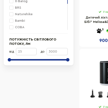
X-Balog
BRS
У н
Naturehike
Дитячий ліхт
Bambi
Бібі" Melissa
руко
COBA
3
Ranger
ПОТУЖНІСТЬ СВІТЛОВОГО
900
HAPE
ПОТОКУ, ЛМ
Skif Outdoor
від
до
Neo Tools
Mountain Goat
Flextail
Melissa&Doug
Outwell
У н