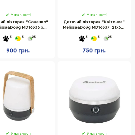
У наявності
У наявності
ий ліхтарик "Сонечко"
Дитячий ліхтарик "Квіточка"
issa&Doug MD16336 з
Melissa&Doug MD16337, 21х6х6
рукояткою
см
3
5
25
3
5
25
900 грн.
750 грн.
У наявності
У наявності