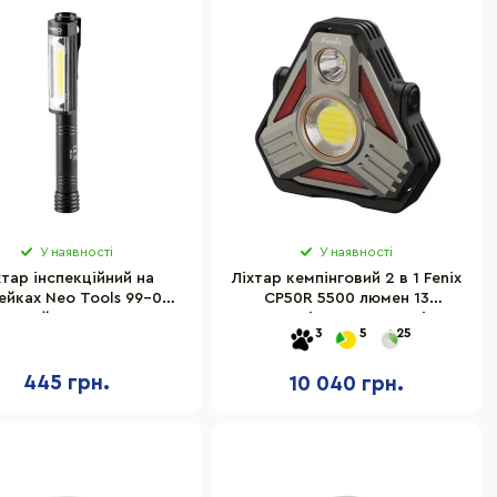
У наявності
У наявності
хтар інспекційний на
Ліхтар кемпінговий 2 в 1 Fenix
ейках Neo Tools 99-045
CP50R 5500 люмен 13
чорний 400 люмен
режимів, USB-C, магніт
3
5
25
445 грн.
10 040 грн.