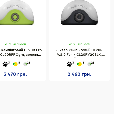
У наявності
У наявності
р кемпінговий CL20R Pro
Ліхтар кемпінговий CL20R
 CL20RPROgrn, зелений
V.2.0 Fenix CL20RV20BLK,
400 люмен
чорний 300 люмен
3
5
25
3
5
25
3 470 грн.
2 460 грн.