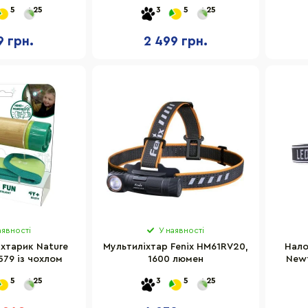
08, 1000 люмен
Outwell 932206, 500 люмен
5
25
3
5
25
9 грн.
2 499 грн.
аявності
У наявності
іхтарик Nature
Мультиліхтар Fenix HM61RV20,
Нало
579 із чохлом
1600 люмен
Newt
5
25
3
5
25