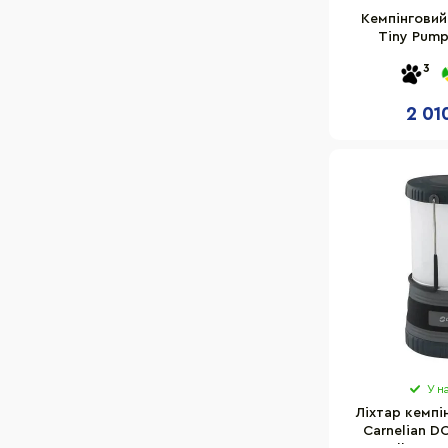
Кемпінговий
Tiny Pump 
TY2X16
3
2 01
У н
Ліхтар кемпі
Carnelian D