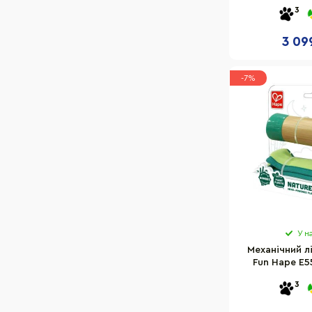
Outwell 9322
3
3 09
-7%
У н
Механічний л
Fun Hape E5
3