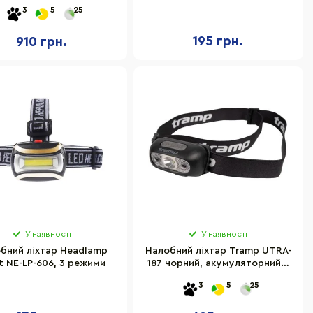
190
3
5
25
195 грн.
910 грн.
У наявності
У наявності
бний ліхтар Headlamp
Налобний ліхтар Tramp UTRA-
 NE-LP-606, 3 режими
187 чорний, акумуляторний 3
режима
3
5
25