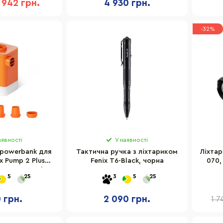
942 грн.
4 930 грн.
-32%
аявності
У наявності
-powerbank для
Тактична ручка з ліхтариком
Ліхтар
x Pump 2 Plus
Fenix T6-Black, чорна
070,
2PL4800-OG-i
5
25
3
5
25
0 грн.
2 090 грн.
1 7