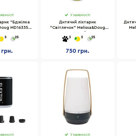
аявності
У наявності
арик "Бджілка
Дитячий ліхтарик
Дитяч
&Doug MD16335 з
"Світлячок" Melissa&Doug
Mel
яткою
MD16338 зручний вимикач
5
25
3
5
25
 грн.
750 грн.
аявності
У наявності