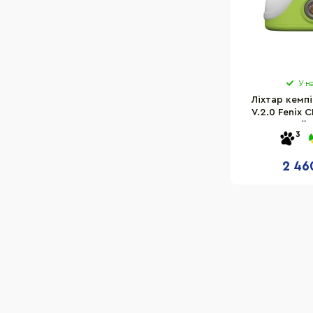
У н
Ліхтар кемп
V.2.0 Fenix
зелений 
3
2 46