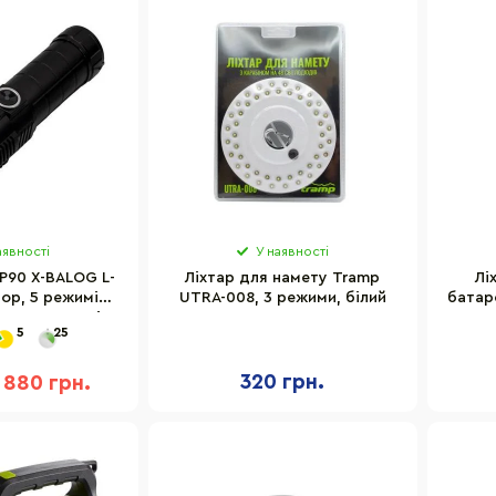
аявності
У наявності
-P90 X-BALOG L-
Ліхтар для намету Tramp
Лі
ор, 5 режимів
UTRA-008, 3 режими, білий
батар
до 1000 метрів
5
25
320 грн.
880 грн.