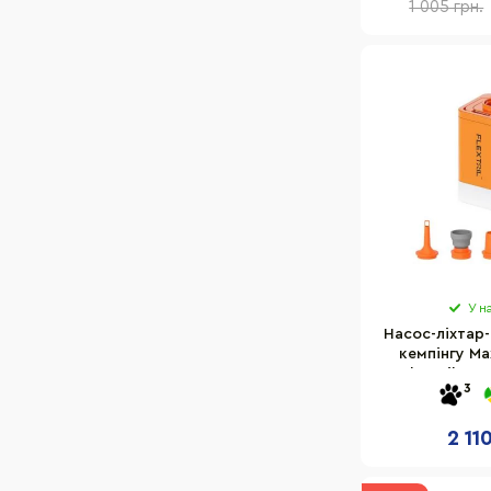
1 005 грн.
У н
Насос-ліхтар
кемпінгу Ma
Flextail MP
3
2 11