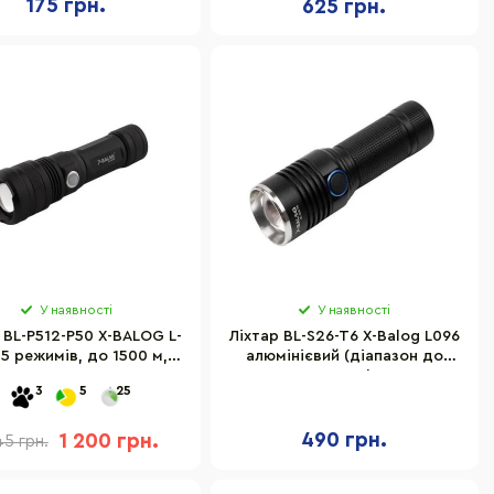
175 грн.
625 грн.
У наявності
У наявності
 BL-P512-P50 X-BALOG L-
Ліхтар BL-S26-T6 X-Balog L096
 5 режимів, до 1500 м,
алюмінієвий (діапазон до
акумулятор
1000 м)
3
5
25
490 грн.
1 200 грн.
45 грн.