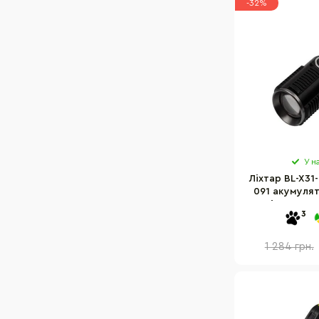
-32%
У н
Ліхтар BL-X31
091 акумулят
освітлення, 
3
1 284 грн.