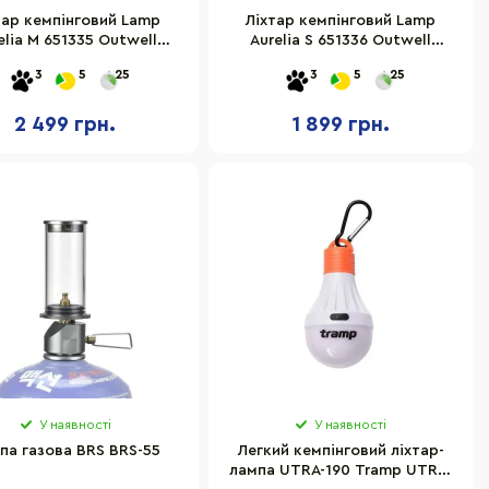
тар кемпінговий Lamp
Ліхтар кемпінговий Lamp
elia M 651335 Outwell
Aurelia S 651336 Outwell
932242, 300 люмен
932243, 200 люмен
3
5
25
3
5
25
2 499 грн.
1 899 грн.
У наявності
У наявності
па газова BRS BRS-55
Легкий кемпінговий ліхтар-
лампа UTRA-190 Tramp UTRA-