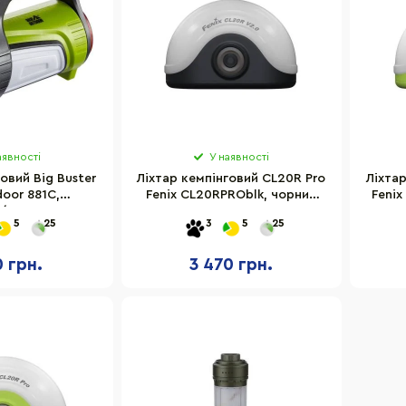
аявності
У наявності
овий Big Buster
Ліхтар кемпінговий CL20R Pro
Ліхта
door 881C,
Fenix CL20RPROblk, чорний
Fenix
/green
400 люмен
5
25
3
5
25
0 грн.
3 470 грн.