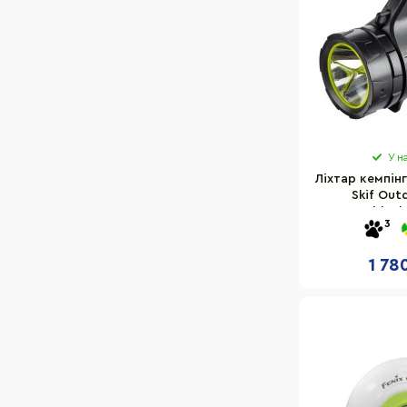
У н
Ліхтар кемпінг
Skif Out
black
3
1 78