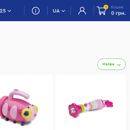
Кошик
0
 25
UA
0 грн.
Назва