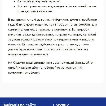
Великий товарний перелік.
Якість іграшок, що відповідає всім європейським
стандартам і вимогам.
В наявності є такі авто, як: міні-джипи, джипи, трейлери
і т.д. Є як окремі машини, так і набори, є автомобілі для
самих маленьких з трасою в комплекті. Всі вироби
виконані дуже деталізовано, яскраві кольори, світлові і
звукові ефекти однозначно привернуть увагу вашого
малюка. Ці іграшки здійснюють рух по інерції, тому
дитині буде простіше простого управляти тією чи
іншою моделлю машинки.
Ми будемо раді зверненням всіх покупців! Залишайте
онлайн-заявки або телефонуйте за контактним
номером телефону!
Навігація по сайту
Покупцю