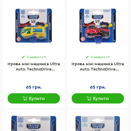
У наявності
У наявності
Ігрова міні-машинка Ultra
Ігрова міні-машинка Ultra
Auto TechnoDrive
Auto TechnoDrive
250321W-6 металевий
250321W-9 металевий
корпус
корпус
65 грн.
65 грн.
Купити
Купити