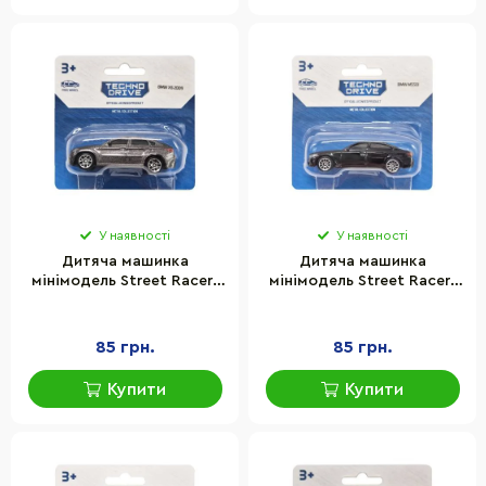
У наявності
У наявності
Дитяча машинка
Дитяча машинка
мінімодель Street Racers
мінімодель Street Racers
S2 TechnoDrive 250438U-
S2 TechnoDrive 250438U-
11 масштаб 1:64
15 масштаб 1:64
85 грн.
85 грн.
Купити
Купити