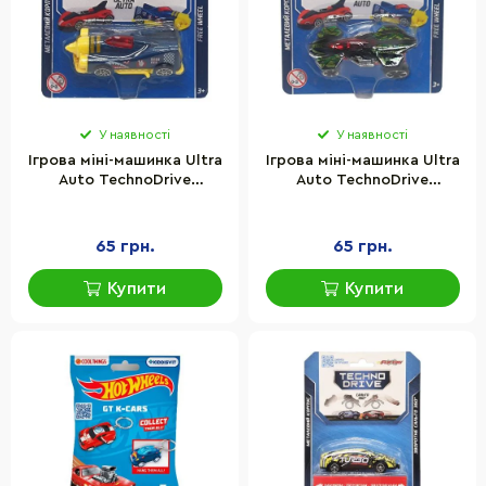
У наявності
У наявності
Ігрова міні-машинка Ultra
Ігрова міні-машинка Ultra
Auto TechnoDrive
Auto TechnoDrive
250321W-11 металевий
250321W-12 металевий
корпус
корпус
65 грн.
65 грн.
Купити
Купити