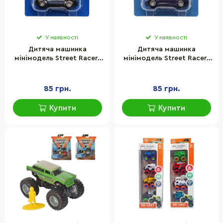
У наявності
У наявності
Дитяча машинка
Дитяча машинка
мінімодель Street Racers
мінімодель Street Racers
S2 TechnoDrive 250438U-
S2 TechnoDrive 250438U-
19 масштаб 1:64
21 масштаб 1:66
85 грн.
85 грн.
Купити
Купити