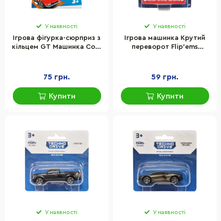
У наявності
У наявності
Ігрова фігурка-сюрприз з
Ігрова машинка Крутий
кільцем GT Машинка Cool
переворот Flip'ems
Things HW056 серії Hot
TechnoDrive 1312-1
Wheels в асортименті
переворот назад на 360°
75 грн.
59 грн.
Купити
Купити
У наявності
У наявності