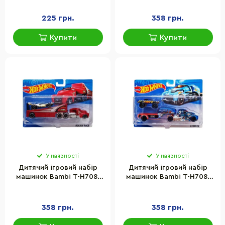
Jinxing JM52252 на
великих колесах
225 грн.
358 грн.
Купити
Купити
У наявності
У наявності
Дитячий ігровий набір
Дитячий ігровий набір
машинок Bambi T-H708-
машинок Bambi T-H708-
1(White) з трейлером
1(Blue-2) з трейлером
358 грн.
358 грн.