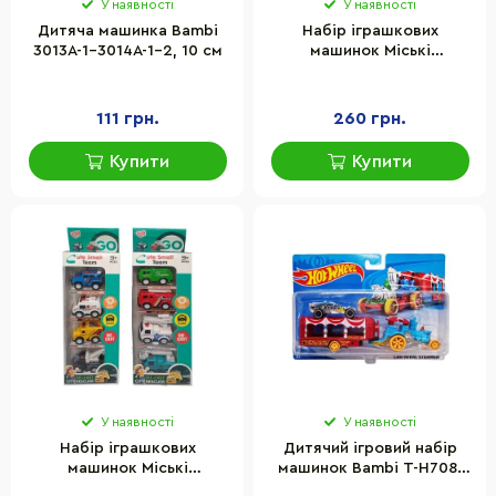
У наявності
У наявності
Дитяча машинка Bambi
Набір іграшкових
3013A-1-3014A-1-2, 10 см
машинок Міські
рятувальники Shantou
Jinxing JM52243, 4
машинки в комплекті
111 грн.
260 грн.
Купити
Купити
У наявності
У наявності
Набір іграшкових
Дитячий ігровий набір
машинок Міські
машинок Bambi T-H708-
рятувальники Shantou
1(Silver) з трейлером