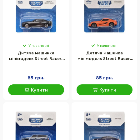
У наявності
У наявності
Дитяча машинка
Дитяча машинка
мінімодель Street Racers
мінімодель Street Racers
S2 TechnoDrive 250438U-
S2 TechnoDrive 250438U-
17 масштаб 1:64
18 масштаб 1:64
85 грн.
85 грн.
Купити
Купити