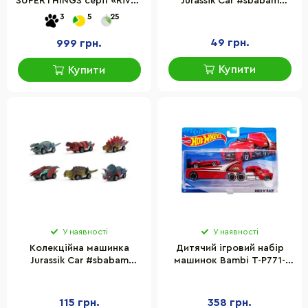
SUPERTHINGS серії «Rivals
Jurassik Car #sbabam
of Kaboom» – ШАЛЕНА
13/CN23 інерційна
3
5
25
ШВИДКІСТЬ PSTSP112IN60
49 грн.
999 грн.
Купити
Купити
У наявності
У наявності
Колекційна машинка
Дитячий ігровий набір
Jurassik Car #sbabam
машинок Bambi T-P771-
14/CN23 інерційна, в
1(Red) з трейлером
коробочці
115 грн.
358 грн.