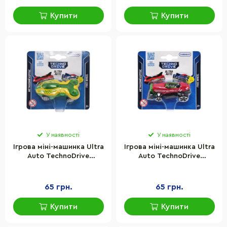
Купити
Купити
У наявності
У наявності
Ігрова міні-машинка Ultra
Ігрова міні-машинка Ultra
Auto TechnoDrive
Auto TechnoDrive
250321W-4 металевий
250321W-5 металевий
корпус
корпус
65 грн.
65 грн.
Купити
Купити