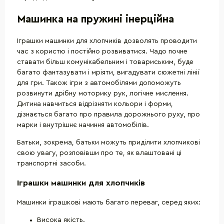
Машинка на пружині інерційна
Іграшки машинки для хлопчиків дозволять проводити
час з користю і постійно розвиватися. Чадо почне
ставати більш комунікабельним і товариським, буде
багато фантазувати і мріяти, вигадувати сюжетні лінії
для гри. Також ігри з автомобілями допоможуть
розвинути дрібну моторику рук, логічне мислення.
Дитина навчиться відрізняти кольори і форми,
дізнається багато про правила дорожнього руху, про
марки і внутрішнє начиння автомобілів.
Батьки, зокрема, батьки можуть приділити хлопчикові
свою увагу, розповівши про те, як влаштовані ці
транспортні засоби.
Іграшки машинки для хлопчиків
Машинки іграшкові мають багато переваг, серед яких:
Висока якість.