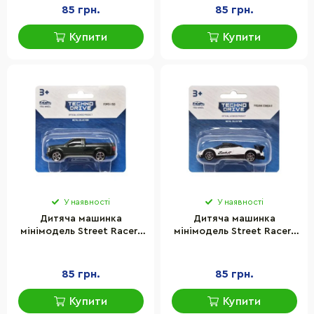
85 грн.
85 грн.
Купити
Купити
У наявності
У наявності
Дитяча машинка
Дитяча машинка
мінімодель Street Racers
мінімодель Street Racers
S2 TechnoDrive 250438U-9
S2 TechnoDrive 250438U-
масштаб 1:64
10 масштаб 1:64
85 грн.
85 грн.
Купити
Купити