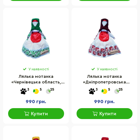
У наявності
У наявності
Лялька мотанка
Лялька мотанка
«Чернівецька область,
«Дніпропетровська
Чернівецьк» HEGA 230-
область,
3
5
25
3
5
25
25HG
Дніпропетровщина» Hega
230-3HG
990 грн.
990 грн.
Купити
Купити