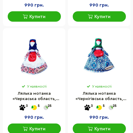
990 грн.
990 грн.
Купити
Купити
У наявності
У наявності
Лялька мотанка
Лялька мотанка
«Черкаська область,
«Чернігівська область,
Черкаська область» HEGA
Чернігівщина» HEGA 230-
3
5
25
3
5
25
230-24HG
23HG
990 грн.
990 грн.
Купити
Купити