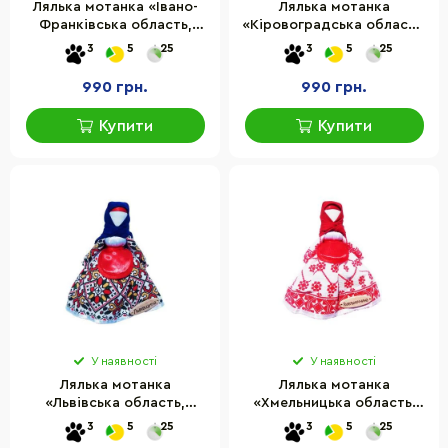
Лялька мотанка «Івано-
Лялька мотанка
Франківська область,
«Кіровоградська область,
Івано-Франківська
Кіровоградщина» HEGA
3
5
25
3
5
25
область» HEGA 230-8HG
230-10HG
990 грн.
990 грн.
Купити
Купити
У наявності
У наявності
Лялька мотанка
Лялька мотанка
«Львівська область,
«Хмельницька область,
Львівщина» HEGA 230-
Хмельницька область»
3
5
25
3
5
25
13HG
HEGA 230-22HG