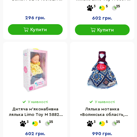
1(Red) 38 см, м'яка
UA(Violet) 33 см, музичні
3
5
25
набивна, петелька
ефекти
296 грн.
602 грн.
Купити
Купити
У наявності
У наявності
Дитяча м'яконабивна
Лялька мотанка
лялька Limo Toy M 5882 I
«Волинська область,
UA(Yellow) 33 см, музичні
Волинщина» HEGA 230-
3
5
25
3
5
25
ефекти
2HG
602 грн.
990 грн.