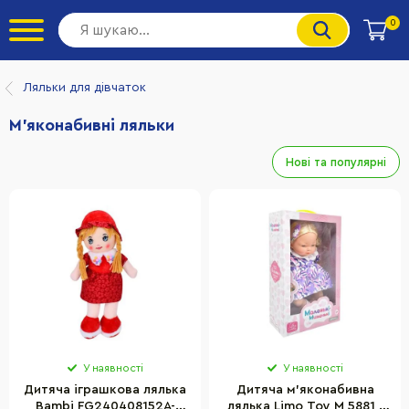
0
Ляльки для дівчаток
М'яконабивні ляльки
Нові та популярні
У наявності
У наявності
Дитяча іграшкова лялька
Дитяча м'яконабивна
Bambi FG240408152A-
лялька Limo Toy M 5881 I