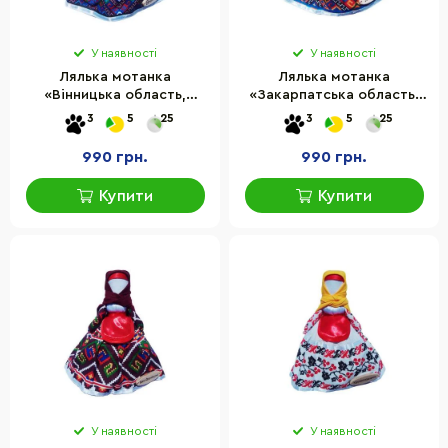
У наявності
У наявності
Лялька мотанка
Лялька мотанка
«Вінницька область,
«Закарпатська область,
Вінничина» HEGA 230-1HG
Закарпаття» HEGA 230-
3
5
25
3
5
25
6HG
990 грн.
990 грн.
Купити
Купити
У наявності
У наявності