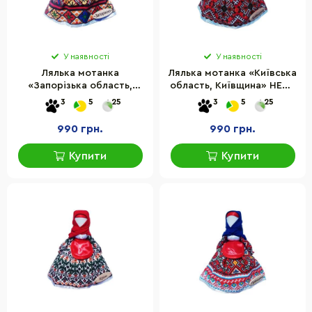
У наявності
У наявності
Лялька мотанка
Лялька мотанка «Київська
«Запорізька область,
область, Київщина» HEGA
Запоріжжя» HEGA 230-
230-9HG
3
5
25
3
5
25
7HG
990 грн.
990 грн.
Купити
Купити