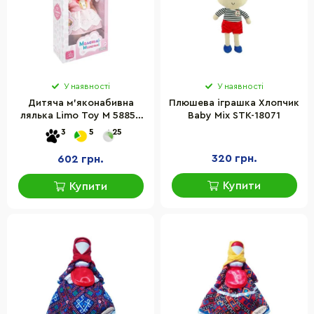
У наявності
У наявності
Дитяча м'яконабивна
Плюшева іграшка Хлопчик
лялька Limo Toy M 5885 I
Baby Mix STK-18071
UA(Pink) 33 см, музичні
3
5
25
ефекти
320 грн.
602 грн.
Купити
Купити