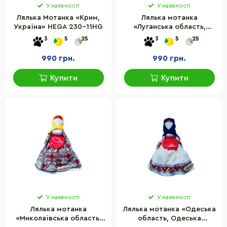
У наявності
У наявності
Лялька Мотанка «Крим,
Лялька мотанка
Україна» HEGA 230-11HG
«Луганська область,
Луганщина» HEGA 230-
3
5
25
3
5
25
12HG
990 грн.
990 грн.
Купити
Купити
У наявності
У наявності
Лялька мотанка
Лялька мотанка «Одеська
«Миколаївська область,
область, Одеська