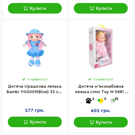
Купити
Купити
У наявності
У наявності
Дитяча іграшкова лялька
Дитяча м'яконабивна
Bambi YG0009(Blue) 33 см,
лялька Limo Toy M 5881 I
м'яка набивна, петелька
UA(Pink) 33 см, музичні
3
5
25
ефекти
277 грн.
602 грн.
Купити
Купити