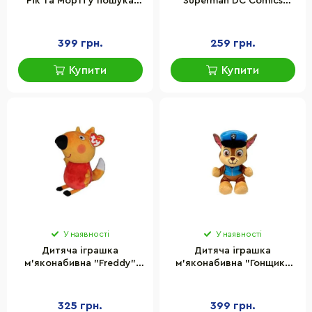
"Рік та Морті у пошуках
Superman DC Comics
пригод" WP Merchandise
"Justice League" WP
FRMRIMPIL22GN0001, 37
Merchandise MK000002, 30
см
см
399 грн.
259 грн.
Купити
Купити
У наявності
У наявності
Дитяча іграшка
Дитяча іграшка
м’яконабивна "Freddy"
м’яконабивна "Гонщик"
Peppa Pig TY 46263, 15 см
Paw Patrol TY 44014TY 15
см
325 грн.
399 грн.