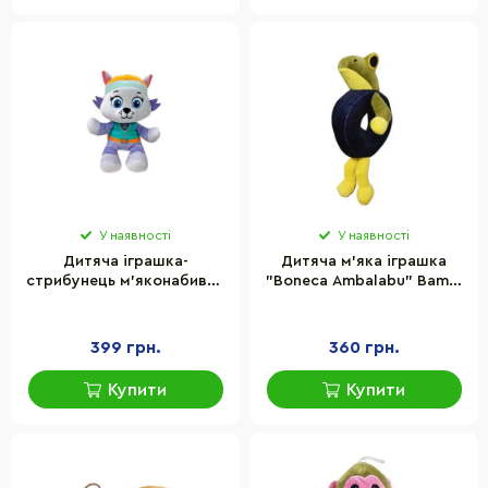
У наявності
У наявності
Дитяча іграшка-
Дитяча м'яка іграшка
стрибунець м’яконабивна
"Boneca Ambalabu" Bambi
"Еверест" Paw Patrol TY
ZB-1206-1 серії Tralalero
44015TY 15 см
Tralala
399 грн.
360 грн.
Купити
Купити