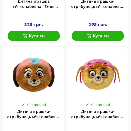
Дитяча іграшка
Дитяча іграшка-
м’яконабивна "Емілі
стрибунець м’яконабивна
Єлефант" Peppa Pig TY
"Ангел" Beanie Bouncer TY
46173, 15 см
83027, 9 см
325 грн.
295 грн.
Купити
Купити
У наявності
У наявності
Дитяча іграшка-
Дитяча іграшка-
стрибунець м’яконабивна
стрибунець м’яконабивна
"Ліберті" Beanie Bouncer
"Скай" Beanie Bouncer TY
TY 83017, 9 см
83021, 9 см