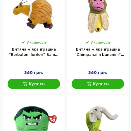
У наявності
У наявності
Дитяча м'яка іграшка
Дитяча м'яка іграшка
"Burbaloni lurilori" Bambi
"Chimpanzini bananini"
ZB-1206-5 серії Tralalero
Bambi ZB-1206-8 серії
Tralala
Tralalero Tralala
360 грн.
360 грн.
Купити
Купити