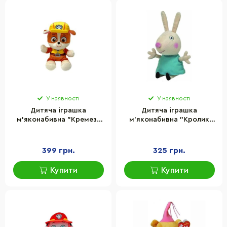
У наявності
У наявності
Дитяча іграшка
Дитяча іграшка
м’яконабивна "Кремез"
м’яконабивна "Кролик
Paw Patrol TY 44020TY 15
Ребека" Peppa Pig TY
см
46140, 15 см
399 грн.
325 грн.
Купити
Купити