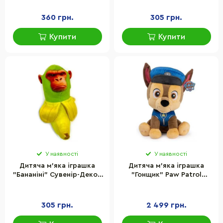
360 грн.
305 грн.
Купити
Купити
У наявності
У наявності
Дитяча м'яка іграшка
Дитяча м'яка іграшка
"Бананіні" Сувенір-Декор
"Гонщик" Paw Patrol
BAN, розмір 23 см
SM33353/6058449 розмір
40 см
305 грн.
2 499 грн.