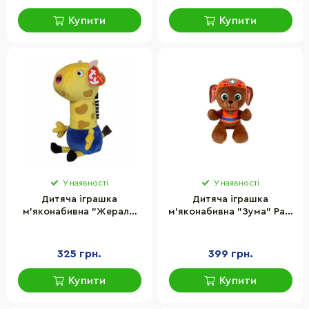
Купити
Купити
У наявності
У наявності
Дитяча іграшка
Дитяча іграшка
м’яконабивна "Жералд
м’яконабивна "Зума" Paw
Жираф" Peppa Pig TY
Patrol TY 44026TY 15 см
46265, 15 см
325 грн.
399 грн.
Купити
Купити