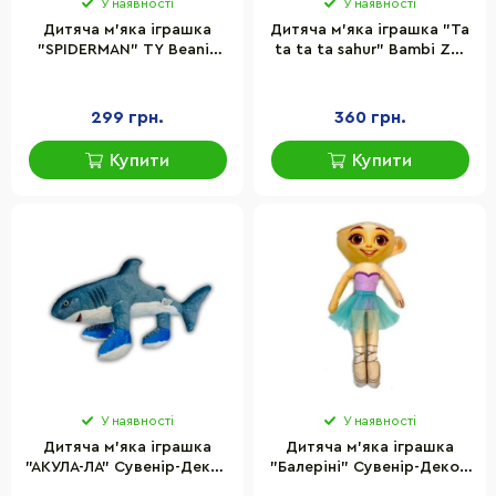
У наявності
У наявності
Дитяча м'яка іграшка
Дитяча м'яка іграшка "Ta
"SPIDERMAN" TY Beanie
ta ta ta sahur" Bambi ZB-
Boos 39254, 20 см
1206-9 серії Tralalero
Tralala
299 грн.
360 грн.
Купити
Купити
У наявності
У наявності
Дитяча м'яка іграшка
Дитяча м'яка іграшка
"АКУЛА-ЛА" Сувенір-Декор
"Балеріні" Сувенір-Декор
SHA-LA 45 см
BAL, розмір 35 см