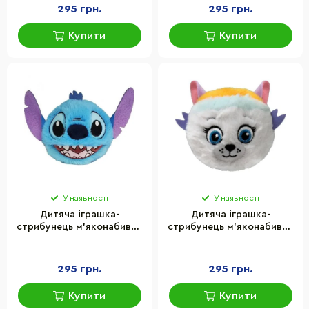
295 грн.
295 грн.
Купити
Купити
У наявності
У наявності
Дитяча іграшка-
Дитяча іграшка-
стрибунець м’яконабивна
стрибунець м’яконабивна
"Стіч" Beanie Bouncer TY
"Еверест" Beanie Bouncer
83026, 9 см
TY 83016, 9 см
295 грн.
295 грн.
Купити
Купити