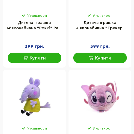
У наявності
У наявності
Дитяча іграшка
Дитяча іграшка
м’яконабивна "Роккі" Paw
м’яконабивна "Трекер"
Patrol TY 44019TY 15 см
Paw Patrol TY 44017TY 15
см
399 грн.
399 грн.
Купити
Купити
У наявності
У наявності