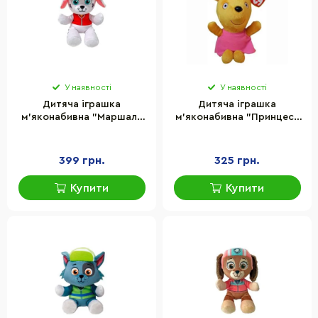
У наявності
У наявності
Дитяча іграшка
Дитяча іграшка
м’яконабивна "Маршал"
м’яконабивна "Принцеса
Paw Patrol TY 44018TY 15
Теді" Peppa Pig TY 46268,
см
15 см
399 грн.
325 грн.
Купити
Купити