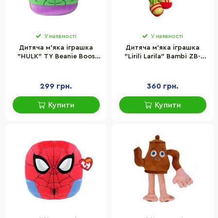
У наявності
У наявності
Дитяча м'яка іграшка
Дитяча м'яка іграшка
"HULK" TY Beanie Boos
"Lirili Larila" Bambi ZB-
39252, 20 см
1206-6 серії Tralalero
Tralala
299 грн.
360 грн.
Купити
Купити