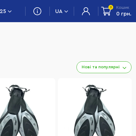
Кошик
0
 25
UA
0 грн.
Нові та популярні