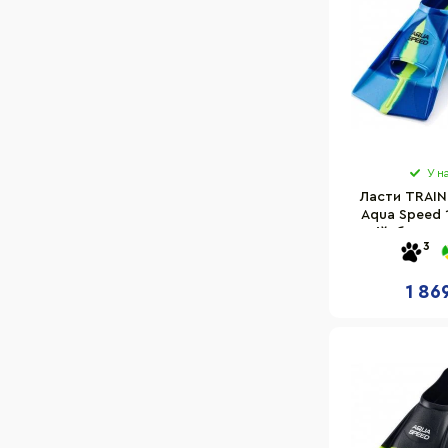
У н
Ласти TRAIN
Aqua Speed 
синій, блакит
3
1 86