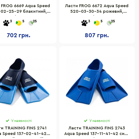
 FROG 6669 Aqua Speed
Ласти FROG 6672 Aqua Speed
-02-25-29 блакитний,
520-03-30-34 рожевий,
розмір 25-29
розмір 30-34
3
5
25
3
5
25
702 грн.
807 грн.
У наявності
У наявності
и TRAINING FINS 2741
Ласти TRAINING FINS 2743
a Speed 137-02-41-42
Aqua Speed 137-11-41-42 синій,