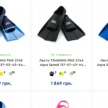
аявності
У наявності
ING FINS 2745
Ласти TRAINING FINS 2746
Ласт
137-02-43-44
Aqua Speed 137-07-43-44
Aqua S
розмір 43-44
чорний, розмір 43-44
5
25
3
5
25
9 грн.
1 869 грн.