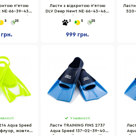
критою п'ятою
Ласти з відкритою п'ятою
Ласти
 NE-66-39-43-B
DLV Deep Newt NE-66-43-46-B
520
D 39-43 сині
розмір L/XL 43-46 сині
5
25
3
5
25
 грн.
999 грн.
аявності
У наявності
214 Aqua Speed
Ласти TRAINING FINS 2737
Ласт
флуор, жовтий,
Aqua Speed 137-02-39-40
Aqu