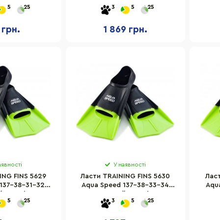
р 25-29
блакитний, темно-синій,
бла
5
25
3
5
25
розмір 39-40
 грн.
1 869 грн.
аявності
У наявності
ING FINS 5629
Ласти TRAINING FINS 5630
Лас
137-38-31-32
Aqua Speed 137-38-33-34
Aqu
, розмір 31-32
чорно-зелений, розмір 33-34
чорно
5
25
3
5
25