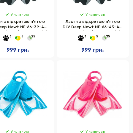
У наявності
У наявності
и з відкритою п'ятою
Ласти з відкритою п'ятою
eep Newt NE-66-39-43-
DLV Deep Newt NE-66-43-46-
змір SM/MD 39-43 сірі
GR розмір L/XL 43-46 сірі
3
5
25
3
5
25
999 грн.
999 грн.
У наявності
У наявності