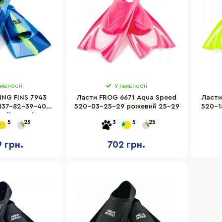
аявності
У наявності
ING FINS 7943
Ласти ​​FROG 6671 Aqua Speed
Ласти
137-82-39-40
520-03-25-29 рожевий 25-29
520-1
ний, розмір 39-
5
25
3
5
25
40
9 грн.
702 грн.