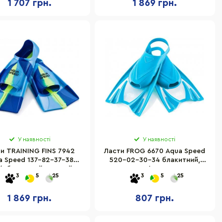
1 707 грн.
1 869 грн.
У наявності
У наявності
и TRAINING FINS 7942
Ласти FROG 6670 Aqua Speed
a Speed 137-82-37-38
520-02-30-34 блакитний,
й, блакитний, жовтий,
розмір 30-34
3
5
25
3
5
25
розмір 37-38
1 869 грн.
807 грн.