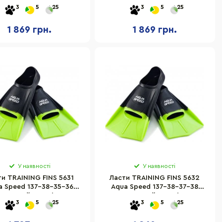
китний, темно-синій,
розмір 41-42
3
5
25
3
5
25
розмір 41-42
1 869 грн.
1 869 грн.
У наявності
У наявності
ти TRAINING FINS 5631
Ласти TRAINING FINS 5632
a Speed 137-38-35-36
Aqua Speed 137-38-37-38
-зелений, розмір 35-36
чорно-зелений, розмір 37-38
3
5
25
3
5
25