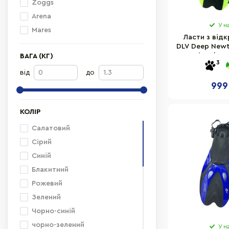
Zoggs
Arena
У н
Mares
Ласти з від
DLV Deep Newt
розмір L/XL 
ВАГА (КГ)
3
від
до
999
КОЛІР
Салатовий
Сірий
Синій
Блакитний
Рожевий
Зелений
Чорно-синій
чорно-зелений
У н