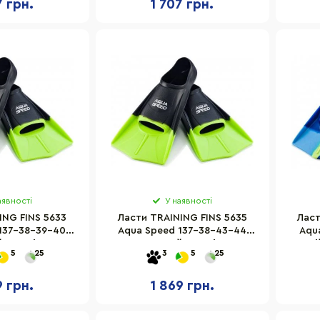
7 грн.
1 707 грн.
аявності
У наявності
ING FINS 5633
Ласти TRAINING FINS 5635
Ласт
137-38-39-40
Aqua Speed 137-38-43-44
Aqu
, розмір 39-40
чорно-зелений, розмір 43-44
сині
5
25
3
5
25
9 грн.
1 869 грн.