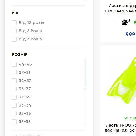
Різні кольори
Ласти з від
DLV Deep Newt
ВІК
Чорний
розмір SM/M
3
Бірюзовий
Від 12 років
Жовтий
Від 6 Років
999
Помаранчевий
Від 3 Років
Фіолетовий
РОЗМІР
Червоний
Жовто-чорний
44-45
Чорно-сірий
27-31
Прозорий
32-37
Чорно-жовтий
36-37
31-32
33-34
35-36
У н
37-38
Ласти FROG 7
41-42
520-18-25-29 