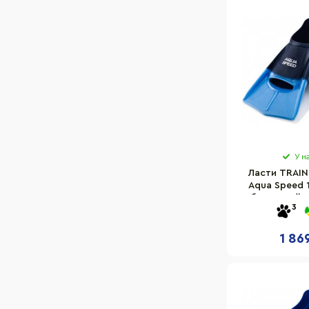
У н
Ласти TRAIN
Aqua Speed 
блакитний, 
3
1 86