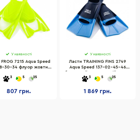
У наявності
У наявності
 ​​FROG 7215 Aqua Speed
Ласти TRAINING FINS 2749
8-30-34 флуор жовтий
Aqua Speed ​​137-02-45-46
30-34
блакитний, темно-синій 45-46
3
5
25
3
5
25
807 грн.
1 869 грн.