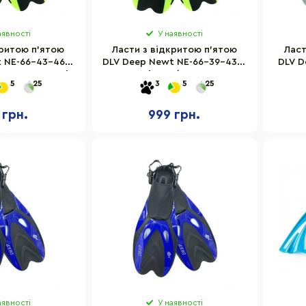
аявності
У наявності
критою п'ятою
Ласти з відкритою п'ятою
Ласт
 NE-66-43-46-Y
DLV Deep Newt NE-66-39-43-Y
DLV D
43-46 салатові
розмір SM/MD 39-43
GR ро
5
25
3
5
25
салатовий
 грн.
999 грн.
аявності
У наявності