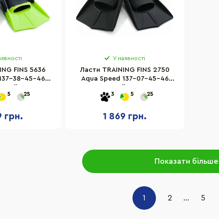
аявності
У наявності
ING FINS 5636
Ласти TRAINING FINS 2750
37-38-45-46​​
Aqua Speed 137-07-45-46
чорний, зелений 45-46
чорний 45-46
5
25
3
5
25
9 грн.
1 869 грн.
Показати більше
1
2
...
5