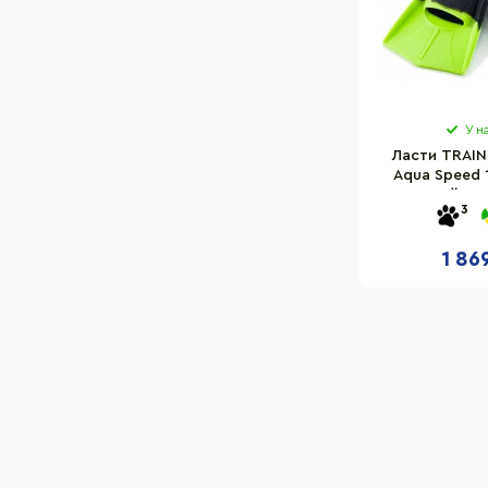
У н
Ласти TRAIN
Aqua Speed 1
3
1 86