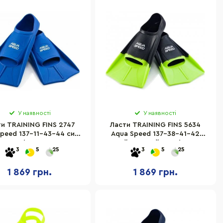
У наявності
У наявності
и TRAINING FINS 2747
Ласти TRAINING FINS 5634
peed 137-11-43-44 синій,
Aqua Speed 137-38-41-42
розмір 43-44
чорний, зелений розмір 41-42
3
5
25
3
5
25
1 869 грн.
1 869 грн.