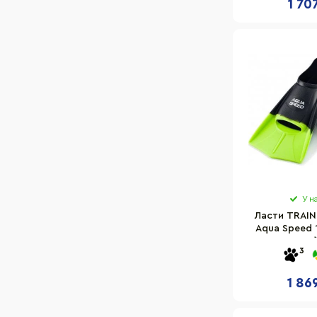
1 70
У н
Ласти TRAIN
Aqua Speed 
чорно-зелений
3
1 86