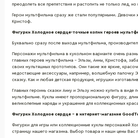
преодолеть все препятствия и растопить не только лед, но
Герои мультфильма сразу же стали популярными. Девочки х
Кристоф.
Фигурки Холодное сердце-точные копии героев мультф
Буквально сразу после выхода мультфильма, производители
Персонажи мультфильма в кукольном варианте очень разны
главных героев мультфильма – Эльзы, Анны, Кристофа, за
своих мультяшных прототипов. Они такие же яркие, красоч
недостающие аксессуары, например, волшебную палочку Эл
сказку. Как и любая детская продукция, игрушки изготавл
Главных героинь сказки Анну и Эльзу можно купить в виде 
мультфильме. Куклы имеют пропорциональную фигуру, длин
великолепные наряды и украшения для коллекционных крас
Фигурки Холодное сердце – в интернет-магазине
GoodT
Фигурки для игры или коллекционные куклы персонажей Хол
страницу нашего магазина. Выбор товара и наши цены Вас п