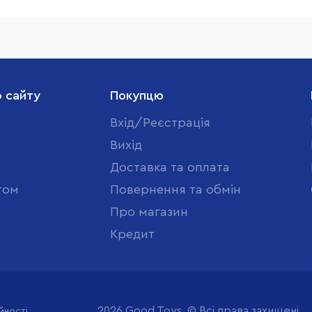
о сайту
Покупцю
Вхід/Реєстрація
Вихід
Доставка та оплата
том
Повернення та обмін
Про магазин
Кредит
2026 Good Toys. © Всі права захищені
йності