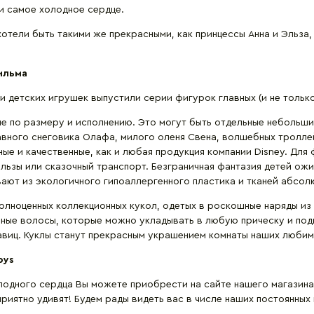
 и самое холодное сердце.
отели быть такими же прекрасными, как принцессы Анна и Эльза,
ильма
 детских игрушек выпустили серии фигурок главных (и не тольк
е по размеру и исполнению. Это могут быть отдельные небольши
бавного снеговика Олафа, милого оленя Свена, волшебных тролл
ные и качественные, как и любая продукция компании Disney. Дл
ьзы или сказочный транспорт. Безграничная фантазия детей ож
ивают из экологичного гипоаллергенного пластика и тканей абсол
полноценных коллекционных кукол, одетых в роскошные наряды из 
ные волосы, которые можно укладывать в любую прическу и под
авиц. Куклы станут прекрасным украшением комнаты наших любим
oys
одного сердца Вы можете приобрести на сайте нашего магазина. 
риятно удивят! Будем рады видеть вас в числе наших постоянных 