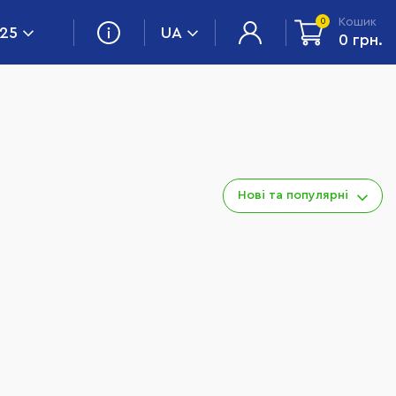
Кошик
0
 25
UA
0 грн.
Нові та популярні