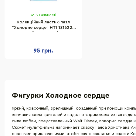
У наявності
Колекційний ластик-пазл
"Холодне серце" HTI 1816227
серії "Puzzle Palz"
95 грн.
Фигурки Холодное сердце
Яркий, красочный, зрелищный, созданный при помощи комп
внимания юных зрителей и надолго «приковал» их взгляды 
силе любви, представленный Walt Disney, покорил сердца
Сюжет мультфильма напоминает сказку Ганса Христиана Анд
опасными приключениями, чтобы снять заклятье и спасти К