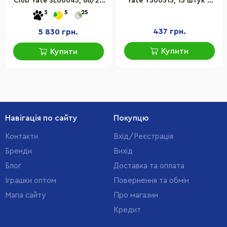
Club Yate SL00045, 66/26
Yate Y500315, 15 штук у
сила натягу 11,8 кг
наборі
3
5
25
437 грн.
5 830 грн.
Купити
Купити
Навігація по сайту
Покупцю
Контакти
Вхід/Реєстрація
Бренди
Вихід
Блог
Доставка та оплата
Іграшки оптом
Повернення та обмін
Мапа сайту
Про магазин
Кредит