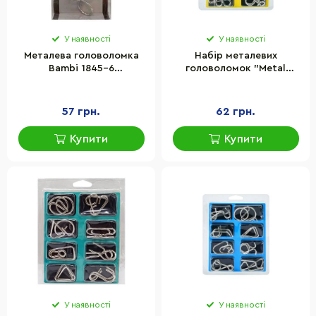
У наявності
У наявності
Металева головоломка
Набір металевих
Bambi 1845-6
головоломок "Metal
головоломка, метал
Puzzle" Bambi 808A-C-
B(Yellow) 8 штук в наборі
57 грн.
62 грн.
Купити
Купити
У наявності
У наявності