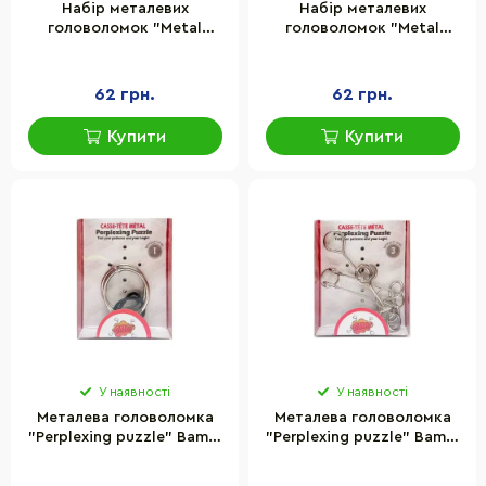
Набір металевих
Набір металевих
головоломок "Metal
головоломок "Metal
Puzzle" Bambi 808A-C-
Puzzle" Bambi 808A-C-
B(Turquoise) 8 штук в
B(Blue) 8 штук в наборі
наборі
62 грн.
62 грн.
Купити
Купити
У наявності
У наявності
Металева головоломка
Металева головоломка
"Perplexing puzzle" Bambi
"Perplexing puzzle" Bambi
5562D-9, 1 складність
5562D-8, 3 складність