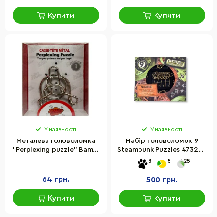
Купити
Купити
У наявності
У наявності
Металева головоломка
Набір головоломок 9
"Perplexing puzzle" Bambi
Steampunk Puzzles 473206
5562D-25, 1 рівень
Red set
3
5
25
складності
64 грн.
500 грн.
Купити
Купити