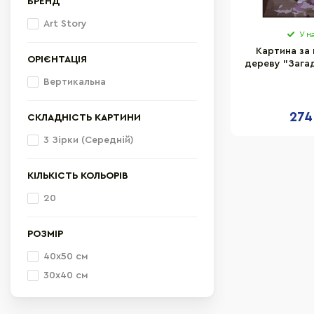
БРЕНД
Art Story
У н
Картина за
ОРІЄНТАЦІЯ
дереву "Загад
Story ASW1
Вертикальна
274
СКЛАДНІСТЬ КАРТИНИ
3 Зірки (Середній)
КІЛЬКІСТЬ КОЛЬОРІВ
20
РОЗМІР
40х50 см
30х40 см