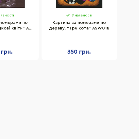
аявності
У наявності
 номерами по
Картина за номерами по
кові квіти" Art
дереву. "Три кота" ASW018
43 30х40 см
 грн.
350 грн.