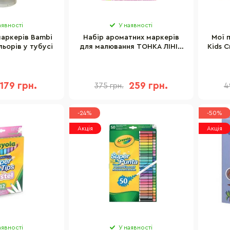
аявності
У наявності
маркерів Bambi
Набір ароматних маркерів
Мої 
льорів у тубусі
для малювання ТОНКА ЛІНІЯ
Kids C
Scentos 40722, 24 кольори
179 грн.
259 грн.
375 грн.
4
-24%
-50%
Акція
Акція
аявності
У наявності