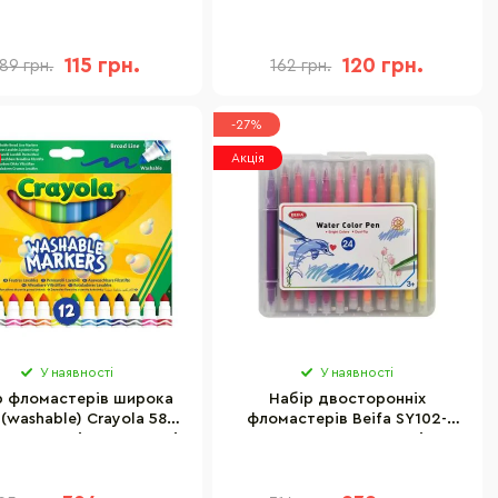
кольорів
115 грн.
120 грн.
189 грн.
162 грн.
-27%
Акція
У наявності
У наявності
р фломастерів широка
Набір двосторонніх
 (washable) Crayola 58-
фломастерів Beifa SY102-
 12 кольорів в упаковці
V901, 24 шт, пензель+лінер