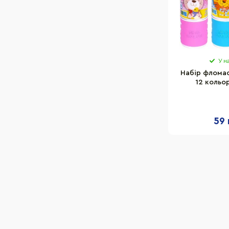
У н
Набір фломас
12 кольор
59 