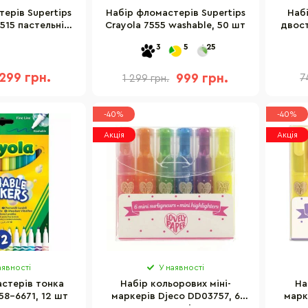
ерів Supertips
Набір фломастерів Supertips
Наб
515 пастельні
Crayola 7555 washable, 50 шт
двост
и, 12 шт
3
5
25
299 грн.
999 грн.
7
1 299 грн.
-40%
-40%
Акція
Акція
аявності
У наявності
стерів тонка
Набір кольорових міні-
На
 58-6671, 12 шт
маркерів Djeco DD03757, 6
марк