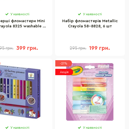
У наявності
У наявності
перші фломастери Mini
Набір фломастерів Metallic
rayola 8325 washable 12
Crayola 58-8828, 6 шт
шт
399 грн.
199 грн.
95 грн.
295 грн.
-21%
Акція
У наявності
У наявності