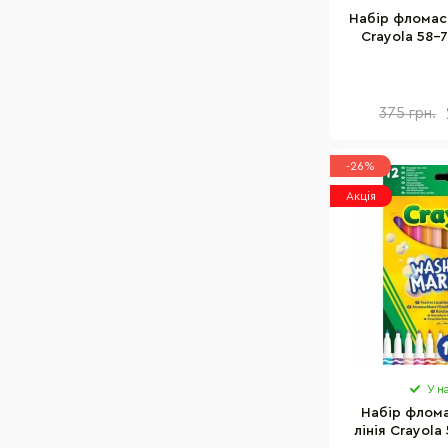
BUROMAX
Набір фломаст
Crayola 58-7
Centropen
кольор
375 грн.
-26%
Акція
У н
Набір флома
лінія Crayola