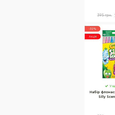
395 грн.
-32%
Акція
У н
Набір фломас
Silly Sce
256340.024 т
аро