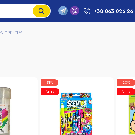
+38 063 026 26
и, Маркери
-31%
-20%
Акція
Акція