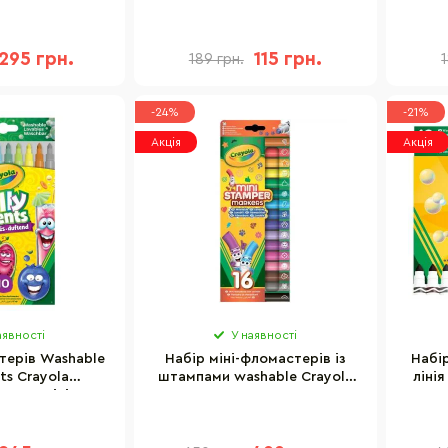
кольорів
295 грн.
115 грн.
189 грн.
-24%
-21%
Акція
Акція
аявності
У наявності
терів Washable
Набір міні-фломастерів із
Набі
nts Crayola
штампами washable Crayola
лінія
онка лінія, з
58-8741, 16 шт
8340,
матом