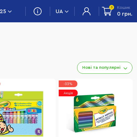
Кошик
0
 25
UA
0 грн.
Нові та популярні
-33%
Акція