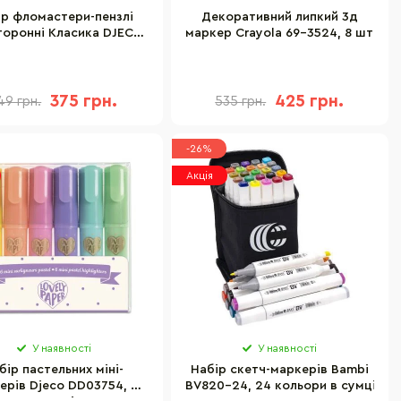
ір фломастери-пензлі
Декоративний липкий 3д
оронні Класика DJECO
маркер Crayola 69-3524, 8 шт
DJ08800, 10 шт.
375 грн.
425 грн.
49 грн.
535 грн.
-26%
Акція
У наявності
У наявності
бір пастельних міні-
Набір скетч-маркерів Bambi
ерів Djeco DD03754, 6
BV820-24, 24 кольори в сумці