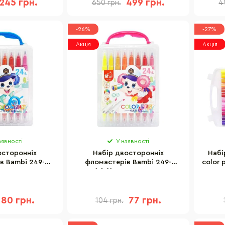
245 грн.
499 грн.
650 грн.
4
-26%
-27%
Акція
Акція
аявності
У наявності
осторонніх
Набір двосторонніх
Набі
в Bambi 249-
фломастерів Bambi 249-
color 
пластиковому
24(Pink) у пластиковому
24 ко
4 кольори
боксі, 24 кольори
80 грн.
77 грн.
104 грн.