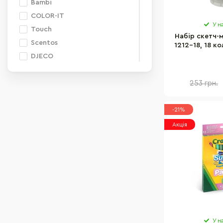
Bambi
COLOR-IT
У н
Touch
Набір скетч-
Scentos
1212-18, 18 ко
DJECO
CRAYOLA
Chenyun
253 грн.
Tianhao
Kakumi
-21%
MAXI
Акція
DoDo Toys
Melissa&Doug
LUXOR
Beifa
Josef Otten
Aodemei
Идейка
У н