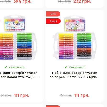
394 грн.
232 грн.
95 грн.
314 грн.
-27%
Акція
У наявності
У наявності
р фломастерів "Water
Набір фломастерів "Water
pen" Bambi 229-24(Blue)
color pen" Bambi 229-24(Pink)
льори, у пластиковому
24 кольори, у пластиковому
боксі
боксі
111 грн.
111 грн.
151 грн.
151 грн.