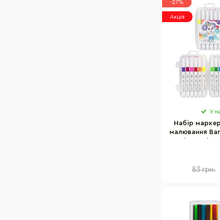
-27%
Акція
У н
Набір маркер
малювання Bam
(118637) 12
пластико
83 грн.