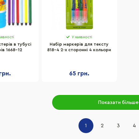
аявності
У наявності
терів в тубусі
Набір маркерів для тексту
ів 1668-12
818-4 2-х сторонні 4 кольори
грн.
65 грн.
Показати більше
1
2
3
4