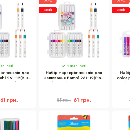
-27%
-27%
Акція
Акція
аявності
У наявності
ів-пензлів для
Набір маркерів-пензлів для
Набі
bi 261-12(Blue)
малювання Bambi 261-12(Pink)
color 
 кольорів, у
(118637) 12 кольорів, у
(1
вому боксі
пластиковому боксі
п
61 грн.
61 грн.
83 грн.