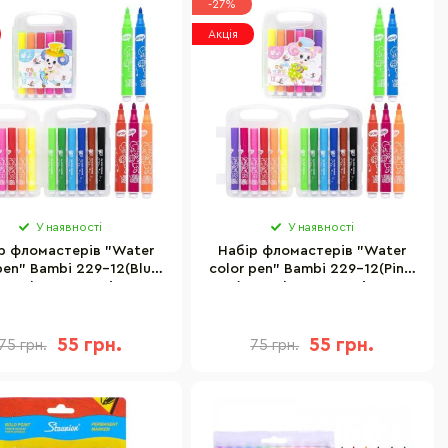
-27%
Акція
У наявності
У наявності
р фломастерів "Water
Набір фломастерів "Water
pen" Bambi 229-12(Blue)
color pen" Bambi 229-12(Pink)
18598) 12 кольорів, у
(118598) 12 кольорів, у
ластиковому боксі
пластиковому боксі
55 грн.
55 грн.
75 грн.
75 грн.