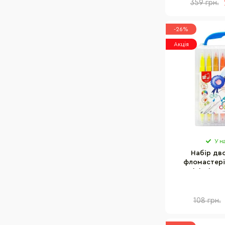
359 грн.
-26%
Акція
У н
Набір дв
фломастері
24(Blue) у 
боксі, 2
108 грн.