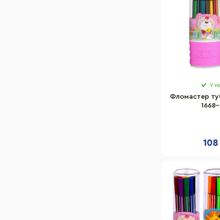
У н
Фломастер ту
1668-
108