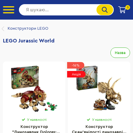
0
Конструктори LEGO
LEGO Jurassic World
Назва
-16%
Акція
У наявності
У наявності
Конструктор
Конструктор
"Динозаврик Dolores:
Скам'янілості динозаврів: