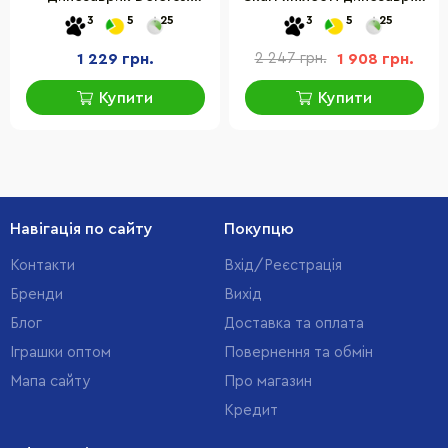
Аквілопс" LEGO 76970, 339
череп трицератопса LEGO
3
5
25
3
5
25
деталей
76969, 468 деталей
1 229 грн.
2 247 грн.
1 908 грн.
Купити
Купити
Навігація по сайту
Покупцю
Контакти
Вхід/Реєстрація
Бренди
Вихід
Блог
Доставка та оплата
Іграшки оптом
Повернення та обмін
Мапа сайту
Про магазин
Кредит