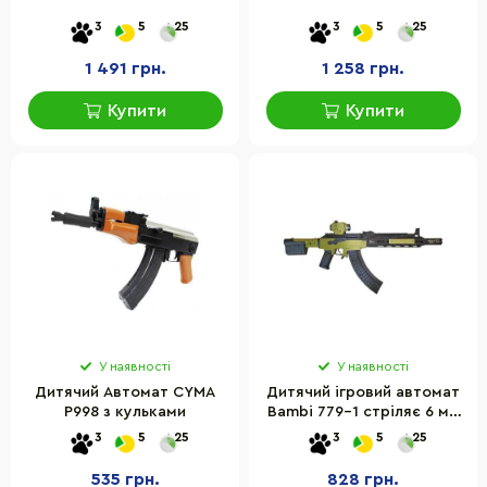
3
5
25
3
5
25
1 491 грн.
1 258 грн.
Купити
Купити
У наявності
У наявності
Дитячий Автомат CYMA
Дитячий ігровий автомат
P998 з кульками
Bambi 779-1 стріляє 6 мм
кульками
3
5
25
3
5
25
535 грн.
828 грн.