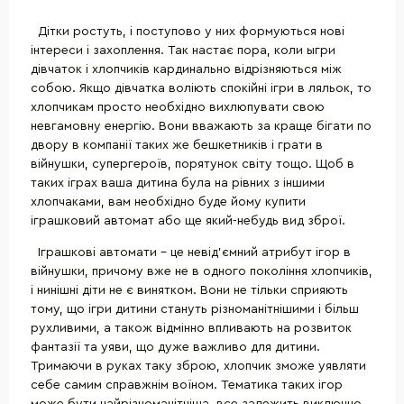
Дітки ростуть, і поступово у них формуються нові
інтереси і захоплення. Так настає пора, коли ыгри
дівчаток і хлопчиків кардинально відрізняються між
собою. Якщо дівчатка воліють спокійні ігри в ляльок, то
хлопчикам просто необхідно вихлюпувати свою
невгамовну енергію. Вони вважають за краще бігати по
двору в компанії таких же бешкетників і грати в
війнушки, супергероїв, порятунок світу тощо. Щоб в
таких іграх ваша дитина була на рівних з іншими
хлопчаками, вам необхідно буде йому купити
іграшковий автомат або ще який-небудь вид зброї.
Іграшкові автомати - це невід'ємний атрибут ігор в
війнушки, причому вже не в одного покоління хлопчиків,
і нинішні діти не є винятком. Вони не тільки сприяють
тому, що ігри дитини стануть різноманітнішими і більш
рухливими, а також відмінно впливають на розвиток
фантазії та уяви, що дуже важливо для дитини.
Тримаючи в руках таку зброю, хлопчик зможе уявляти
себе самим справжнім воїном. Тематика таких ігор