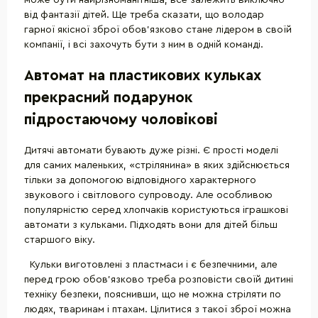
може бути найрізноманітніша, все залежить виключно
від фантазії дітей. Ще треба сказати, що володар
гарної якісної зброї обов'язково стане лідером в своїй
компанії, і всі захочуть бути з ним в одній команді.
Автомат на пластикових кульках
прекрасний подарунок
підростаючому чоловікові
Дитячі автомати бувають дуже різні. Є прості моделі
для самих маленьких, «стрілянина» в яких здійснюється
тільки за допомогою відповідного характерного
звукового і світлового супроводу. Але особливою
популярністю серед хлопчаків користуються іграшкові
автомати з кульками. Підходять вони для дітей більш
старшого віку.
Кульки виготовлені з пластмаси і є безпечними, але
перед грою обов'язково треба розповісти своїй дитині
техніку безпеки, пояснивши, що не можна стріляти по
людях, тваринам і птахам. Цілитися з такої зброї можна