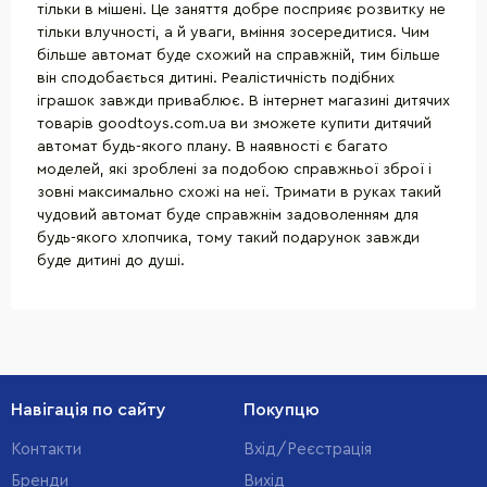
тільки в мішені. Це заняття добре посприяє розвитку не
тільки влучності, а й уваги, вміння зосередитися. Чим
більше автомат буде схожий на справжній, тим більше
він сподобається дитині. Реалістичність подібних
іграшок завжди приваблює. В інтернет магазині дитячих
товарів goodtoys.com.ua ви зможете купити дитячий
автомат будь-якого плану. В наявності є багато
моделей, які зроблені за подобою справжньої зброї і
зовні максимально схожі на неї. Тримати в руках такий
чудовий автомат буде справжнім задоволенням для
будь-якого хлопчика, тому такий подарунок завжди
буде дитині до душі.
Навігація по сайту
Покупцю
Контакти
Вхід/Реєстрація
Бренди
Вихід