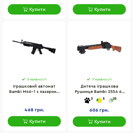
Купити
Купити
У наявності
У наявності
Іграшковий автомат
Дитяча іграшкова
Bambi M46-1 з лазерним
Рушниця Bambi 255A 66
прицілом
см, пластикові кульки,
3
5
25
лазер
468 грн.
606 грн.
Купити
Купити