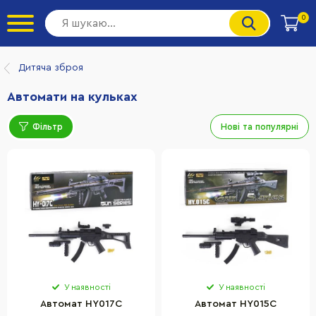
0
Дитяча зброя
Автомати на кульках
Фільтр
Нові та популярні
У наявності
У наявності
Автомат HY017C
Автомат HY015C