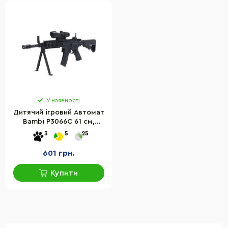
У наявності
Дитячий ігровий Автомат
Bambi P3066C 61 см,
пластикові кульки, лазер
3
5
25
601 грн.
Купити