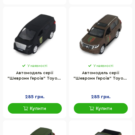
У наявності
У наявності
Автомодель серії
Автомодель серії
"Шеврони Героїв" Toyota
"Шеврони Героїв" Toyota
Alphard "УДА" TechnoDrive
Prado "24 ОМБр"
KM6011UD
TechnoDrive KM618824
285 грн.
285 грн.
Купити
Купити