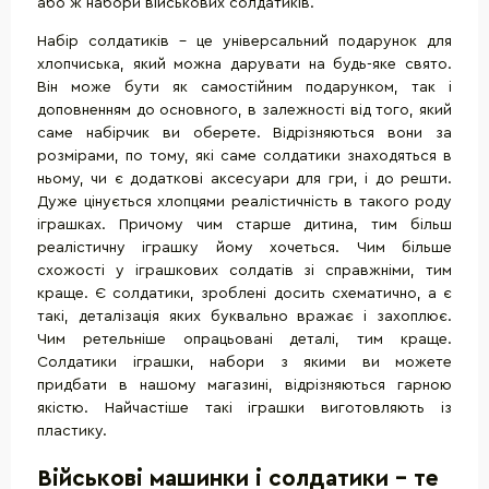
або ж набори військових солдатиків.
Набір солдатиків - це універсальний подарунок для
хлопчиська, який можна дарувати на будь-яке свято.
Він може бути як самостійним подарунком, так і
доповненням до основного, в залежності від того, який
саме набірчик ви оберете. Відрізняються вони за
розмірами, по тому, які саме солдатики знаходяться в
ньому, чи є додаткові аксесуари для гри, і до решти.
Дуже цінується хлопцями реалістичність в такого роду
іграшках. Причому чим старше дитина, тим більш
реалістичну іграшку йому хочеться. Чим більше
схожості у іграшкових солдатів зі справжніми, тим
краще. Є солдатики, зроблені досить схематично, а є
такі, деталізація яких буквально вражає і захоплює.
Чим ретельніше опрацьовані деталі, тим краще.
Солдатики іграшки, набори з якими ви можете
придбати в нашому магазині, відрізняються гарною
якістю. Найчастіше такі іграшки виготовляють із
пластику.
Військові машинки і солдатики - те