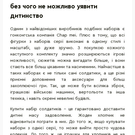
без чого не можливо уявити
дитинство
Одним з найвідоміших виробників подібних наборів є
гонконгська компанія Chap mei. Плюс в тому, що всі
фігурки з наборів серії виконані в одному стилі і
масштабі, що дуже зручно. З покупкою кожного
наступного комплекту значно розширюються ігрові
можливості, сюжетів можна вигадати більше, і вони
стають все більш цікавими та насиченими. Найчастіше в
таких наборах є не тільки самі солдатики, а ще різні
приємні доповнення та аксесуари для більш
захоплюючої гри. Так, це може бути всіляка зброя,
іграшкові військові машинки, вертольоти та інша
техніка, і навіть окремі невеликі будівлі.
Купити набір солдатиків - це гарантовано доставити
дитині масу задоволення. Жоден хлопчик не
відмовиться пограти в них. До того ж, якщо купувати
набори з однієї серії, то може вийти просто чудова
колекція. До того ж, це іграшки для хлопчиків не на