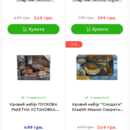
Chap Mei 545300
Chap Mei 545306 SQUAD
HELICOPTER
PATROL
499 грн.
249 грн.
799 грн.
399 грн.
Купити
Купити
-51%
У наявності
У наявності
Ігровий набір ПУСКОВА
Ігровий набір "Солдати"
РАКЕТНА УСТАНОВКА
Stealth Mission Секретна
M270A1 ELITE FORCE
місія Chap Mei 545336
101839 ПРУ, фігурка,
аксесуари
499 грн.
499 грн.
249 грн.