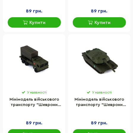
250363UM-5
250363UM-6
89 грн.
89 грн.
Купити
Купити
У наявності
У наявності
Мінімодель військового
Мінімодель військового
транспорту "Шеврони
транспорту "Шеврони
Героїв S2" TechnoDrive
Героїв S2" TechnoDrive
250350W2-2
250350W2-3
89 грн.
89 грн.