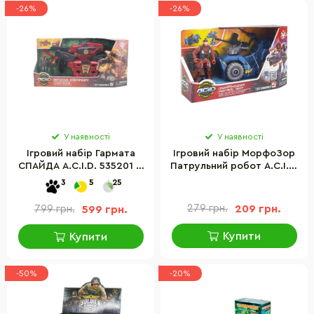
-26%
-26%
У наявності
У наявності
Ігровий набір Гармата
Ігровий набір МорфоЗор
СПАЙДА A.C.I.D. 535201 зі
Патрульний робот A.C.I.D.
світлом та звуком
535003 зі зброєю
3
5
25
279 грн.
209 грн.
799 грн.
599 грн.
Купити
Купити
-50%
-20%