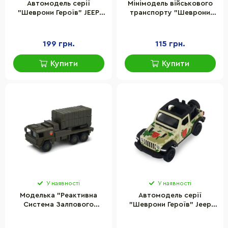
Автомодель серії
Мінімодель військового
"Шеврони Героїв" JEEP
транспорту "Шеврони
RENEGADE TRAILHAWK –
Героїв S2" TechnoDrive
"АЙДАР" TechnoDrive
250350W2-1
250351W
199 грн.
115 грн.
Купити
Купити
У наявності
У наявності
Моделька "Реактивна
Автомодель серії
Система Залпового
"Шеврони Героїв" Jeep
Вогню" "96 ЗРБр"
Wrangler Rubicon
TechnoDrive 250330W2
"Південь" TechnoDrive