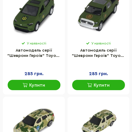
У наявності
У наявності
Автомодель серії
Автомодель серії
"Шеврони Героїв" Toyota
"Шеврони Героїв" Toyota
RAV4 "Сухопутні війська
Tundra "НГУ" TechnoDrive
ЗСУ" TechnoDrive
KM60083
KM6198M2
285 грн.
285 грн.
Купити
Купити