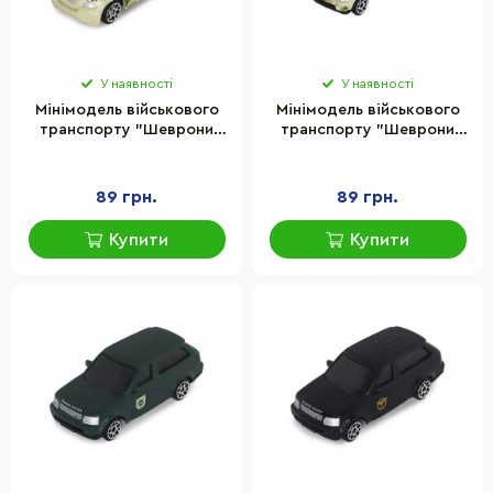
У наявності
У наявності
Мінімодель військового
Мінімодель військового
транспорту "Шеврони
транспорту "Шеврони
Героїв S1" TechnoDrive
Героїв S1" TechnoDrive
250363UM-1
250363UM-2
89 грн.
89 грн.
Купити
Купити