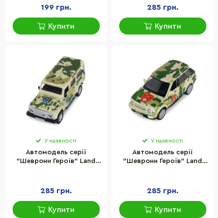
серії "Шеврони Героїв"
250398UM
199 грн.
285 грн.
Купити
Купити
У наявності
У наявності
Автомодель серії
Автомодель серії
"Шеврони Героїв" Land
"Шеврони Героїв" Land
Rover Defender "Схід"
Rover Range Rover Sport
TechnoDrive 250396UM
"Захід" TechnoDrive
250399UM
285 грн.
285 грн.
Купити
Купити