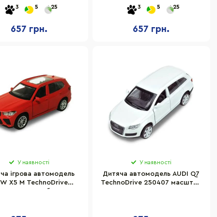
масштаб 1:43
38097, масштаб 1:43
3
5
25
3
5
25
657 грн.
657 грн.
У наявності
У наявності
ча ігрова автомодель
Дитяча автомодель AUDI Q7
W X5 M TechnoDrive
TechnoDrive 250407 масштаб
50404 масштаб 1:43
1:43