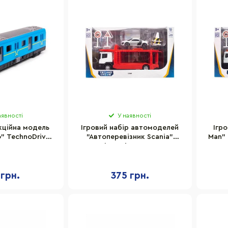
аявності
У наявності
кційна модель
Ігровий набір автомоделей
Ігр
" TechnoDrive
"Автоперевізник Sсania"
Мan" 
417CG
TechnoDrive 250430U
аксе
масштаб 1:64
 грн.
375 грн.