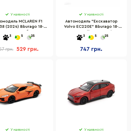
У наявності
У наявності
омодель MCLAREN F1
Автомодель "Екскаватор
38 (2024) Bburago 18-
Volvo EC220E" Bburago 18-
8214 масштаб 1:43
32086 серії Construction
3
5
25
3
5
25
529 грн.
747 грн.
57 грн.
У наявності
У наявності