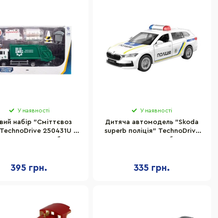
У наявності
У наявності
овий набір "Сміттєвоз
Дитяча автомодель "Skoda
TechnoDrive 250431U з
superb поліція" TechnoDrive
суарами, масштаб 1:64
250947 масштаб 1:43
395 грн.
335 грн.