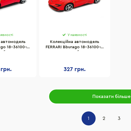
аявності
У наявності
 автомодель
Колекційна автомодель
ago 18-36100-4
FERRARI Bburago 18-36100-6
аб 1:43
масштаб 1:43
 грн.
327 грн.
Показати більше
1
2
3