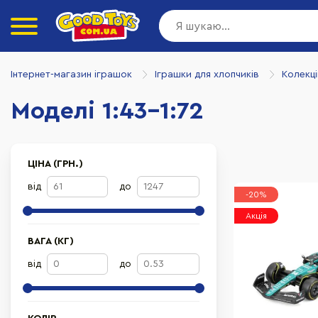
Інтернет-магазин іграшок
Іграшки для хлопчиків
Колекці
Моделі 1:43-1:72
ЦІНА (ГРН.)
від
до
-20%
Акція
ВАГА (КГ)
від
до