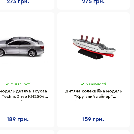
275 грн.
275 грн.
У наявності
У наявності
модель дитяча Toyota
Дитяча колекційна модель
 TechnoDrive KM250418
"Круїзний лайнер"
масштаб 1:43
TechnoDrive 250420CG-3
189 грн.
159 грн.