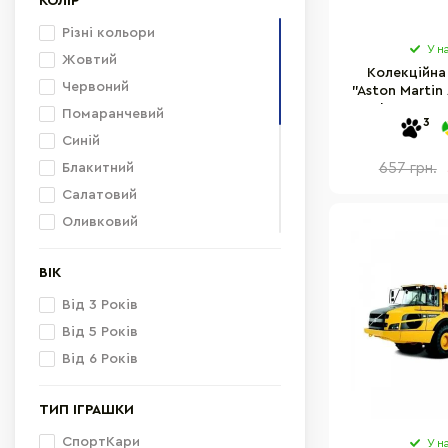
КОЛІР
Різні кольори
У н
Жовтий
Колекційна
Червоний
"Aston Martin
Bburago 18
Помаранчевий
3
мас
Синій
Блакитний
657 грн.
Салатовий
Оливковий
Чорно-жовтогарячий
ВІК
Зелений
Білий
Від 3 Років
Фіолетовий
Від 5 Років
Чорний
Від 6 Років
Коричневий
ТИП ІГРАШКИ
Сірий
Бірюзовий
СпортКари
У н