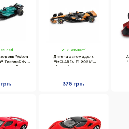
аявності
У наявності
модель "Aston
Дитяча автомодель
А
4" TechnoDrive
"MCLAREN F1 2024"
"
масштаб 1:43
TechnoDrive 250945MLF1
Tec
масштаб 1:43
світ
 грн.
375 грн.