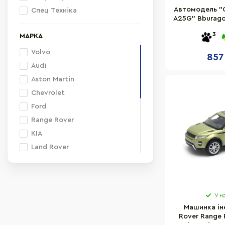
Автомодель "
Спец Техніка
A25G" Bburago
Const
3
МАРКА
Volvo
857
Audi
Aston Martin
Chevrolet
Ford
Range Rover
KIA
Land Rover
Bentley
Mercedes-Benz
Ferrari
У н
McLaren
Машинка ін
BMW
Rover Range