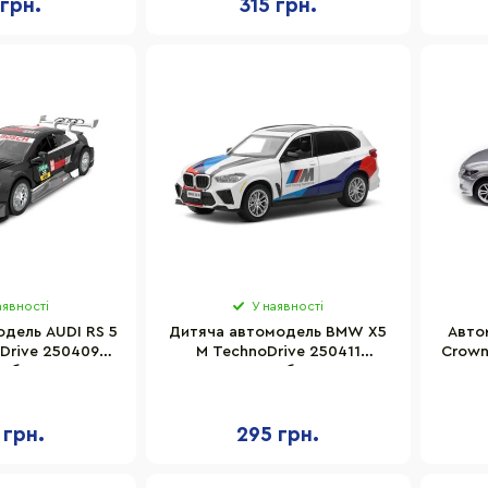
 грн.
315 грн.
аявності
У наявності
дель AUDI RS 5
Дитяча автомодель BMW X5
Авто
Drive 250409
M TechnoDrive 250411
Crown
аб 1:43
масштаб 1:43
 грн.
295 грн.