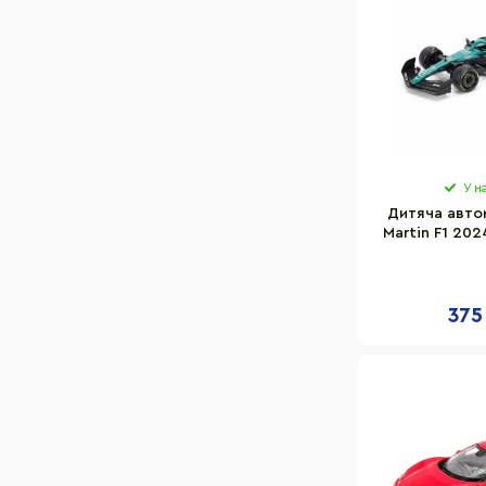
У н
Дитяча авто
Martin F1 202
250944AMF1 
375