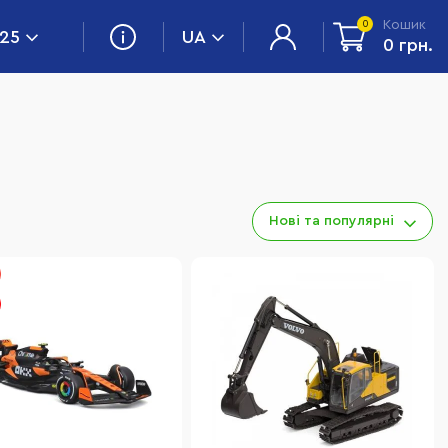
Кошик
0
 25
UA
0 грн.
Нові та популярні