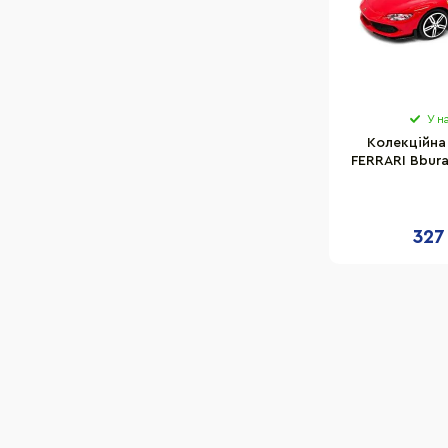
У н
Колекційна
FERRARI Bbur
масшт
327