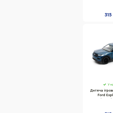
TechnoDrive 
Toyota
масшт
Lamborghini
315
Porsche
У н
Дитяча ігро
Ford Exp
TechnoDri
блакитни