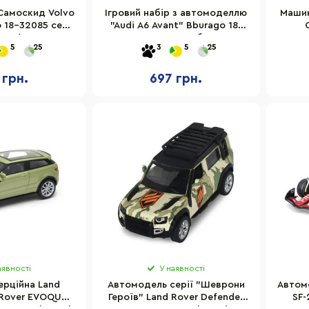
Самоскид Volvo
Ігровий набір з автомоделлю
Машин
 18-32085 серії
"Audi A6 Avant" Bburago 18-
ruction
31418, масштаб 1:43
5
25
3
5
25
2503
 грн.
697 грн.
аявності
У наявності
ерційна Land
Автомодель серії "Шеврони
Автом
 Rover EVOQUE
Героїв" Land Rover Defender
SF-