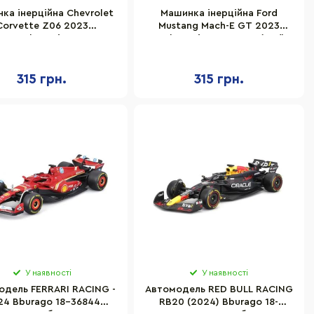
ка інерційна Chevrolet
Машинка інерційна Ford
Corvette Z06 2023
Mustang Mach-E GT 2023
TechnoDrive
TechnoDrive 250387W(Red)
83W(Orange) масштаб
масштаб 1:43
1:43
315 грн.
315 грн.
У наявності
У наявності
одель FERRARI RACING -
Автомодель RED BULL RACING
24 Bburago 18-36844
RB20 (2024) Bburago 18-