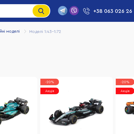
+38 063 026 26
йні моделі
Моделі 1:43-1:72
-20%
-20%
Акція
Акція