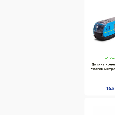
У н
Дитяча коле
"Вагон метро
250
165