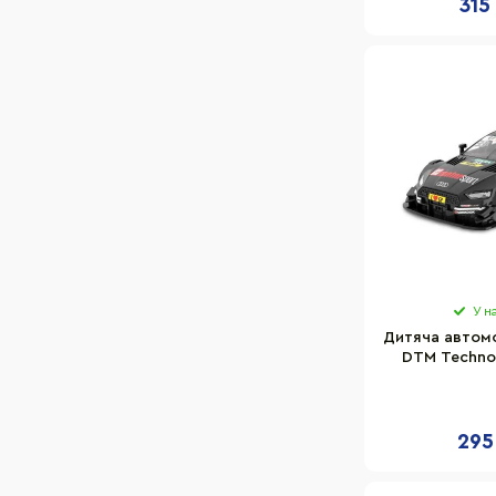
315
У н
Дитяча автомо
DTM Techno
масшт
295