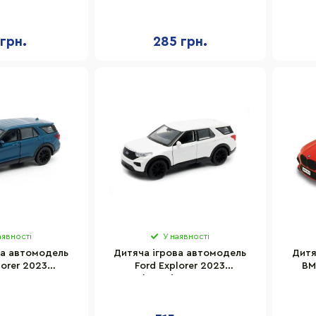
250388W(Green)
110 "3 ОШБр" TechnoDrive
аб 1:43
250363M2 масштаб 1:39
 грн.
285 грн.
аявності
У наявності
ва автомодель
Дитяча ігрова автомодель
Дитя
lorer 2023
Ford Explorer 2023
BM
ve 250392-1
TechnoDrive 250392-2
2
й металік
перламутрово-білий