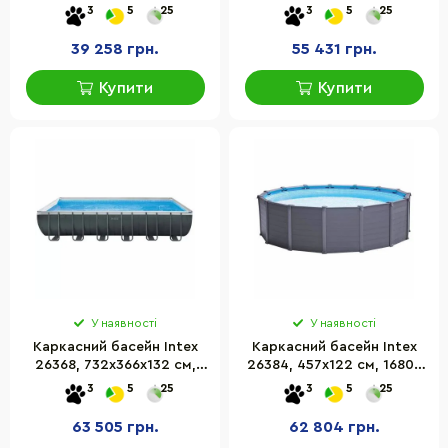
л
31805 л
3
5
25
3
5
25
39 258 грн.
55 431 грн.
Купити
Купити
У наявності
У наявності
Каркасний басейн Intex
Каркасний басейн Intex
26368, 732х366х132 см,
26384, 457х122 см, 16805
31805 л
л
3
5
25
3
5
25
63 505 грн.
62 804 грн.