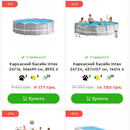
-5%
-24%
У наявності
У наявності
Каркасний басейн Intex
Каркасний басейн Intex
26716, 366х99 см, 8592 л
26724, 457х107 см, 14614 л
3
5
25
3
5
25
9 612 грн.
9 177 грн.
19 397 грн.
14 780 грн.
Купити
Купити
-21%
-18%