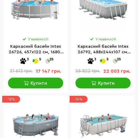
У наявності
У наявності
Каркасний басейн Intex
Каркасний басейн Intex
26726, 457х122 см, 16805
26792, 488х244х107 см,
л
10874 л
3
5
25
3
5
25
21 612 грн.
17 147 грн.
26 822 грн.
22 003 грн.
Купити
Купити
-13%
-16%