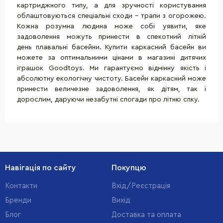
картриджного типу, а для зручності користування
облаштовуються спеціальні сходи - трапи з огорожею.
Кожна розумна людина може собі уявити, яке
задоволення можуть принести в спекотний літній
день плавальні басейни. Купити каркасний басейн ви
можете за оптимальними цінами в магазині дитячих
іграшок Goodtoys. Ми гарантуємо відмінну якість і
абсолютну екологічну чистоту. Басейн каркасний може
принести величезне задоволення, як дітям, так і
дорослим, даруючи незабутні спогади про літню спку.
Навігація по сайту
Покупцю
Контакти
Вхід/Реєстрація
Бренди
Вихід
Блог
Доставка та оплата