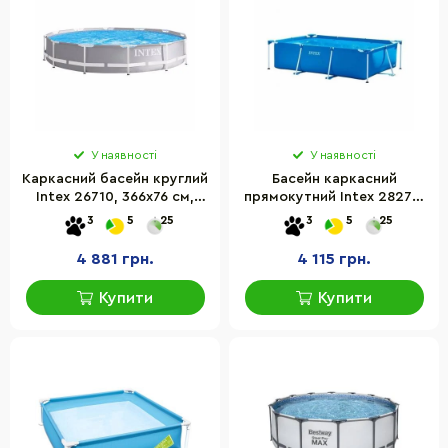
У наявності
У наявності
Каркасний басейн круглий
Басейн каркасний
Intex 26710, 366х76 см,
прямокутний Intex 28270,
6503 л
220х150х60 см, 1662 л
3
5
25
3
5
25
4 881 грн.
4 115 грн.
Купити
Купити