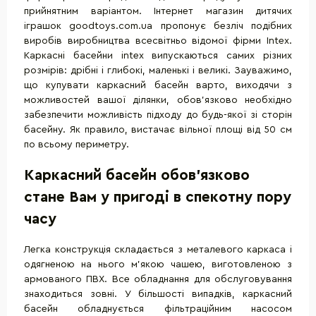
прийнятним варіантом. Інтернет магазин дитячих
іграшок goodtoys.com.ua пропонує безліч подібних
виробів виробництва всесвітньо відомої фірми Intex.
Каркасні басейни intex випускаються самих різних
розмірів: дрібні і глибокі, маленькі і великі. Зауважимо,
що купувати каркасний басейн варто, виходячи з
можливостей вашої ділянки, обов'язково необхідно
забезпечити можливість підходу до будь-якої зі сторін
басейну. Як правило, вистачає вільної площі від 50 см
по всьому периметру.
Каркасний басейн обов'язково
стане Вам у пригоді в спекотну пору
часу
Легка конструкція складається з металевого каркаса і
одягненою на нього м'якою чашею, виготовленою з
армованого ПВХ. Все обладнання для обслуговування
знаходиться зовні. У більшості випадків, каркасний
басейн обладнується фільтраційним насосом