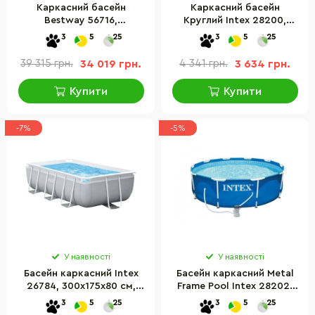
Каркасний басейн
Каркасний басейн
Bestway 56716,
Круглий Intex 28200,
549х274х122 см, 13430 л
305х76 см, 4485 л
3
5
25
3
5
25
39 315 грн.
34 019 грн.
4 341 грн.
3 634 грн.
Купити
Купити
-7%
-5%
У наявності
У наявності
Басейн каркасний Intex
Басейн каркасний Metal
26784, 300х175х80 см,
Frame Pool Intex 28202,
3539 л, фільтр-насос,
305х76 см, 4485 л, з
3
5
25
3
5
25
сходи
фільтр-насосом