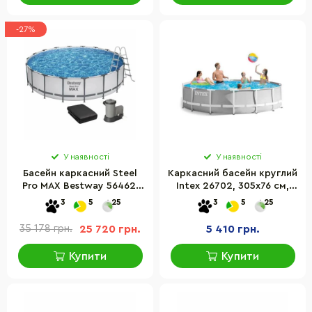
-27%
У наявності
У наявності
Басейн каркасний Steel
Каркасний басейн круглий
Pro MAX Bestway 56462,
Intex 26702, 305х76 см,
549x122 см, 5678 л
1250 л
3
5
25
3
5
25
35 178 грн.
25 720 грн.
5 410 грн.
Купити
Купити