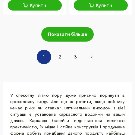
Купити
Купити
Показати більше
1
2
3
→
У спекотну літню пору дуже приємно поринути в
прохолодну воду. Але що ж робити, якщо поблизу
немає річки чи ставка? Оптимальним виходом з цієї
ситуації є установка каркасного водойми на вашій
ділянці. Каркасні басейни відрізняються великою
практичністю, їх міцна і стійка конструкція і продумана
форма робить придбання даного продукту найбільш