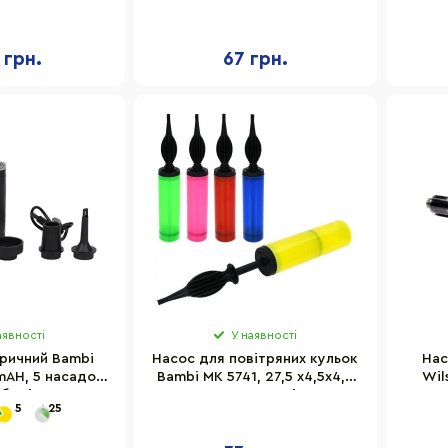
ній
голка для накачування та
голк
гнучкий шланг
 грн.
67 грн.
аявності
У наявності
ричний Bambi
Насос для повітряних кульок
Нас
AH, 5 насадок
Bambi MK 5741, 27,5 х4,5х4,5
Wil
аборі
см, в пакеті
5
25