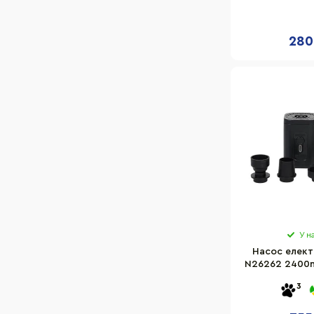
си
280
У н
Насос елект
N26262 2400m
у н
3