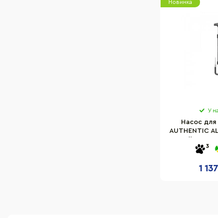
Новинка
У н
Насос для 
AUTHENTIC A
Wilson W
3
1 13