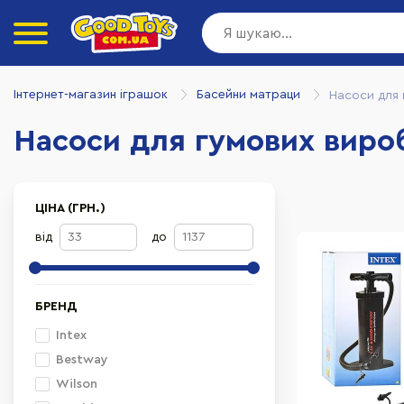
Інтернет-магазин іграшок
Басейни матраци
Насоси для 
Насоси для гумових виро
ЦІНА (ГРН.)
від
до
БРЕНД
Intex
Bestway
Wilson