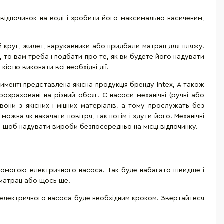
 відпочинок на воді і зробити його максимально насиченим,
й круг, жилет, нарукавники або придбали матрац для пляжу.
то вам треба і подбати про те, як ви будете його надувати
істю виконати всі необхідні дії.
именті представлена якісна продукція бренду
Intex
, А також
озраховані на різний обсяг. Є насоси механічні (ручні або
они з якісних і міцних матеріалів, а тому прослужать без
можна як накачати повітря, так потім і здути його. Механічні
, щоб надувати вироби безпосередньо на місці відпочинку.
помогою електричного насоса. Так буде набагато швидше і
й матрац або щось ще.
я електричного насоса буде необхідним кроком. Звертайтеся