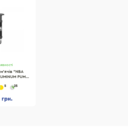
аявності
м'ячів "NBA
LUMINUM PUMP"
TBA4000NBA
5
25
7 грн.