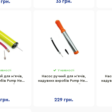
33 грн.
 грн.
аявності
У наявності
й для м'ячів,
Насос ручний для м'ячів,
Нас
обів Pump Newt
надувних виробів Pump Newt
надув
Y жовтий
NE-P-20R червоний
 грн.
229 грн.