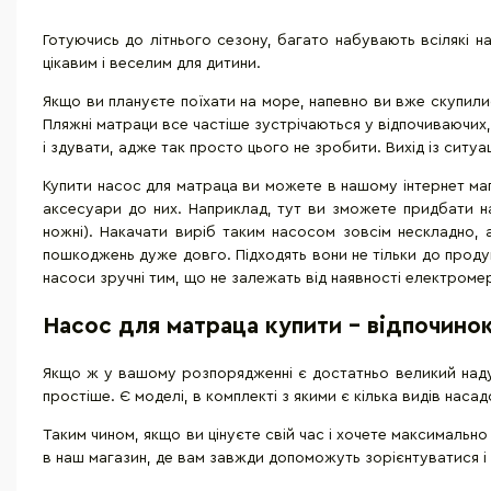
Готуючись до літнього сезону, багато набувають всілякі н
цікавим і веселим для дитини.
Якщо ви плануєте поїхати на море, напевно ви вже скупили
Пляжні матраци все частіше зустрічаються у відпочиваючих
і здувати, адже так просто цього не зробити. Вихід із ситуа
Купити насос для матраца ви можете в нашому інтернет ма
аксесуари до них. Наприклад, тут ви зможете придбати нас
ножні). Накачати виріб таким насосом зовсім нескладно, 
пошкоджень дуже довго. Підходять вони не тільки до продукці
насоси зручні тим, що не залежать від наявності електроме
Насос для матраца купити - відпочино
Якщо ж у вашому розпорядженні є достатньо великий наду
простіше. Є моделі, в комплекті з якими є кілька видів нас
Таким чином, якщо ви цінуєте свій час і хочете максималь
в наш магазин, де вам завжди допоможуть зорієнтуватися і