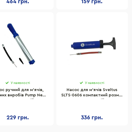
464 грн.
159 грн.
У наявності
У наявності
ос ручний для м'ячів,
Насос для м'ячів Sveltus
них виробів Pump Newt
SLTS-0606 компактний розмір
NE-P-20BL синій
20 см, синій
229 грн.
336 грн.