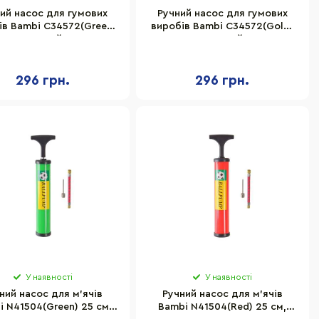
ий насос для гумових
Ручний насос для гумових
ів Bambi С34572(Green)
виробів Bambi С34572(Gold)
зелений
золотий
296 грн.
296 грн.
У наявності
У наявності
ний насос для м'ячів
Ручний насос для м'ячів
i N41504(Green) 25 см,
Bambi N41504(Red) 25 см,