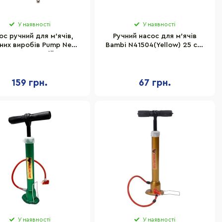
У наявності
У наявності
ос ручний для м'ячів,
Ручний насос для м'ячів
них виробів Pump Newt
Bambi N41504(Yellow) 25 см,
NE-P-18B синій
голка для накачування та
гнучкий шланг
159 грн.
67 грн.
У наявності
У наявності