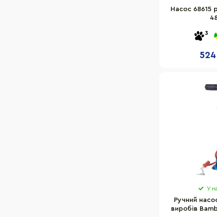
Насос 68615 
4
3
524
У н
Ручний насо
виробів Bamb