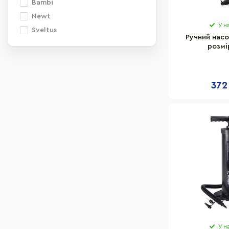
Bambi
Newt
У н
Sveltus
Ручний насо
розмі
372
У н