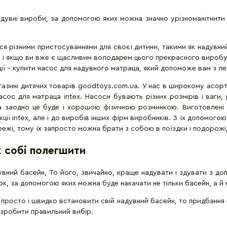
адувні вироби, за допомогою яких можна значно урізноманітнити
ся різними пристосуваннями для своєї дитини, такими як надувни
, і якщо ви вже є щасливим володарем цього прекрасного виробу, 
ції - купити насос для надувного матраца, який допоможе вам з легк
газині дитячих товарів
goodtoys
.
com
.
ua
. У нас в широкому асорт
ос для матраца intex. Насоси бувають різних розмірів і ваги, р
а заодно це буде і хорошою фізичною розминкою. Виготовлені в
ї intex, але і до виробів інших фірм виробників. З їх допомогою 
режі, тому їх запросто можна брати з собою в поїздки і подорожі
к собі полегшити
вний басейн, То його, звичайно, краще надувати і здувати з до
адок, за допомогою яких можна буде накачати не тільки басейн, а 
но просто і швидко встановити свій надувний басейн, то придбанн
 зробити правильний вибір.