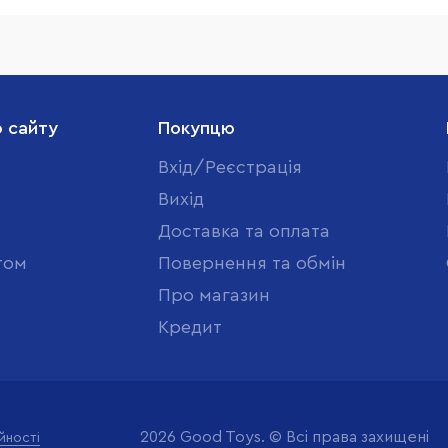
о сайту
Покупцю
Вхід/Реєстрація
Вихід
Доставка та оплата
том
Повернення та обмін
Про магазин
Кредит
2026 Good Toys. © Всі права захищені
йності