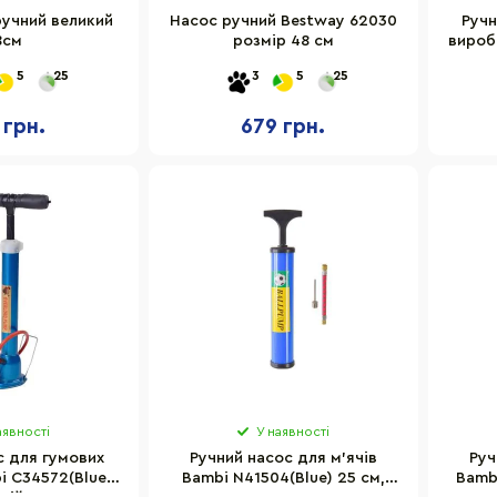
ручний великий
Насос ручний Bestway 62030
Ручн
8см
розмір 48 см
вироб
5
25
3
5
25
 грн.
679 грн.
аявності
У наявності
с для гумових
Ручний насос для м'ячів
Руч
i С34572(Blue)
Bambi N41504(Blue) 25 см,
Bamb