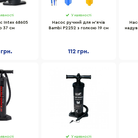
аявності
У наявності
с Intex 68605
Насос ручний для м'ячів
Нас
р 37 см
Bambi P2252 з голкою 19 см
надув
 грн.
112 грн.
аявності
У наявності