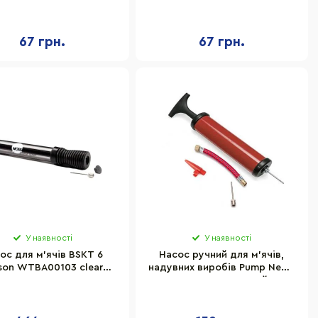
а для накачування та
голка для накачування та
гнучкий шланг
гнучкий шланг
67 грн.
67 грн.
У наявності
У наявності
ос для м'ячів BSKT 6
Насос ручний для м'ячів,
son WTBA00103 clear
надувних виробів Pump Newt
pump
NE-P-18R червоний