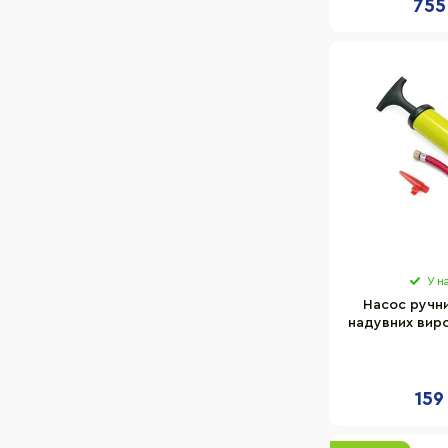
755
У н
Насос ручни
надувних вир
NE-P-18
159