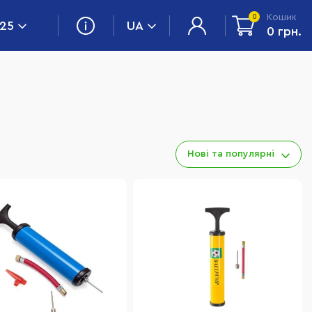
Кошик
0
 25
UA
0 грн.
Нові та популярні