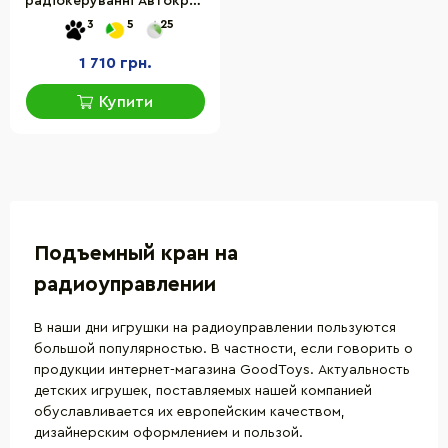
радіокеруванні Автокран
ZIPP Toys PX9301E
3
5
25
1 710 грн.
Купити
Подъемный кран на
радиоуправлении
В наши дни
игрушки на радиоуправлении
пользуются
большой популярностью. В частности, если говорить о
продукции интернет-магазина GoodToys. Актуальность
детских игрушек, поставляемых нашей компанией
обуславливается их европейским качеством,
дизайнерским оформлением и пользой.