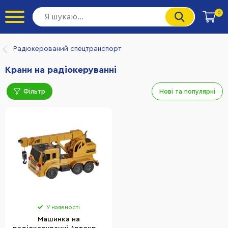
0
Радіокерований спецтранспорт
Крани на радіокеруванні
Фільтр
Нові та популярні
У наявності
Машинка на