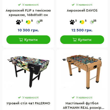
У наявності
У наявності
Аерохокей FLIP з тенісною
Аерохокей DAVOS
кришкою, 168х81х81 см
3
5
25
3
5
25
10 300 грн.
12 500 грн.
Купити
Купити
У наявності
У наявності
Ігровий стіл 4в1 PALERMO
Настільний футбол
ARTMANN REAL розмір