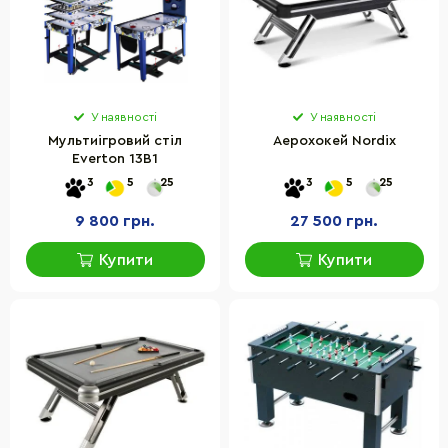
У наявності
У наявності
Мультиігровий стіл
Аерохокей Nordix
Everton 13В1
3
5
25
3
5
25
9 800 грн.
27 500 грн.
Купити
Купити