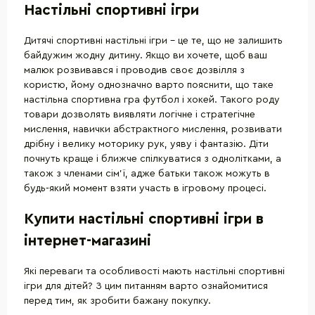
Настільні спортивні ігри
Дитячі спортивні настільні ігри - це те, що не залишить
байдужим жодну дитину. Якщо ви хочете, щоб ваш
малюк розвивався і проводив своє дозвілля з
користю, йому однозначно варто пояснити, що таке
настільна спортивна гра футбол і хокей. Такого роду
товари дозволять виявляти логічне і стратегічне
мислення, навички абстрактного мислення, розвивати
дрібну і велику моторику рук, уяву і фантазію. Діти
почнуть краще і ближче спілкуватися з однолітками, а
також з членами сім'ї, адже батьки також можуть в
будь-який момент взяти участь в ігровому процесі.
Купити настільні спортивні ігри в
інтернет-магазині
Які переваги та особливості мають настільні спортивні
ігри для дітей? З цим питанням варто ознайомитися
перед тим, як зробити бажану покупку.