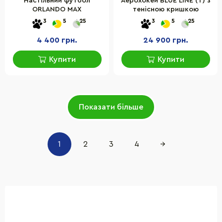
Настільний футбол
Аерохокей BLUE LINE (T) з
ORLANDO MAX
тенісною кришкою
3
5
25
3
5
25
4 400 грн.
24 900 грн.
Купити
Купити
Показати більше
1
2
3
4
→