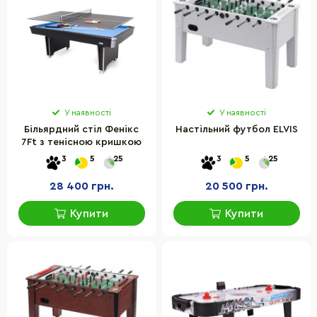
У наявності
У наявності
Більярдний стіл Фенікс
Настільний футбол ELVIS
7Ft з тенісною кришкою
3
5
25
3
5
25
28 400 грн.
20 500 грн.
Купити
Купити