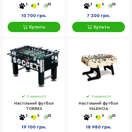
стола 121,5х61х81 см,
3
5
25
3
5
25
матеріал МДФ
10 700 грн.
7 200 грн.
Купити
Купити
У наявності
У наявності
Настільний футбол
Настільний футбол
TORRES
VALENCIA
3
5
25
3
5
25
19 100 грн.
18 980 грн.