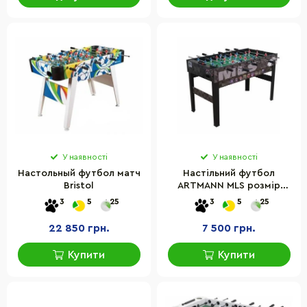
У наявності
У наявності
Настольный футбол матч
Настільний футбол
Bristol
ARTMANN MLS розмір
стола 121х61х79 см,
3
5
25
3
5
25
матеріал МДФ
22 850 грн.
7 500 грн.
Купити
Купити