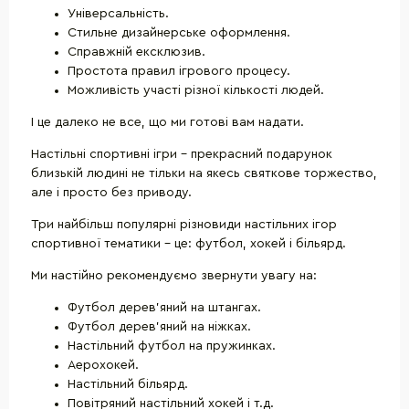
Універсальність.
Стильне дизайнерське оформлення.
Справжній ексклюзив.
Простота правил ігрового процесу.
Можливість участі різної кількості людей.
І це далеко не все, що ми готові вам надати.
Настільні спортивні ігри - прекрасний подарунок
близькій людині не тільки на якесь святкове торжество,
але і просто без приводу.
Три найбільш популярні різновиди настільних ігор
спортивної тематики - це: футбол, хокей і більярд.
Ми настійно рекомендуємо звернути увагу на:
Футбол дерев'яний на штангах.
Футбол дерев'яний на ніжках.
Настільний футбол на пружинках.
Аерохокей.
Настільний більярд.
Повітряний настільний хокей і т.д.