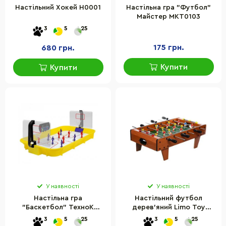
Настільний Хокей H0001
Настільна гра "Футбол"
Майстер MKT0103
3
5
25
175 грн.
680 грн.
Купити
Купити
У наявності
У наявності
Настільна гра
Настільний футбол
"Баскетбол" ТехноК
дерев'яний Limo Toy
0342TXK
2035N на штангах
3
5
25
3
5
25