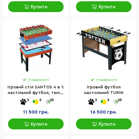
Купити
Купити
У наявності
У наявності
Ігровий стіл SANTOS 4 в 1:
Ігровий футбол
настільний футбол, теніс,
настольний TURIN
більярд, аерохокей,
3
5
25
3
5
25
матеріал МДФ
11 500 грн.
16 500 грн.
Купити
Купити