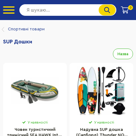
0
Спортивні товари
SUP Дошки
Назва
У наявності
У наявності
Човен туристичний
Надувна SUP дошка
тримісний SEA HAWK Intex
(Сапборд) Thunder NOX