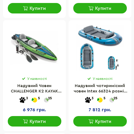
Купити
Купити
У наявності
У наявності
Надувний Човен
Надувний чотиримісний
CHALLENGER K2 KAYAK
човен Intex 66324 розмір
Intex 68306, 351 x 76 x 38
315х165х43 см
3
5
25
3
5
25
см
6 976 грн.
7 812 грн.
Купити
Купити