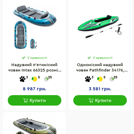
У наявності
У наявності
Надувний п'ятимісний
Одномісний надувний
човен Intex 66325 розмір
човен Pathfinder 34176,
366х168х43 см
274 х 77 х 43 см
3
5
25
3
5
25
8 987 грн.
3 581 грн.
Купити
Купити