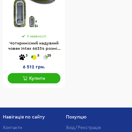
У наявності
Чотиримісний надувний
човен Intex 66334 розмір
351х145х48 см
3
5
25
6 512 грн.
Купити
Навігація по сайту
Покупцю
Контакти
Вхід/Реєстрація