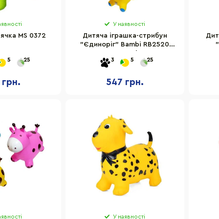
аявності
У наявності
ячка MS 0372
Дитяча іграшка-стрибун
Дит
"Єдиноріг" Bambi RB2520
музика, світло
4160
5
25
3
5
25
 грн.
547 грн.
аявності
У наявності