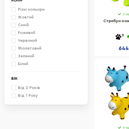
КОЛІР
Різні кольори
У н
Жовтий
Стрибун-кон
Синій
Рожевий
3
Червоний
644
Фіолетовий
Зелений
Білий
ВІК
ВІд 2 Років
Від 1 Року
У н