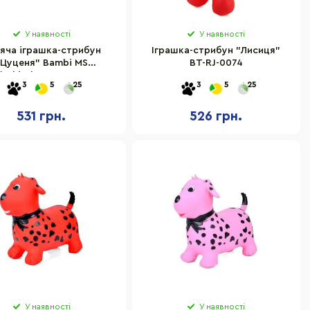
У наявності
У наявності
яча іграшка-стрибун
Іграшка-стрибун "Лисиця"
"Цуценя" Bambi MS
BT-RJ-0074
(White) гума, до 20 кг
3
5
25
3
5
25
531 грн.
526 грн.
У наявності
У наявності