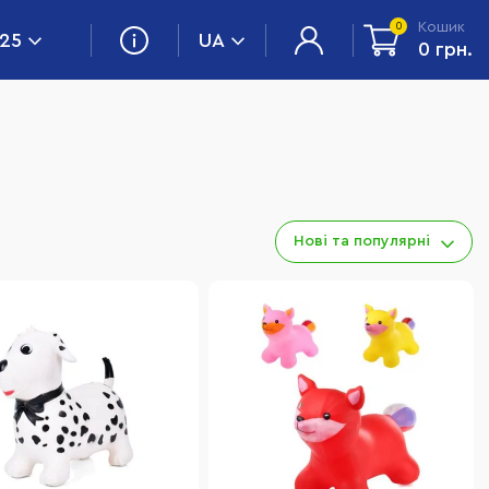
Кошик
0
 25
UA
0 грн.
Нові та популярні