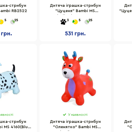
ашка-стрибун
Дитяча іграшка-стрибун
Дит
Bambi RB2522
"Цуценя" Bambi MS
"Цуце
4160(Yellow) гума, до 20 кг
5
25
3
5
25
 грн.
531 грн.
аявності
У наявності
ашка-стрибун
Дитяча іграшка-стрибун
Дит
i MS 4160(Blue)
"Оленятко" Bambi MS
"