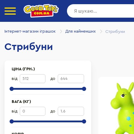
Інтернет-магазин іграшок
Для найменших
Стрибуни
Стрибуни
ЦІНА (ГРН.)
від
до
ВАГА (КГ)
від
до