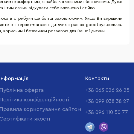
 легким і комфортним, є найбільш якісними і безпечними. Дуже
і тим самим відчувати себе впевнено і стійко.
алюка в стрибуни ще більш захоплюючим. Якщо Ви вирішили
йдете в інтернет-магазині дитячих іграшок goodtoys.com.ua.
м, корисним і безпечним розвагою для Вашої дитини.
Інформація
Контакти
Публічна оферта
+38 063 026 26 25
Політика конфіденційності
+38 099 038 38 27
Правила користування сайтом
+38 096 110 50 77
Cертифікати якості