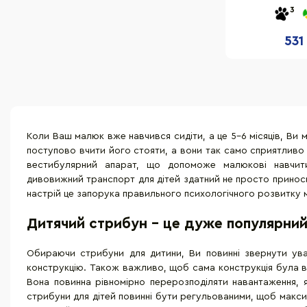
гума, 
3
531
Коли Ваш малюк вже навчився сидіти, а це 5-6 місяців, Ви м
поступово вчити його стояти, а вони так само сприятливо
вестибулярний апарат, що допоможе малюкові навчити
дивовижний транспорт для дітей здатний не просто приноси
настрій це запорука правильного психологічного розвитку
Дитячий стрибун - це дуже популярний
Обираючи стрибуни для дитини, Ви повинні звернути уваг
конструкцію. Також важливо, щоб сама конструкція була виг
Вона повинна рівномірно перерозподіляти навантаження, 
стрибуни для дітей повинні бути регульованими, щоб макси