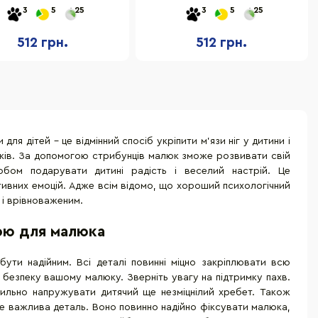
(Green) гума, до 20 кг
3259(Blue) гума, до 20 кг
3
5
25
3
5
25
512 грн.
512 грн.
я дітей - це відмінний спосіб укріпити м'язи ніг у дитини і
юків. За допомогою стрибунців малюк зможе розвивати свій
бом подарувати дитині радість і веселий настрій. Це
тивних емоцій. Адже всім відомо, що хороший психологічний
і врівноваженим.
гою для малюка
ути надійним. Всі деталі повинні міцно закріплювати всю
ь безпеку вашому малюку. Зверніть увагу на підтримку пахв.
сильно напружувати дитячий ще незміцнілий хребет. Також
же важлива деталь. Воно повинно надійно фіксувати малюка,