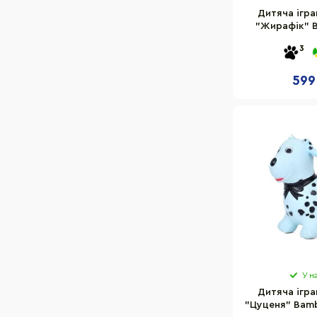
Дитяча ігр
"Жирафік" 
3
599
У н
Дитяча ігр
"Цуценя" Bamb