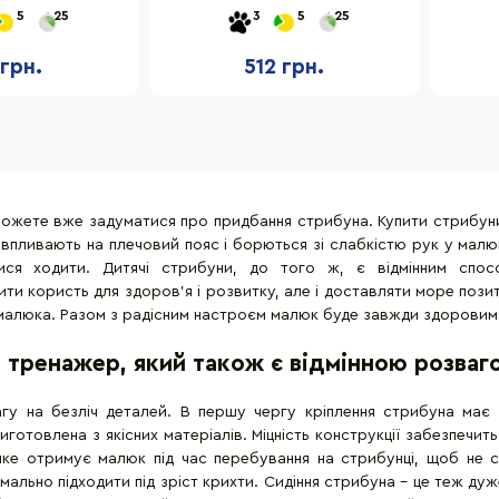
до 20 кг
3259(Red) гума, до 20 кг
3259
5
25
3
5
25
 грн.
512 грн.
ожете вже задуматися про придбання стрибуна. Купити стрибуни дл
 впливають на плечовий пояс і борються зі слабкістю рук у мал
ся ходити. Дитячі стрибуни, до того ж, є відмінним спосо
ти користь для здоров'я і розвитку, але і доставляти море пози
 малюка. Разом з радісним настроєм малюк буде завжди здоровим 
 тренажер, який також є відмінною розва
у на безліч деталей. В першу чергу кріплення стрибуна має б
отовлена з якісних матеріалів. Міцність конструкції забезпечит
яке отримує малюк під час перебування на стрибунці, щоб не 
мально підходити під зріст крихти. Сидіння стрибуна - це теж ду