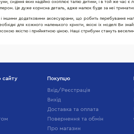
буни, сидіння яких надійно охоплює талію дитини, і в той же час є
ером. Це дуже корисна деталь, адже малюк буде за неї триматися 
в і іншими додатковими аксесуарами, що робить перебування м
обхідні для кожного маленького крихти, якісні їх моделі Ви зна
Високою якістю і прийнятною ціною. Наші стрибуни стануть весели
о сайту
Покупцю
Вхід/Реєстрація
Вихід
Доставка та оплата
том
Повернення та обмін
Про магазин