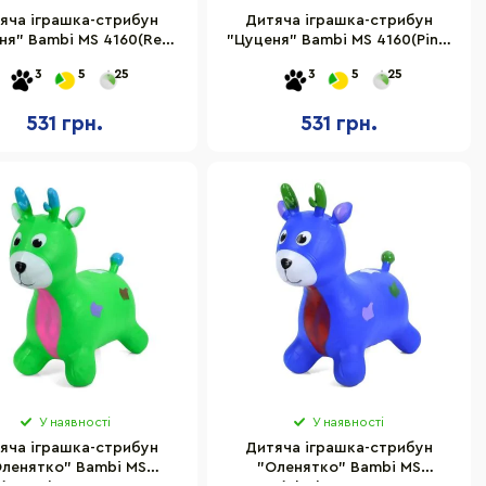
яча іграшка-стрибун
Дитяча іграшка-стрибун
ня" Bambi MS 4160(Red)
"Цуценя" Bambi MS 4160(Pink)
гума, до 20 кг
гума, до 20 кг
3
5
25
3
5
25
531 грн.
531 грн.
У наявності
У наявності
яча іграшка-стрибун
Дитяча іграшка-стрибун
Оленятко" Bambi MS
"Оленятко" Bambi MS