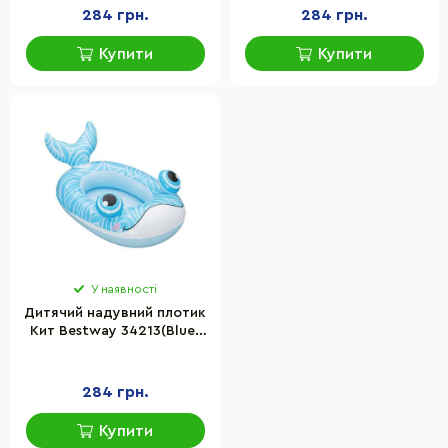
90х58х48,5 см
90х58х48,5 см
284 грн.
284 грн.
Купити
Купити
У наявності
Дитячий надувний плотик
Кит Bestway 34213(Blue)
розмір у надутому
вигляді 94,5х58х35,5 см
284 грн.
Купити