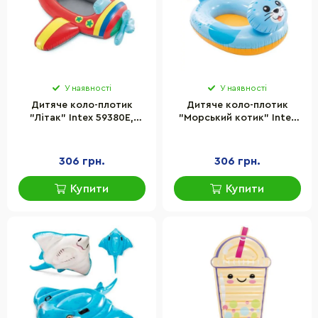
У наявності
У наявності
Дитяче коло-плотик
Дитяче коло-плотик
"Літак" Intex 59380E,
"Морський котик" Intex
розмір 100 х 97 см
59380D, розмір 100 х 97
см
306 грн.
306 грн.
Купити
Купити