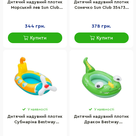
Дитячий надувний плотик
Дитячий надувний плотик
Морський лев Sun Club
Сонечко Sun Club 35473 з
37219, 108х83х63 см, 2
ручками, 95х80 см, 4-8
ручки, навантаження до
років
45 кг
344 грн.
378 грн.
Купити
Купити
У наявності
У наявності
Дитячий надувний плотик
Дитячий надувний плотик
Субмаріна Bestway
Дракон Bestway
34213(Yellow) розмір у
34213(Green) розмір у
надутому вигляді
надутому вигляді