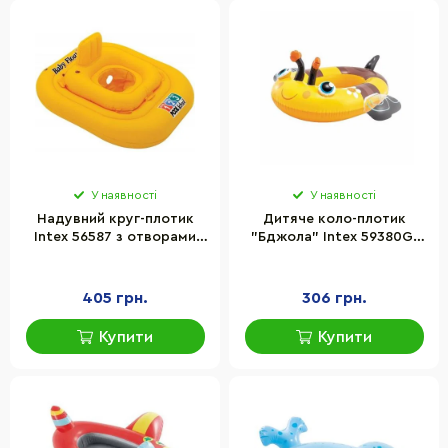
У наявності
У наявності
Надувний круг-плотик
Дитяче коло-плотик
Intex 56587 з отворами
"Бджола" Intex 59380G,
для ніг і спинкою
розмір 100 х 97 см
405 грн.
306 грн.
Купити
Купити