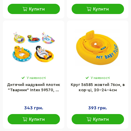
Купити
Купити
У наявності
У наявності
Дитячий надувний плотик
Круг 56585 жовтий 76см, в
"Тварини" Intex 59570, 81
кор-ці, 20-24-4см
x 58 см
343 грн.
393 грн.
Купити
Купити