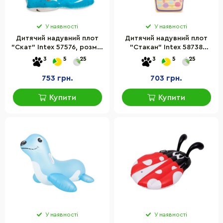
У наявності
У наявності
Дитячий надувний плот
Дитячий надувний плот
"Скат" Intex 57576, розмір
"Стакан" Intex 58738
1,85×1,45 м
розмір 185х107 см
3
5
25
3
5
25
753 грн.
703 грн.
Купити
Купити
У наявності
У наявності