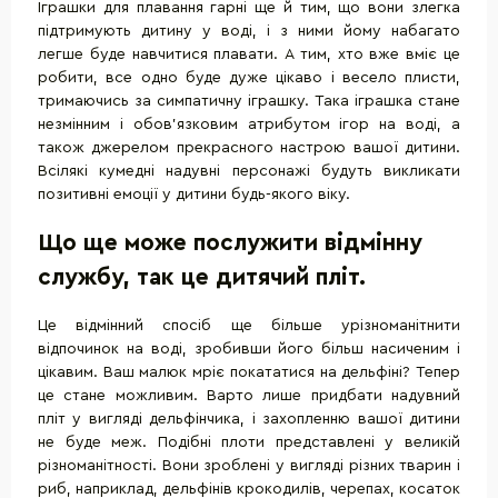
Іграшки для плавання гарні ще й тим, що вони злегка
підтримують дитину у воді, і з ними йому набагато
легше буде навчитися плавати. А тим, хто вже вміє це
робити, все одно буде дуже цікаво і весело плисти,
тримаючись за симпатичну іграшку. Така іграшка стане
незмінним і обов'язковим атрибутом ігор на воді, а
також джерелом прекрасного настрою вашої дитини.
Всілякі кумедні надувні персонажі будуть викликати
позитивні емоції у дитини будь-якого віку.
Що ще може послужити відмінну
службу, так це дитячий пліт.
Це відмінний спосіб ще більше урізноманітнити
відпочинок на воді, зробивши його більш насиченим і
цікавим. Ваш малюк мріє покататися на дельфіні? Тепер
це стане можливим. Варто лише придбати надувний
пліт у вигляді дельфінчика, і захопленню вашої дитини
не буде меж. Подібні плоти представлені у великій
різноманітності. Вони зроблені у вигляді різних тварин і
риб, наприклад, дельфінів крокодилів, черепах, косаток