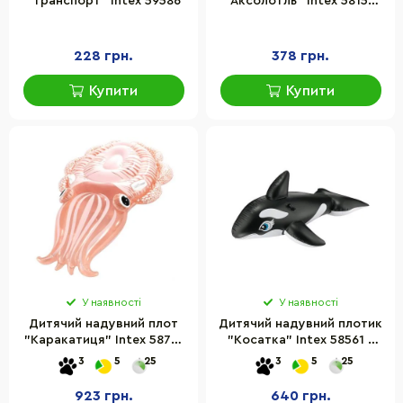
"Транспорт" Intex 59586
"Аксолотль" Intex 58159
розмір 117х107 см
228 грн.
378 грн.
Купити
Купити
У наявності
У наявності
Дитячий надувний плот
Дитячий надувний плотик
"Каракатиця" Intex 58731
"Косатка" Intex 58561 з
розмір 198х132 см
ручками, 188×122 см
3
5
25
3
5
25
923 грн.
640 грн.