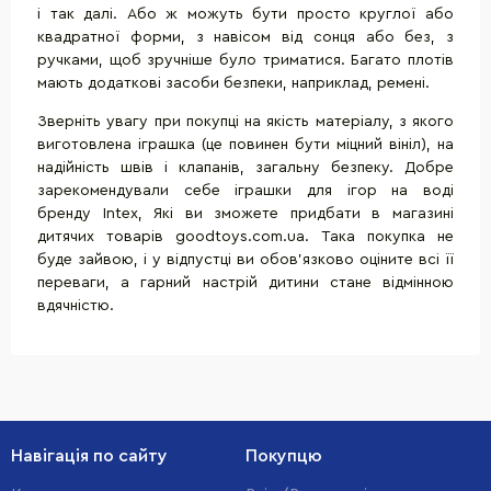
і так далі. Або ж можуть бути просто круглої або
квадратної форми, з навісом від сонця або без, з
ручками, щоб зручніше було триматися. Багато плотів
мають додаткові засоби безпеки, наприклад, ремені.
Зверніть увагу при покупці на якість матеріалу, з якого
виготовлена іграшка (це повинен бути міцний вініл), на
надійність швів і клапанів, загальну безпеку. Добре
зарекомендували себе іграшки для ігор на воді
бренду
Intex
, Які ви зможете придбати в магазині
дитячих товарів
goodtoys
.
com
.
ua
. Така покупка не
буде зайвою, і у відпустці ви обов'язково оціните всі її
переваги, а гарний настрій дитини стане відмінною
вдячністю.
Навігація по сайту
Покупцю