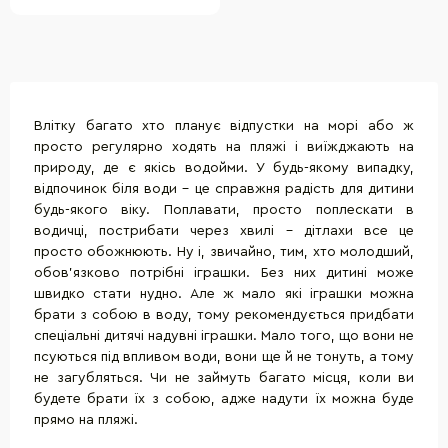
Влітку багато хто планує відпустки на морі або ж
просто регулярно ходять на пляжі і виїжджають на
природу, де є якісь водойми. У будь-якому випадку,
відпочинок біля води - це справжня радість для дитини
будь-якого віку. Поплавати, просто поплескати в
водичці, пострибати через хвилі - дітлахи все це
просто обожнюють. Ну і, звичайно, тим, хто молодший,
обов'язково потрібні іграшки. Без них дитині може
швидко стати нудно. Але ж мало які іграшки можна
брати з собою в воду, тому рекомендується придбати
спеціальні дитячі надувні іграшки. Мало того, що вони не
псуються під впливом води, вони ще й не тонуть, а тому
не загубляться. Чи не займуть багато місця, коли ви
будете брати їх з собою, адже надути їх можна буде
прямо на пляжі.