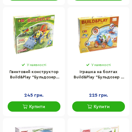
У наявності
У наявності
Гвинтовий конструктор
Іграшка на болтах
Build&Play "Бульдозер"
Build&Play "Бульдозер +
Keedo J-108A, 116
Вертоліт" Keedo J-101B,
елементів
117 елементів
245 грн.
225 грн.
Купити
Купити