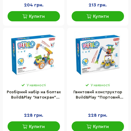
204 грн.
213 грн.
Купити
Купити
У наявності
У наявності
Розбірний набір на болтах
Гвинтовий конструктор
Build&Play "Автокран"
Build&Play "Портовий
HANYE J-7702, 98
кран" HANYE J-7701, 92
елементів
елементи
228 грн.
228 грн.
Купити
Купити