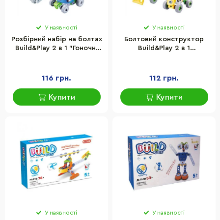
У наявності
У наявності
Розбірний набір на болтах
Болтовий конструктор
Build&Play 2 в 1 "Гоночні
Build&Play 2 в 1
машини" HANYE J-7726, 52
"Будівельники" HANYE J-
елементи
7725, 56 елементів
116 грн.
112 грн.
Купити
Купити
У наявності
У наявності