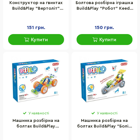
Конструктор на гвинтах
Болтова розбірна іграшка
Build&Play "Вертоліт"
Build&Play "Робот" Keedo
HANYE J-7710, 78
J-7709, 59 елементів
елементів
151 грн.
150 грн.
Купити
Купити
У наявності
У наявності
Машинка розбірна на
Машинка розбірна на
болтах Build&Play
болтах Build&Play "Болід
"Спорткар" HANYE J-7707,
Ф1" HANYE J-7705, 74
57 елементів
елементи