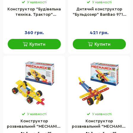
У наявності
У наявності
Конструктор "Будівельна
Дитячий конструктор
техніка. Трактор"
"Бульдозер" BanBao 9711,
Microlab Toys MT8910, 10
19 деталей
деталей
360 грн.
421 грн.
Купити
Купити
У наявності
У наявності
Конструктор
Конструктор
розвивальний "MECHANIX"
розвивальний "MECHANIX"
Авто №2 Zephyr 02002, 81
Літак №2 Zephyr 02005,