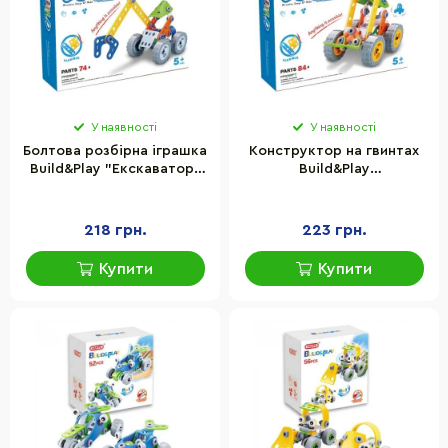
У наявності
У наявності
Болтова розбірна іграшка
Конструктор на гвинтах
Build&Play "Екскаватор"
Build&Play
HANYE J-7704, 74
"Навантажувач" HANYE J-
елементи
7703, 84 елементи
218 грн.
223 грн.
Купити
Купити