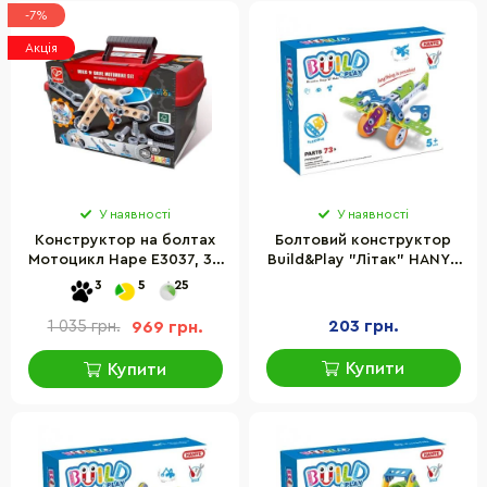
-7%
Акція
У наявності
У наявності
Конструктор на болтах
Болтовий конструктор
Мотоцикл Hape E3037, 34
Build&Play "Літак" HANYE
деталі
J-7706, 73 елементи
3
5
25
203 грн.
1 035 грн.
969 грн.
Купити
Купити