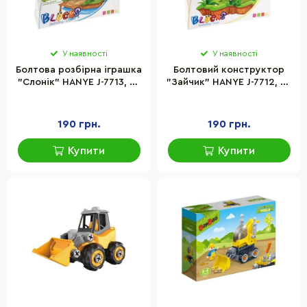
У наявності
У наявності
Болтова розбірна іграшка
Болтовий конструктор
"Слонік" HANYE J-7713, 59
"Зайчик" HANYE J-7712, 63
елементів
елементи
190 грн.
190 грн.
Купити
Купити