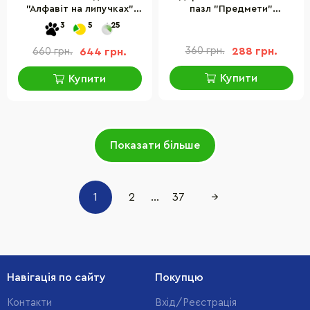
"Алфавіт на липучках"
пазл "Предмети"
PuzzleOK Puz-26919, 66
PuzzleOK Puz-22931, 24
3
5
25
букв
елемента
360 грн.
288 грн.
660 грн.
644 грн.
Купити
Купити
Показати більше
1
2
...
37
→
Навігація по сайту
Покупцю
Контакти
Вхід/Реєстрація