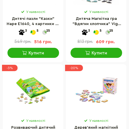
У наявності
У наявності
Дитячі пазли "Казки"
Дитяча Магнітна гра
Hape E1640, 4 картинки та
"Вдягни хлопчика" Viga
57 елементів
Toys 44636 40+ деталей
3
5
25
3
5
25
гардеробу
549 грн.
516 грн.
813 грн.
609 грн.
Купити
Купити
-3%
-20%
У наявності
У наявності
Розвиваючий дитячий
Дерев'яний магнітний