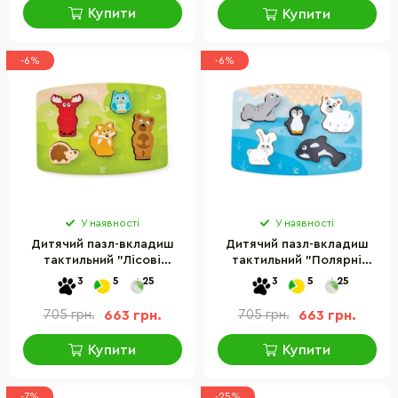
Купити
Купити
-6%
-6%
У наявності
У наявності
Дитячий пазл-вкладиш
Дитячий пазл-вкладиш
тактильний "Лісові
тактильний "Полярні
тварини" Hape E1621, 5
тварини" Hape E1620, 5
3
5
25
3
5
25
тварин
тварин
705 грн.
663 грн.
705 грн.
663 грн.
Купити
Купити
-7%
-25%