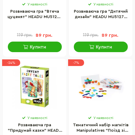
У наявності
У наявності
Розвиваюча гра "Втеча
Розвиваюча гра "Дитячий
цуценят" HEADU MU51296
дизайн" HEADU MU51272
знайди дорогу додому
із фломастером
119 грн.
89 грн.
119 грн.
89 грн.
Купити
Купити
-24%
-7%
У наявності
У наявності
Розвиваюча гра
Тематичний набір магнітів
"Придумай казки" HEADU
Manipulatives "Поїзд зі