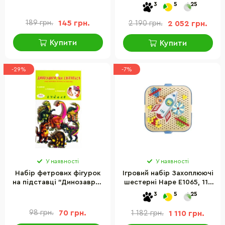
MU27880 від 2 років
звірятами" Guidecraft
3
5
25
G5092
189 грн.
145 грн.
2 190 грн.
2 052 грн.
Купити
Купити
-29%
-7%
У наявності
У наявності
Набір фетрових фігурок
Ігровий набір Захоплюючі
на підставці "Динозаври"
шестерні Hape E1065, 115
Книжковий Хмарочос
деталей
3
5
25
818010
98 грн.
70 грн.
1 182 грн.
1 110 грн.