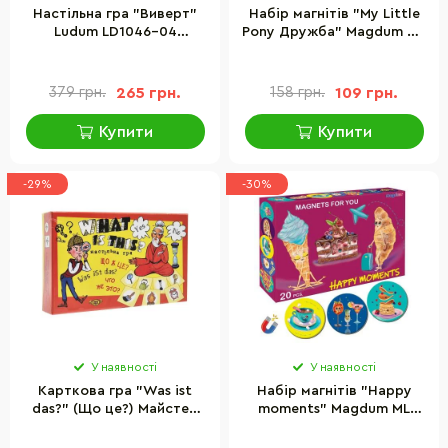
Настільна гра "Виверт"
Набір магнітів "My Little
Ludum LD1046-04
Pony Дружба" Magdum МЕ
російська мова
5031-21
379 грн.
265 грн.
158 грн.
109 грн.
Купити
Купити
-29%
-30%
У наявності
У наявності
Карткова гра "Was ist
Набір магнітів "Happy
das?" (Що це?) Майстер
moments" Magdum ML
(МКЕ0508) MKE0508
4031-53 EN