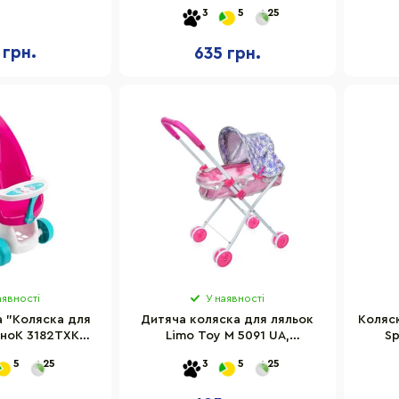
бірюзовий
3
5
25
 грн.
635 грн.
аявності
У наявності
а "Коляска для
Дитяча коляска для ляльок
Коляск
хноК 3182TXK
Limo Toy M 5091 UA,
Sp
ручки 50 см
прогулянкова, складна
5
25
3
5
25