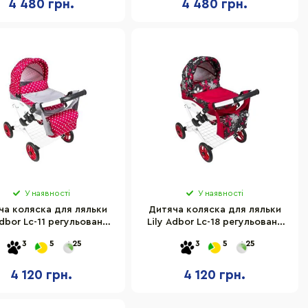
4 480 грн.
4 480 грн.
У наявності
У наявності
ча коляска для ляльки
Дитяча коляска для ляльки
Adbor Lc-11 регульована
Lily Adbor Lc-18 регульована
ручка
ручка
3
5
25
3
5
25
4 120 грн.
4 120 грн.