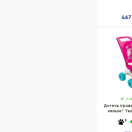
467
У н
Дитяча ігров
ляльок" Те
висота до 
3