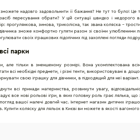
 зможете надовго задовольнити її бажання? Не тут то було! Це 
асіб пересування обрати? У цій ситуації швидко і недорого в
р: прогулянкова, зимова, триколісна, так звана коляска - трост
дівчинка зможе комфортно гуляти разом зі своїми улюбленими лял
гулювати своїх іграшкових підопічних під захоплені погляди подр
всі парки
, але тільки в зменшеному розмірі. Вона укомплектована всім
ати всі необхідні предмети, і різні тенти, використовувані в дощ
рмувати свою іграшку для дівчинки, в підходящий для неї варіант.
чути всі принади материнства, розвинути увагу, відповідальніс
адує все нові рольові ігри, в яких головну роль грає лялька, що 
погляд вашої малечі довгий час. Інтернет магазин дитячих іграшо
ів. Купити коляску для ляльок в Києві ви можете в якості вагомог