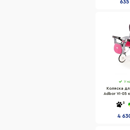
635
У н
Коляска для
Adbor VI-05 
3
4 63