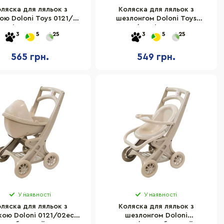
ляска для ляльок з
Коляска для ляльок з
ою Doloni Toys 0121/04
шезлонгом Doloni Toys
Сіро-рожева
0122/04 Сіро-рожева
3
5
25
3
5
25
565 грн.
549 грн.
У наявності
У наявності
ляска для ляльок з
Коляска для ляльок з
кою Doloni 0121/02eco
шезлонгом Doloni