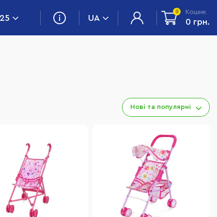
Кошик
0
 25
UA
0 грн.
Нові та популярні