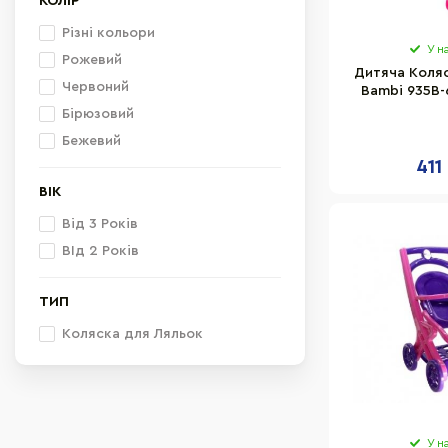
КОЛІР
Різні кольори
У н
Рожевий
Дитяча Коляс
Червоний
Bambi 935B-
27×38
Бірюзовий
Бежевий
411
ВІК
Від 3 Років
ВІд 2 Років
ТИП
Коляска для Ляльок
У н