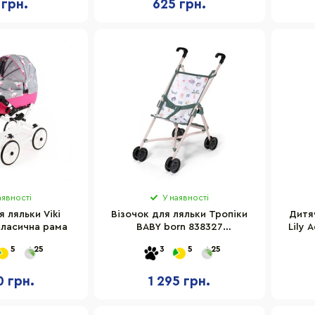
 грн.
625 грн.
аявності
У наявності
 ляльки Viki
Візочок для ляльки Тропіки
Дитя
класична рама
BABY born 838327
Lily 
прогулянкова, складна
5
25
3
5
25
0 грн.
1 295 грн.