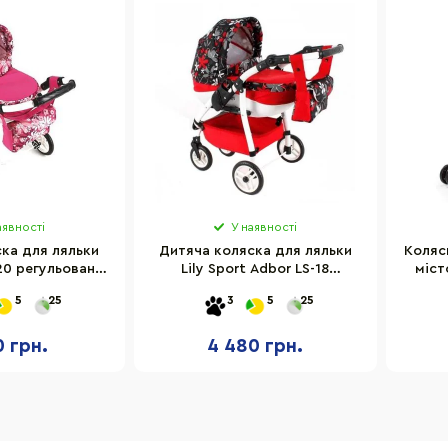
аявності
У наявності
ка для ляльки
Дитяча коляска для ляльки
Коляс
-20 регульована
Lily Sport Adbor LS-18
міст
чка
регульована ручка
пр
5
25
3
5
25
0 грн.
4 480 грн.