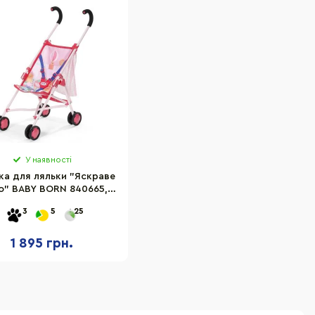
У наявності
ка для ляльки "Яскраве
о" BABY BORN 840665,
огулянкова, складна
3
5
25
1 895 грн.