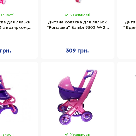
аявності
У наявності
ка для ляльки
Дитяча коляска для ляльок
Дитя
6 з козирком,
"Ромашка" Bambi 9302 W-24
"Єдин
×44 см
прогулянкова, складна
пр
 грн.
309 грн.
аявності
У наявності