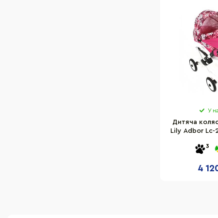
У н
Дитяча коляс
Lily Adbor Lc
ру
3
4 12