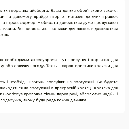
тільки вершина айсберга. Ваша донька обов'язково захоче,
ам на допомогу прийде інтернет магазин дитячих іграшок
ина і трансформер, - обирати доведеться дуже продумано і
ьками. Всі представлені коляски для ляльок відрізняються
ужок.
а необхідними аксесуарами, тут присутня і корзинка для
ову або сонячну погоду. Технічні характеристики коляски для
ть і необхідні навички поведінки на прогулянці. Ви будете
знаходяться на прогулянці в прекрасній колясці. Коляска для
к Goodtoys пропонує тільки перевірені, абсолютно надійні і
о подарунка, якому буде рада кожна дівчинка.