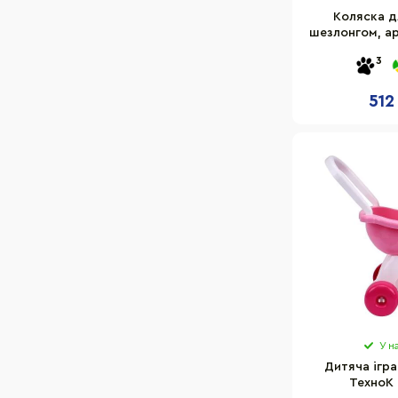
Коляска д
шезлонгом, а
3
512
У н
Дитяча ігр
ТехноК