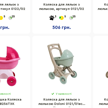
ля ляльок з
Коляска для ляльок з
Ко
ртикул 0122/02
люлькою, артикул 0121/02
люльк
5
25
3
5
25
 грн.
506 грн.
аявності
У наявності
ашка Коляска
Коляска для ляльок з
Ко
 8256TXK
люлькою Doloni 0121/01eco
люль