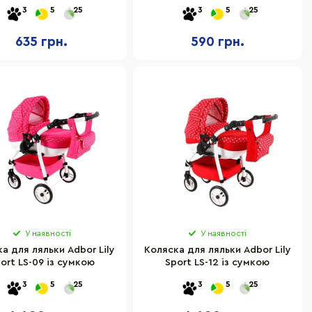
бежевий
0122/02eco бежевий
3
5
25
3
5
25
635 грн.
590 грн.
У наявності
У наявності
а для ляльки Adbor Lily
Коляска для ляльки Adbor Lily
ort LS-09 із сумкою
Sport LS-12 із сумкою
3
5
25
3
5
25