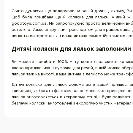
Свято думаючи, що подарувавши вашій дівчинці ляльку, Ви
щоб була придбана ще й коляска для ляльки. А який ж з
goodtoys.com.ua. Ми запропонуємо просто величезний вибі
ретельно. Адже зі зручним транспортом для іграшок ваша 
легкістю використання, і ваша дитина самостійно зможе про
Дитячі коляски для ляльок заполонили 
Ви можете придбати 100% - ту копію справжньої коляски
«новонароджених», і сумочка для речей, в якій можна зберіг
ляльок теж на висоті, ваша дитина з легкістю може трансфо
Дитячі коляски для ляльок допомагають вашій принцесі від
здивовані, як багата фантазія вашої маленької принцеси виг
ляльок виготовляється в яскравому стилі, і буде радувати 
безпечні коляски, виготовлені з екологічно чистих матеріал