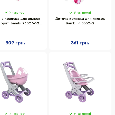
У наявності
У наявності
ча коляска для ляльок
Дитяча коляска для ляльок
оріг" Bambi 9302 W-26
Bambi M 0352-2
огулянкова, складна
прогулянкова, складна
309 грн.
361 грн.
У наявності
У наявності