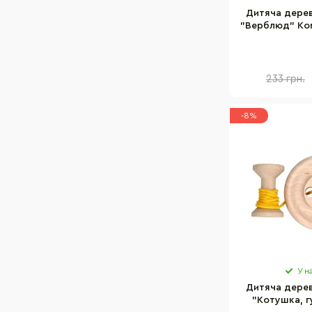
Дитяча дерев
"Верблюд" Kom
233 грн.
-8%
У н
Дитяча дерев
"Котушка, г