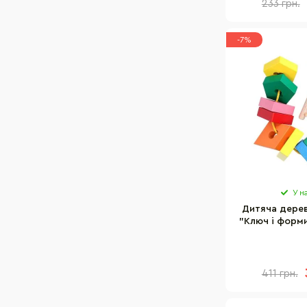
233 грн.
-7%
У н
Дитяча дерев
"Ключ і форм
К 
411 грн.