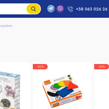
+38 063 026 26
шнурівки
-25%
-25%