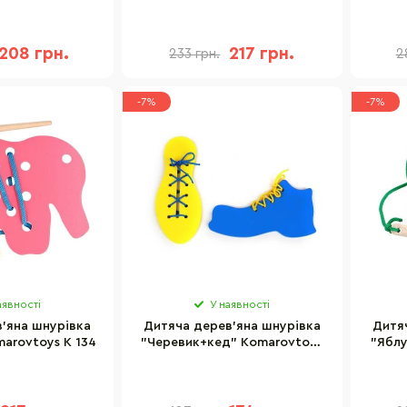
oys К 150
208 грн.
217 грн.
233 грн.
2
-7%
-7%
аявності
У наявності
'яна шнурівка
Дитяча дерев'яна шнурівка
Дитя
arovtoys К 134
"Черевик+кед" Komarovtoys
"Яблу
К125