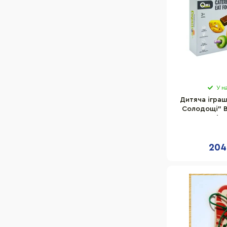
У н
Дитяча іграш
Солодощі" B
продуктів, 
ка
204