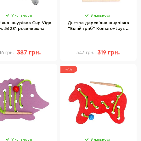
У наявності
У наявності
'яна шнурівка Сир Viga
Дитяча дерев'яна шнурівка
ys 56281 розвиваюча
"Білий гриб" Komarovtoys К
149
387 грн.
319 грн.
16 грн.
343 грн.
-7%
У наявності
У наявності