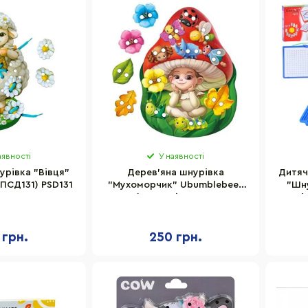
аявності
У наявності
урівка "Вівця"
Дерев'яна шнурівка
Дитяч
ПСД131) PSD131
"Мухоморчик" Ubumblebees
"Шн
(ПСД132) PSD132
Bambi
голк
 грн.
250 грн.