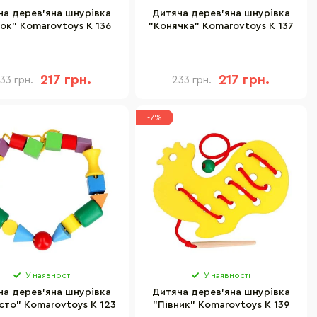
ча дерев'яна шнурівка
Дитяча дерев'яна шнурівка
чок" Komarovtoys К 136
"Конячка" Komarovtoys К 137
217 грн.
217 грн.
33 грн.
233 грн.
-7%
У наявності
У наявності
ча дерев'яна шнурівка
Дитяча дерев'яна шнурівка
сто" Komarovtoys К 123
"Півник" Komarovtoys К 139