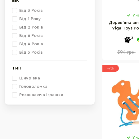
ВІК
Від 3 Років
У н
Від 1 Року
Дерев'яна шн
ВІд 2 Років
Viga Toys Po
зобр
Від 6 Років
3
Від 4 Років
594 грн.
Від 5 Років
ТИП
-7%
Шнурівка
Головоломка
Розвиваюча Іграшка
У н