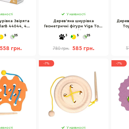
аявності
У наявності
урівка Звірята
Дерев'яна шнурівка
Дерев
larB 44044, 4
Геометричні фігури Viga Toys
To
аження
50538, 8 фігур
5
25
3
5
25
558 грн.
585 грн.
5
780 грн.
-7%
-7%
аявності
У наявності