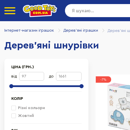
Інтернет-магазин іграшок
Дерев'яні іграшки
Дерев'яні 
Дерев'яні шнурівки
ЦІНА (ГРН.)
від
до
-7%
КОЛІР
Різні кольори
Жовтий