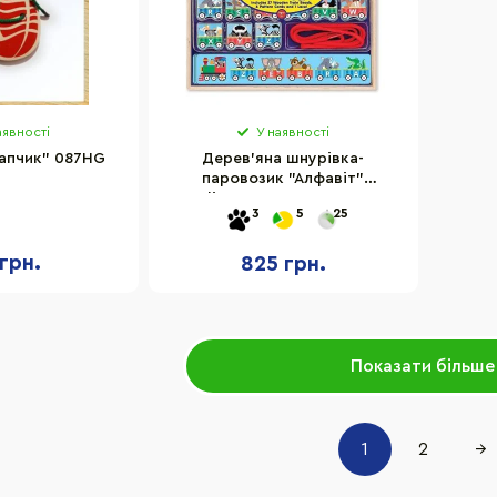
аявності
У наявності
апчик" 087HG
Дерев'яна шнурівка-
паровозик "Алфавіт"
Melissa&Doug MD9497, 27
3
5
25
елементів
 грн.
825 грн.
Показати більше
1
2
→