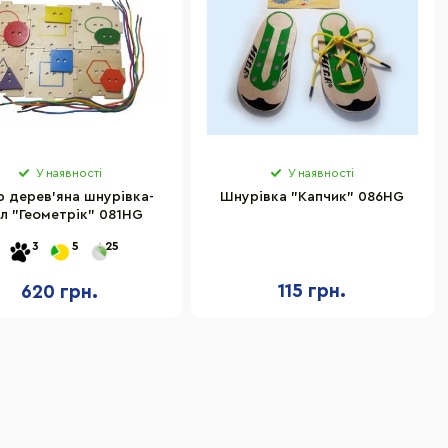
У наявності
У наявності
р дерев'яна шнурівка-
Шнурівка "Капчик" 086HG
л "Геометрік" 081HG
3
5
25
115 грн.
620 грн.