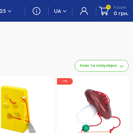
Кошик
0
 25
UA
0 грн.
Нові та популярні
-7%