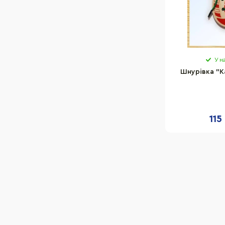
У н
Шнурівка "К
115