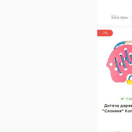
Komarovt
224 грн.
-7%
У н
Дитяча дерев
"Слоненя" Kom