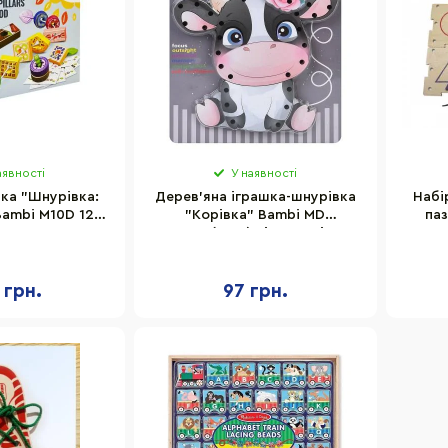
аявності
У наявності
ка "Шнурівка:
Дерев'яна іграшка-шнурівка
Набі
ambi M10D 12
"Корівка" Bambi MD
паз
2 мотузки, 6
0769(Cow) від 3 років
рток
 грн.
97 грн.