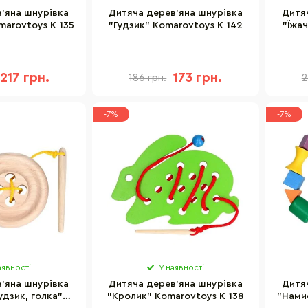
'яна шнурівка
Дитяча дерев'яна шнурівка
Дитя
arovtoys К 135
"Гудзик" Komarovtoys К 142
"Їжа
217 грн.
173 грн.
186 грн.
2
-7%
-7%
аявності
У наявності
'яна шнурівка
Дитяча дерев'яна шнурівка
Дитя
удзик, голка"
"Кролик" Komarovtoys К 138
"Нами