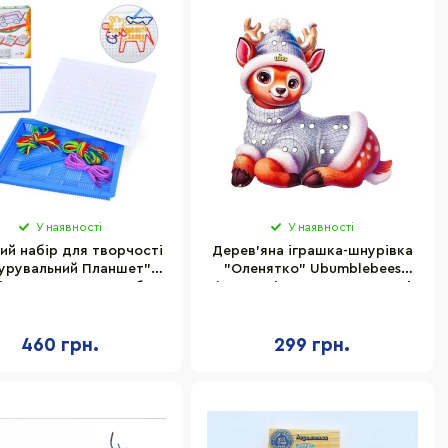
У наявності
У наявності
ий набір для творчості
Дерев'яна іграшка-шнурівка
урувальний Планшет"
"Оленятко" Ubumblebees
 QL-017-7 вишивка без
(ПСД278) PSD278, 24 деталі
и, шнурки, інструкція
20 завдань
460 грн.
299 грн.