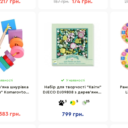
217 грн.
174 грн.
187 грн.
2
аявності
У наявності
'яна шнурівка
Набір для творчості "Квіти"
Рам
и" Komarovtoys
DJECO DJ09808 з дерев'яними
L
146
намистинами
3
5
25
383 грн.
799 грн.