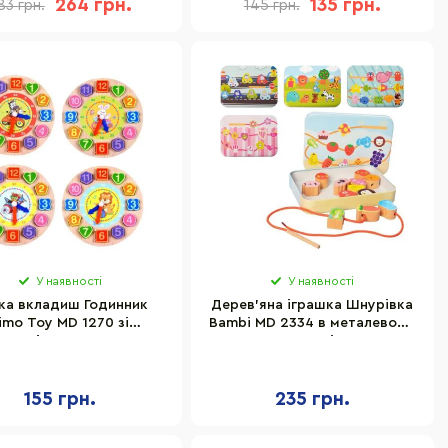
264 грн.
135 грн.
83 грн.
145 грн.
У наявності
У наявності
ка вкладиш Годинник
Дерев'яна іграшка Шнурівка
imo Toy MD 1270 зі
Bambi MD 2334 в металевому
шнурівкою, 18 см
пеналі
155 грн.
235 грн.