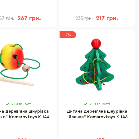
267 грн.
217 грн.
87 грн.
233 грн.
-7%
У наявності
У наявності
ча дерев'яна шнурівка
Дитяча дерев'яна шнурівка
ко" Komarovtoys К 144
"Ялинка" Komarovtoys К 148