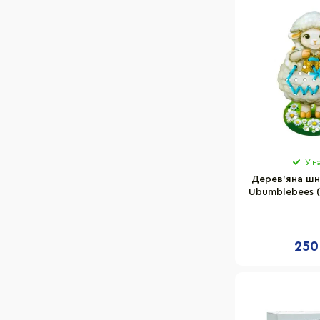
У н
Дерев'яна шн
Ubumblebees (
250