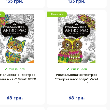
135 грн.
135 грн.
а
Новинка
У наявності
У наявності
мальовка-антистрес
Розмальовка-антистрес
ива мить" Vivat 827951,
"Творча насолода" Vivat
32 сторінки
827968, 32 сторінки
68 грн.
68 грн.