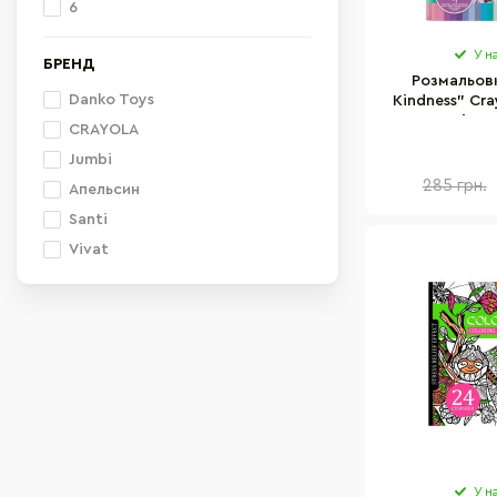
6
У н
БРЕНД
Розмальовк
Danko Toys
Kindness" Cr
48 сторінок 
CRAYOLA
нал
Jumbi
285 грн.
Апельсин
Santi
Vivat
У н