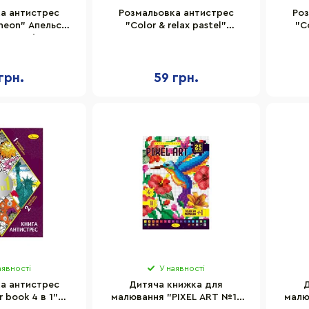
а антистрес
Розмальовка антистрес
Ро
 neon" Апельсин
"Color & relax pastel"
"C
24 сторінки
Апельсин РМ-67-2, 24
А
сторінки
грн.
59 грн.
аявності
У наявності
а антистрес
Дитяча книжка для
Д
r book 4 в 1"
малювання "PIXEL ART №1"
малю