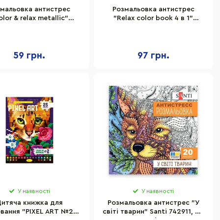
змальовка антистрес
Розмальовка антистрес
olor & relax metallic"
"Relax color book 4 в 1"
пельсин РМ-67-3, 24
Апельсин РМ-80-01, 32
сторінки
сторінки
59 грн.
97 грн.
У наявності
У наявності
итяча книжка для
Розмальовка антистрес "У
вання "PIXEL ART №2"
світі тварин" Santi 742911, 20