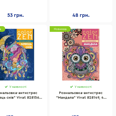
Апельсин РМ-85-2
сторінок
53 грн.
48 грн.
а
Новинка
У наявності
У наявності
мальовка-антистрес
Розмальовка-антистрес
ць снів" Vivat 828156,
"Мандала" Vivat 828149, 48
48 розмальовок
розмальовок