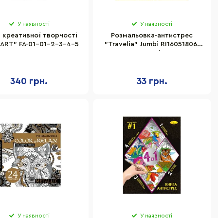
У наявності
У наявності
 креативної творчості
Розмальовка-антистрес
d ART" FA-01-01-2-3-4-5
"Travelia" Jumbi RI16051806,
24 сторінки
340 грн.
33 грн.
У наявності
У наявності