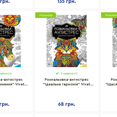
 грн.
135 грн.
Новинка
Новинк
аявності
У наявності
а-антистрес
Розмальовка-антистрес
Роз
хнення" Vivat
"Ідеальна гармонія" Vivat
"Щасл
2 сторінки
827944, 32 сторінки
грн.
68 грн.