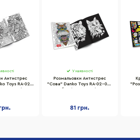
аявності
У наявності
и Антистрес
Розмальовки Антистрес
К
ko Toys RA-02-
"Сова" Danko Toys RA-02-01U
"Ро
ломастерів
без фломастерів
Dan
грн.
81 грн.