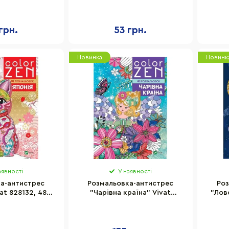
М-80-04, 32
Апельсин РМ-85-1
рінки
грн.
53 грн.
Новинка
Новинк
аявності
У наявності
а-антистрес
Розмальовка-антистрес
Роз
at 828132, 48
"Чарівна країна" Vivat
"Лове
льовок
828163, 48 розмальовок