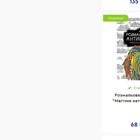
135
Новинка
У н
Розмальовк
"Магічне нат
827937, 3
68 