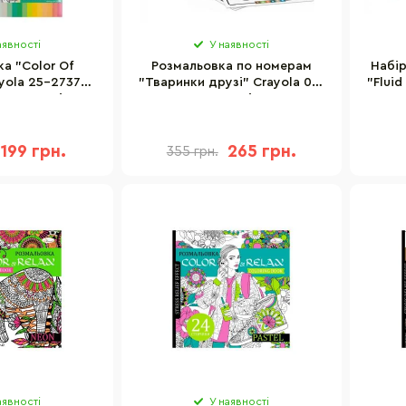
аявності
У наявності
а "Color Of
Розмальовка по номерам
Набір
ayola 25-2737G
"Тваринки друзі" Crayola 04-
"Flui
та 1 сторінка
7321G 16 сторінок та 6
іпок
фломастерів
199 грн.
265 грн.
355 грн.
аявності
У наявності