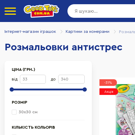
Інтернет-магазин іграшок
Картини за номерами
Розмал
Розмальовки антистрес
ЦІНА (ГРН.)
від
до
-31%
Акція
РОЗМІР
30х30 см
КІЛЬКІСТЬ КОЛЬОРІВ