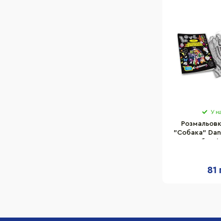
У н
Розмальовк
"Собака" Dan
02U без ф
81 