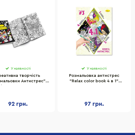
У наявності
У наявності
реативна творчість
Розмальовка антистрес
змальовки Антистрес"
"Relax color book 4 в 1"
ko Toys RA-01-02U з
Апельсин РМ-80-03, 32
фломастерами
сторінки
92 грн.
97 грн.