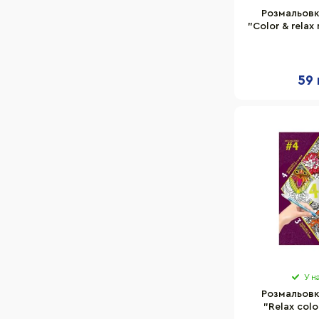
Розмальовк
"Color & relax
РМ-67-1, 
59 
У н
Розмальовк
"Relax colo