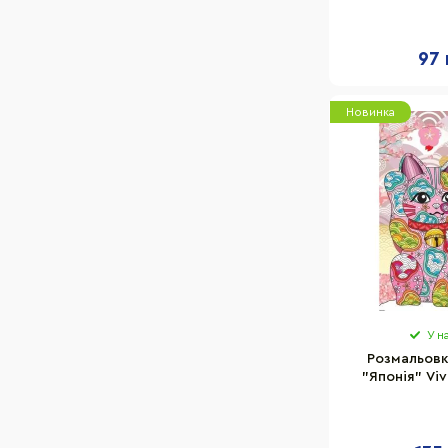
Апельсин Р
сто
97 
Новинка
У н
Розмальовк
"Японія" Viv
розма