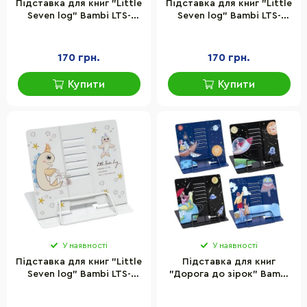
Підставка для книг "Little
Підставка для книг "Little
Seven log" Bambi LTS-
Seven log" Bambi LTS-
8183(Blue) металева
8183(Pink) металева
170 грн.
170 грн.
Купити
Купити
У наявності
У наявності
Підставка для книг "Little
Підставка для книг
Seven log" Bambi LTS-
"Дорога до зірок" Bambi
8183(Turquoise) металева
LTS-8176 металева