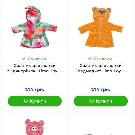
У наявності
У наявності
Халатик для ляльки
Халатик для ляльки
"Єдиноріжок" Limo Toy M
"Ведмедик" Limo Toy M
6049 UA(Multicolor) для
6049 UA(Orange) для
ляльки 43-46 см
ляльки 43-46 см
214 грн.
214 грн.
Купити
Купити