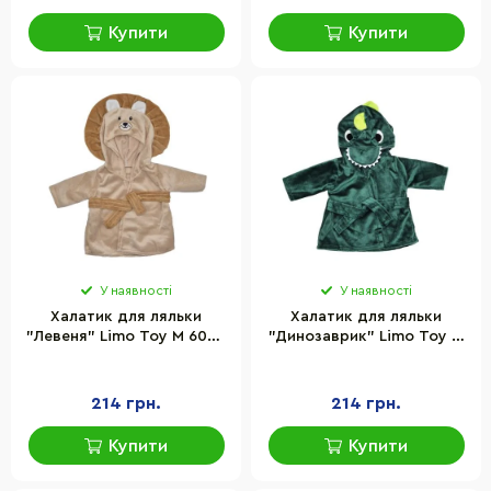
Купити
Купити
У наявності
У наявності
Халатик для ляльки
Халатик для ляльки
"Левеня" Limo Toy M 6049
"Динозаврик" Limo Toy M
UA(Brown) для ляльки 43-
6049 UA(Green) для
46 см
ляльки 43-46 см
214 грн.
214 грн.
Купити
Купити