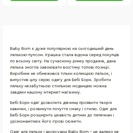
Baby Born є дуже популярною на сьогоднішній день
лялькою-пупсом. Іграшка стала відома серед покупців
по всьому світу. На сучасному ринку продажів, дана
лялька змогла завоювати воістину топові позиції.
Виробник не обмежився тільки колекцією ляльок, і
випустив цілу серію одягу для Бебі Борн. Зробити
ляльку незабутньою стильною модницею можна
завдяки нашому інтернет-магазину.
Бебі Борн одяг дозволить дівчинці проявити творчі
навички, і розвинути почуття смаку і стилю. Одяг для
Бебі Борн розширить цікавість дитини до лялечкам і
урізноманітнює його ігрові сюжети.
Одяг для ляльок і аксесуари Baby Born - це далеко не