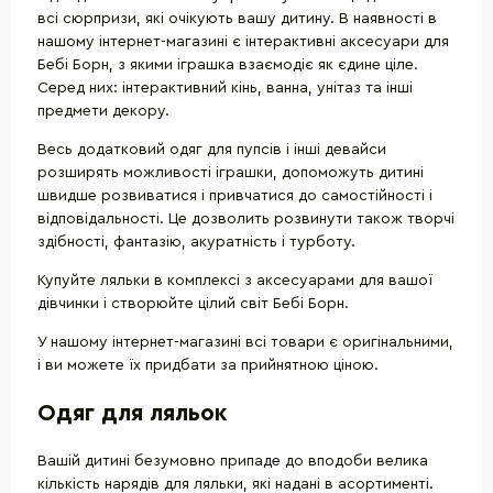
всі сюрпризи, які очікують вашу дитину. В наявності в
нашому інтернет-магазині є інтерактивні аксесуари для
Бебі Борн, з якими іграшка взаємодіє як єдине ціле.
Серед них: інтерактивний кінь, ванна, унітаз та інші
предмети декору.
Весь додатковий одяг для пупсів і інші девайси
розширять можливості іграшки, допоможуть дитині
швидше розвиватися і привчатися до самостійності і
відповідальності. Це дозволить розвинути також творчі
здібності, фантазію, акуратність і турботу.
Купуйте ляльки в комплексі з аксесуарами для вашої
дівчинки і створюйте цілий світ Бебі Борн.
У нашому інтернет-магазині всі товари є оригінальними,
і ви можете їх придбати за прийнятною ціною.
Одяг для ляльок
Вашій дитині безумовно припаде до вподоби велика
кількість нарядів для ляльки, які надані в асортименті.