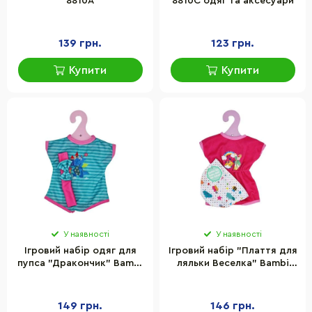
8810A
8810C одяг та аксесуари
139 грн.
123 грн.
Купити
Купити
У наявності
У наявності
Ігровий набір одяг для
Ігровий набір "Плаття для
пупса "Дракончик" Bambi
ляльки Веселка" Bambi
YLC240E з пов'язкою на
YLC235P з шапочкою
голову
149 грн.
146 грн.