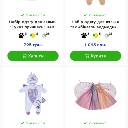
У наявності
У наявності
Набір одягу для ляльки
Набір одягу для ляльки
"Сукня принцеси" BABY
"Комбінезон ведмедика"
born 710296, 43 см
BABY born 836088, 43 см
3
5
25
3
5
25
795 грн.
1 095 грн.
Купити
Купити
У наявності
У наявності