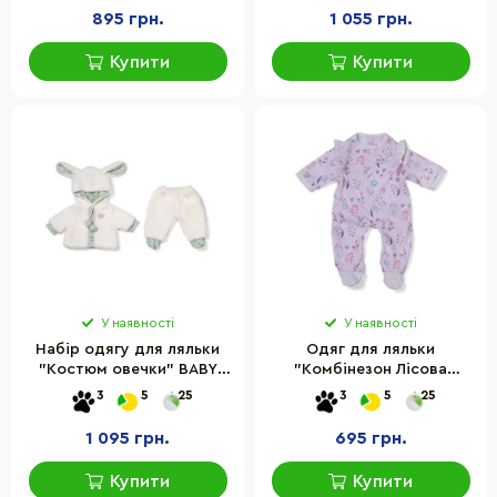
895 грн.
1 055 грн.
Купити
Купити
У наявності
У наявності
Набір одягу для ляльки
Одяг для ляльки
"Костюм овечки" BABY
"Комбінезон Лісова
BORN 840139 розмір 43 см
казка" BABY BORN 840115
3
5
25
3
5
25
розмір 43 см
1 095 грн.
695 грн.
Купити
Купити