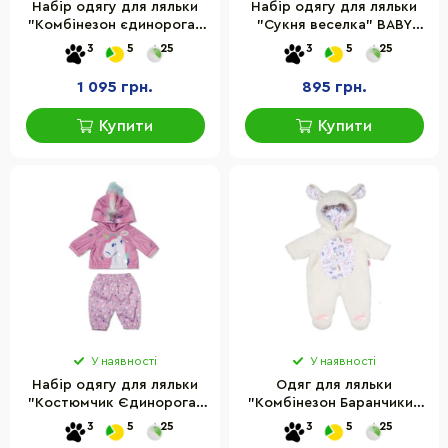
Набір одягу для ляльки
Набір одягу для ляльки
"Комбінезон єдинорога"
"Сукня веселка" BABY
BABY born 838266, 43 см
born 836132, 43 см
3
5
25
3
5
25
1 095 грн.
895 грн.
Купити
Купити
У наявності
У наявності
Набір одягу для ляльки
Одяг для ляльки
"Костюмчик Єдинорога"
"Комбінезон Баранчики"
BABY born 839409 розмір
BABY born 838853 розмір
3
5
25
3
5
25
43 см
43 см