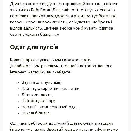
Дівчинка зможе відчути материнський інстинкт, граючи
з лялькою Бебі Борн. Дані здібності стануть основою
корисних навичок для дорослого життя: турбота про
когось, хороша посидючість, опікунство, доброта і
відповідальність. Дитина зможе комбінувати одяг за
своїм смаком і бажанням.
Одяг для пупсів
Кожен наряд є унікальним і вражає своїм
дизайнерським рішенням. В онлайн-каталозі нашого
інтернет-магазину ви знайдете:
Взуття для пупсиків;
Плаття, шкарпетки і колготки
Літні комплекти;
Набори для ігор;
Верхній і демисезонний одяг;
Нижня білизна.
Одяг для Бебі Борн доступний для покупки в нашому
інтернет-магазині. Звертайтеся до нас, ми сформуємо