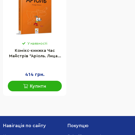
У наявності
Комікс-книжка Час
Майстрів "Аріоль. Лицар
Лошак" 153586 укр.
414 грн.
Купити
Навігація по сайту
Покупцю