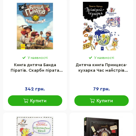
У наявності
У наявності
Книга дитяча Банда
Дитяча книга Принцеса-
Піратів. Скарби пірата
кухарка Час майстрів
Моргана Ранок 797010
152343
українська
342 грн.
79 грн.
Купити
Купити