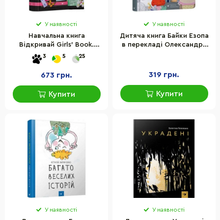
У наявності
У наявності
Навчальна книга
Дитяча книга Байки Езопа
Відкривай Girls’ Book.
в перекладі Олександра
Ідеї, які варто втілити в
Виженка Час майстрів
3
5
25
життя! Час майстрів
152923
152855
319 грн.
673 грн.
Купити
Купити
У наявності
У наявності