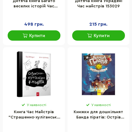
Дитяча книга Багато
Дитяча книга Украдені
веселих історій Час
Час майстрів 153029
майстрів 153111
498 грн.
215 грн.
Купити
Купити
У наявності
У наявності
Книга Час Майстрів
Книжки для дошкільнят
"Страшенно-хуліганська
Банда піратів: Острів
книжка" 150110 укр.
Дракона Ранок 797003