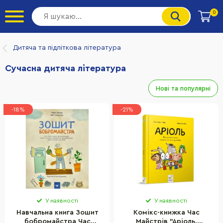
0
Дитяча та підліткова література
Сучасна дитяча література
Нові та популярні
-18%
-21%
У наявності
У наявності
Навчальна книга Зошит
Комікс-книжка Час
бобромайстра Час
Майстрів "Аріоль.