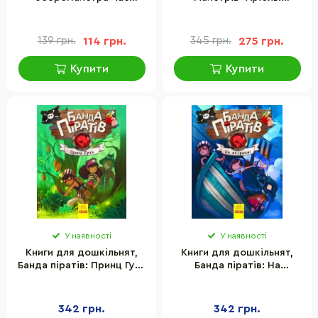
майстрів 152725
Маленький ослик" 153579
укр.
139 грн.
114 грн.
345 грн.
275 грн.
Купити
Купити
У наявності
У наявності
Книги для дошкільнят,
Книги для дошкільнят,
Банда піратів: Принц Гула
Банда піратів: На
(у) 797002
абордаж! (У) 797004
342 грн.
342 грн.