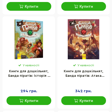
Купити
Купити
У наявності
У наявності
Книги для дошкільнят,
Книги для дошкільнят,
Банда піратів: Історія з
Банда піратів: Атака
діамантом (у) 519006
піранії (у) 797001
294 грн.
342 грн.
Купити
Купити