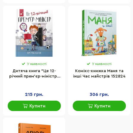
У наявності
У наявності
Дитяча книга "Це 12-
Комікс-книжка Маня та
річний прем’єр-міністр"
інші Час майстрів 152824
Час майстрів 154071
215 грн.
306 грн.
Купити
Купити