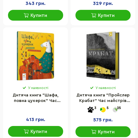
343 грн.
329 грн.
Купити
Купити
У наявності
У наявності
Дитяча книга "Шафа,
Дитяча книга "Пройслер
повна цукерок" Час
Крабат" Час майстрів
майстрів 318185
253868
3
5
25
413 грн.
575 грн.
Купити
Купити