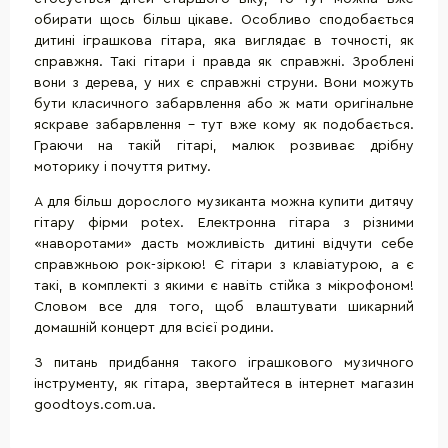
обирати щось більш цікаве. Особливо сподобається
дитині іграшкова гітара, яка виглядає в точності, як
справжня. Такі гітари і правда як справжні. Зроблені
вони з дерева, у них є справжні струни. Вони можуть
бути класичного забарвлення або ж мати оригінальне
яскраве забарвлення - тут вже кому як подобається.
Граючи на такій гітарі, малюк розвиває дрібну
моторику і почуття ритму.
А для більш дорослого музиканта можна купити дитячу
гітару фірми potex. Електронна гітара з різними
«наворотами» дасть можливість дитині відчути себе
справжньою рок-зіркою! Є гітари з клавіатурою, а є
такі, в комплекті з якими є навіть стійка з мікрофоном!
Словом все для того, щоб влаштувати шикарний
домашній концерт для всієї родини.
З питань придбання такого іграшкового музичного
інструменту, як гітара, звертайтеся в інтернет магазин
goodtoys.com.ua.