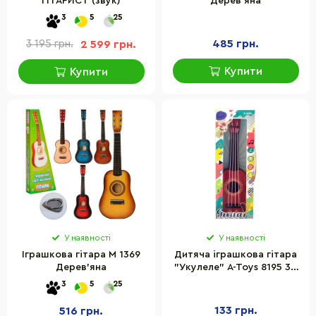
ГІТАРИСТ (звук)
Дерев'яна
3
5
25
485 грн.
3 195 грн.
2 599 грн.
Купити
Купити
У наявності
У наявності
Іграшкова гітара M 1369
Дитяча іграшкова гітара
Дерев'яна
"Укулеле" A-Toys 8195 30
см
3
5
25
133 грн.
516 грн.