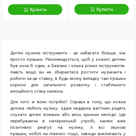
Купити
Купити
Дитячі музичні інструменти - це набагато більше, ніж
просто іграшки. Рекомендується, щоб у кожної дитини
був хоча б один, а бажано і кілька різних інструментів.
Навіть якщо ви не збираєтеся ростити музиканта і
робити на це ставку, в будь-якому випадку такі іграшки
корисні для загального розвитку і стабільного
емоційного стану малюка.
Для чого ж вони потрібні? Справа в тому, що кожна
дитина любить музику. Адже недарма вагітним радять
слухати дитячі пісеньки або якісь приємні мелодії. Ще
перебуваючи в материнській утробі, малюк вже
позитивно реагує на музику. А всі звукові
іграшки, мобілі на ліжечко тощо, завжди викликають у