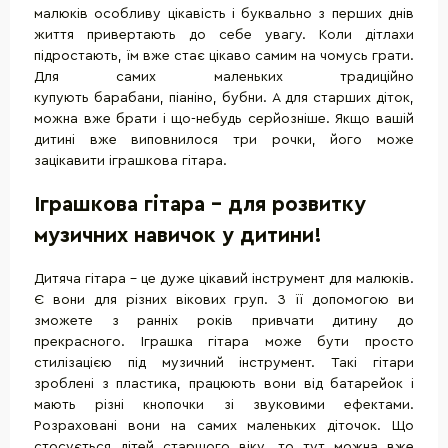
малюків особливу цікавість і буквально з перших днів
життя привертають до себе увагу. Коли дітлахи
підростають, їм вже стає цікаво самим на чомусь грати.
Для самих маленьких традиційно
купують барабани, піаніно, бубни. А для старших діток,
можна вже брати і що-небудь серйозніше. Якщо вашій
дитині вже виповнилося три рочки, його може
зацікавити іграшкова гітара.
Іграшкова гітара - для розвитку
музичних навичок у дитини!
Дитяча гітара - це дуже цікавий інструмент для малюків.
Є вони для різних вікових груп. З її допомогою ви
зможете з ранніх років привчати дитину до
прекрасного. Іграшка гітара може бути просто
стилізацією під музичний інструмент. Такі гітари
зроблені з пластика, працюють вони від батарейок і
мають різні кнопочки зі звуковими ефектами.
Розраховані вони на самих маленьких діточок. Що
стосується дітей старшого віку, то тут можна вже