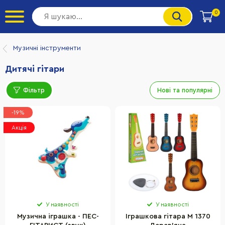
0
Музичні інструменти
Дитячі гітари
Фільтр
Нові та популярні
-19%
Акція
У наявності
У наявності
Музична іграшка - ПЕС-
Іграшкова гітара M 1370