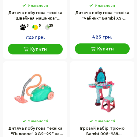
У наявності
У наявності
Дитяча побутова техніка
Дитяча побутова техніка
"Швейная машинка"
"Чайник" Bambi XS-
Bambi XS-25055(White)
25013(Blue) світлові та
3
5
25
світлові та звукові
звукові ефекти
ефекти
423 грн.
723 грн.
Купити
Купити
У наявності
У наявності
Дитяча побутова техніка
Ігровий набір Трюмо
"Пилосос" XG2-29F на
Bambi 008-988