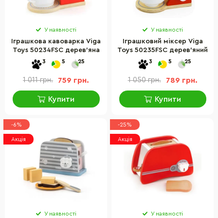
У наявності
У наявності
Іграшкова кавоварка Viga
Іграшковий міксер Viga
Toys 50234FSC дерев'яна
Toys 50235FSC дерев'яний
3
5
25
3
5
25
1 011 грн.
759 грн.
1 050 грн.
789 грн.
Купити
Купити
-6%
-25%
Акція
Акція
У наявності
У наявності