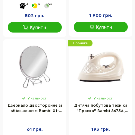
батарейках, звукові
інтерактивний екран,
3
5
25
ефекти
світло, музика
1 900 грн.
502 грн.
Купити
Купити
Новинка
У наявності
У наявності
Дзеркало двостороннє зі
Дитяча побутова техніка
збільшенням Bambi Х1-
"Праска" Bambi 8675A,
120-5 D12 см, метал
розмір 14,5 см
61 грн.
193 грн.