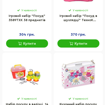
У наявності
У наявності
Ігровий набір "Посуд"
Ігровий набір "Посуд в
3589TXK 38 предметів
шухлядці" ТехноК
2407TXK 23 предмети
304 грн.
370 грн.
Купити
Купити
У наявності
У наявності
Набір посуду в валізці, 14
Кухонний набір посуду