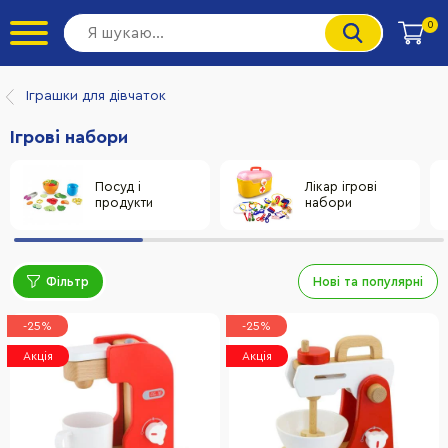
0
Іграшки для дівчаток
Ігрові набори
Посуд і
Лікар ігрові
продукти
набори
Фільтр
Нові та популярні
-25%
-25%
Акція
Акція