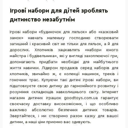
Ігрові набори для дітей зроблять
дитинство незабутнім
Ігрові набори «будиночок для ляльок» або «казковий
замок» навчать маленьку господиню створювати
затишний і красивий світ не тільки для ляльок, а й для
дорослих. Хлопчиків зацікавлять «набори юного
майстра і будівельника», які у вигляді захоплюючої гри,
допомагають придбати необхідні для майбутнього
життя навички. Лідером продажів серед наборів для
хлопчиків, звичайно ж, є колекції машинок, треків і
гоночних трас. Купуючи такі дитячі ігрові набори, ви
підштовхуєте свою дитину до гармонійного розвитку і
розуміння складнощів навколишнього світу. Інтернет
магазин дитячих іграшок goodtoys.com.ua гарантує
своєчасну доставку високоякісних, і що особливо
важливо абсолютно безпечних дитячих товарів.
Звертайтеся, і ми створимо разом казку для вашої
дитини, а наші ціни приємно вас здивують.