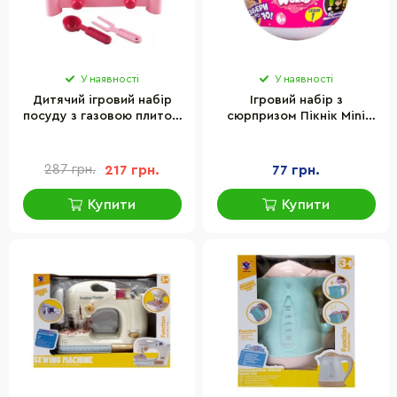
У наявності
У наявності
Дитячий ігровий набір
Ігровий набір з
посуду з газовою плитою
сюрпризом Пікнік Mini
ЮНІКА 70408(Pink) 6
World 2305003 зі
предметів, рожевий
стікерами
287 грн.
217 грн.
77 грн.
Купити
Купити