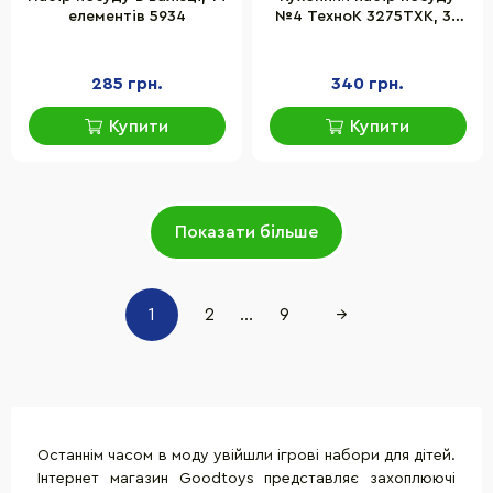
елементів 5934
№4 ТехноК 3275TXK, 38
предметів
285 грн.
340 грн.
Купити
Купити
Показати більше
1
2
...
9
→
Останнім часом в моду увійшли ігрові набори для дітей.
Інтернет магазин Goodtoys представляє захоплюючі