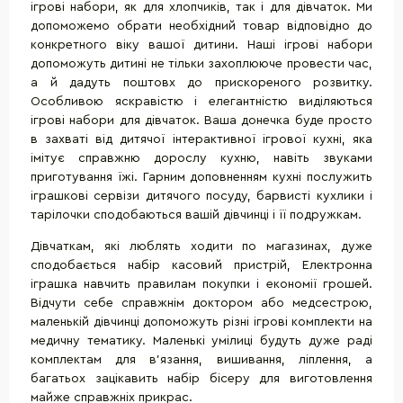
ігрові набори, як для хлопчиків, так і для дівчаток. Ми
допоможемо обрати необхідний товар відповідно до
конкретного віку вашої дитини. Наші ігрові набори
допоможуть дитині не тільки захоплююче провести час,
а й дадуть поштовх до прискореного розвитку.
Особливою яскравістю і елегантністю виділяються
ігрові набори для дівчаток. Ваша донечка буде просто
в захваті від дитячої інтерактивної ігрової кухні, яка
імітує справжню дорослу кухню, навіть звуками
приготування їжі. Гарним доповненням кухні послужить
іграшкові сервізи дитячого посуду, барвисті кухлики і
тарілочки сподобаються вашій дівчинці і її подружкам.
Дівчаткам, які люблять ходити по магазинах, дуже
сподобається набір касовий пристрій, Електронна
іграшка навчить правилам покупки і економії грошей.
Відчути себе справжнім доктором або медсестрою,
маленькій дівчинці допоможуть різні ігрові комплекти на
медичну тематику. Маленькі умілиці будуть дуже раді
комплектам для в'язання, вишивання, ліплення, а
багатьох зацікавить набір бісеру для виготовлення
майже справжніх прикрас.