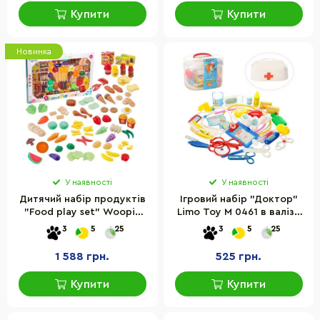
Купити
Купити
Новинка
У наявності
У наявності
Дитячий набір продуктів
Ігровий набір "Доктор"
"Food play set" Woopie
Limo Toy М 0461 в валізі,
Toys XG120-1, 120
пластик
3
5
25
3
5
25
елементів
1 588 грн.
525 грн.
Купити
Купити