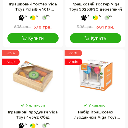
Іграшковий тостер Viga
Іграшковий тостер Viga
Toys PolarB 44017
Toys 50233FSC дерев'яний
дерев'яний
3
5
25
3
5
25
606 грн.
570 грн.
906 грн.
681 грн.
Купити
Купити
-26%
-25%
Акція
Акція
У наявності
У наявності
Іграшкові продукти Viga
Набір іграшкових
Toys 44542 Обід
льодяників Viga Toys
44529 з дерева 6 штук
3
5
25