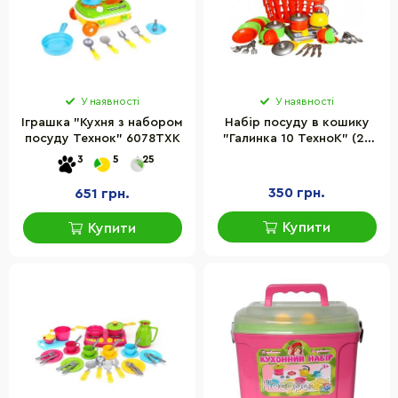
У наявності
У наявності
Іграшка "Кухня з набором
Набір посуду в кошику
посуду Технок" 6078TXK
"Галинка 10 ТехноК" (28
шт) 1172
3
5
25
350 грн.
651 грн.
Купити
Купити