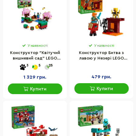
У наявності
У наявності
Конструктор "Квітучий
Конструктор Битва з
вишневий сад" LEGO
лавою у Незері LEGO
21260, 304 делатей
21266, 99 деталей
3
5
25
479 грн.
1 329 грн.
Купити
Купити