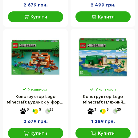
2 679 грн.
2 499 грн.
Купити
Купити
У наявності
У наявності
Конструктор Lego
Конструктор Lego
Minecraft Будинок у формі
Minecraft Пляжний
жаби 21256LG, 400
будинок у формі черепахи
3
5
25
3
5
25
деталей
21254, 234 деталі
2 679 грн.
1 289 грн.
Купити
Купити