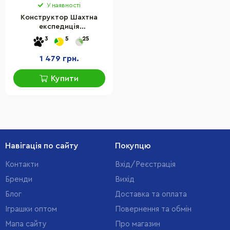
У наявності
Конструктор Шахтна
експедиція
"Броненосець" LEGO
3
5
25
21269, 247 деталей
1 479 грн.
Купити
Навігація по сайту
Покупцю
Контакти
Вхід/Реєстрація
Бренди
Вихід
Блог
Доставка та оплата
Іграшки оптом
Повернення та обмін
Мапа сайту
Про магазин