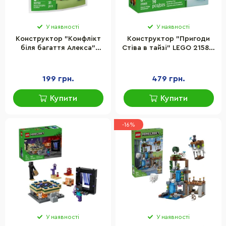
У наявності
У наявності
Конструктор "Конфлікт
Конструктор "Пригоди
біля багаття Алекса"
Стіва в тайзі" LEGO 21583,
Minecraft LEGO 30732- 31
79 деталей
деталь
199 грн.
479 грн.
Купити
Купити
-16%
У наявності
У наявності