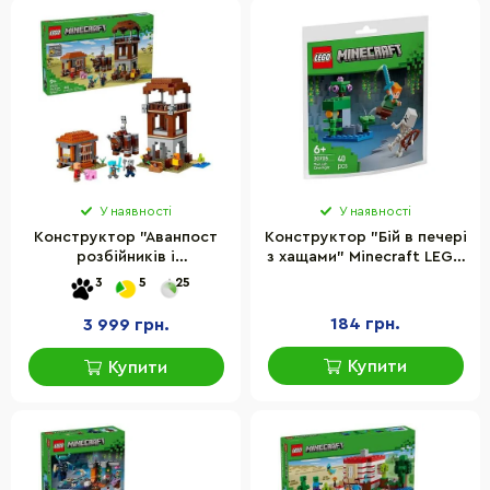
У наявності
У наявності
Конструктор "Аванпост
Конструктор "Бій в печері
розбійників і
з хащами" Minecraft LEGO
спустошувач" LEGO
30705, 40 деталей
3
5
25
21278, 665 деталей
184 грн.
3 999 грн.
Купити
Купити