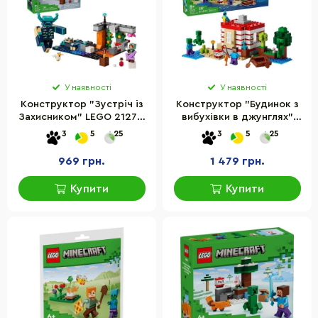
У наявності
У наявності
Конструктор "Зустріч із
Конструктор "Будинок з
Захисником" LEGO 21274,
вибухівки в джунглях"
238 деталей
LEGO 21275, 287 деталей
3
5
25
3
5
25
969 грн.
1 479 грн.
Купити
Купити