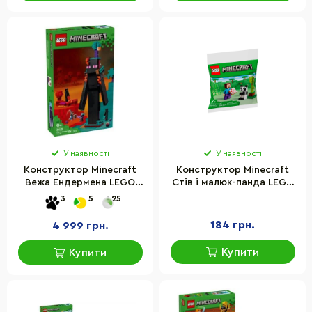
У наявності
У наявності
Конструктор Minecraft
Конструктор Minecraft
Вежа Ендермена LEGO
Стів і малюк-панда LEGO
21279, 867 деталей
30672, 35 деталей
3
5
25
184 грн.
4 999 грн.
Купити
Купити