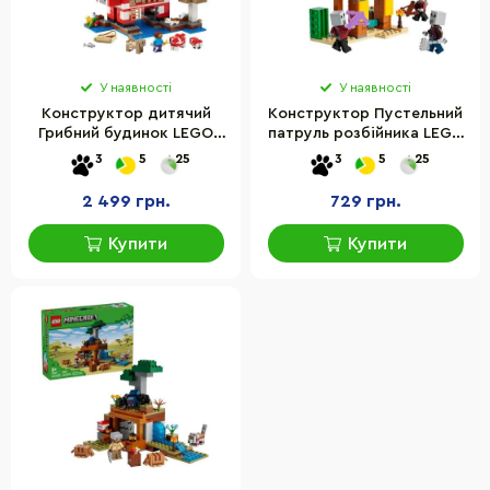
У наявності
У наявності
Конструктор дитячий
Конструктор Пустельний
Грибний будинок LEGO
патруль розбійника LEGO
21270, 500 деталей
21267, 105 деталей
3
5
25
3
5
25
2 499 грн.
729 грн.
Купити
Купити