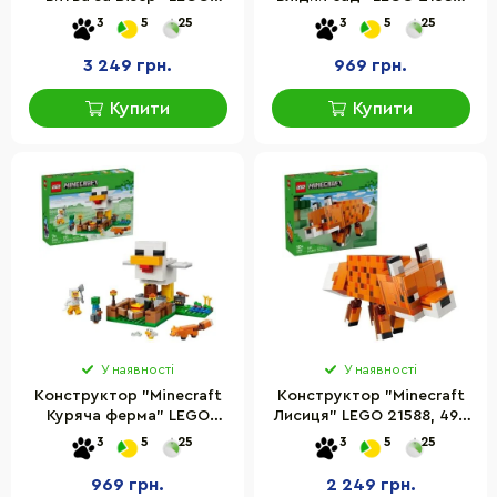
21590, 494 деталей
243 деталі
3
5
25
3
5
25
3 249 грн.
969 грн.
Купити
Купити
У наявності
У наявності
Конструктор "Minecraft
Конструктор "Minecraft
Куряча ферма" LEGO
Лисиця" LEGO 21588, 497
21585, 233 деталі
деталей
3
5
25
3
5
25
969 грн.
2 249 грн.