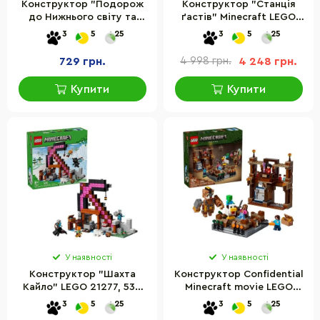
Конструктор "Подорож
Конструктор "Станція
до Нижнього світу та
ґастів" Minecraft LEGO
Порталу до Краю" LEGO
21597- 754 деталі
3
5
25
3
5
25
21584, 192 деталі
729 грн.
4 998 грн.
4 248 грн.
Купити
Купити
У наявності
У наявності
Конструктор "Шахта
Конструктор Confidential
Кайло" LEGO 21277, 530
Minecraft movie LEGO
деталей
21272, 491 деталь
3
5
25
3
5
25