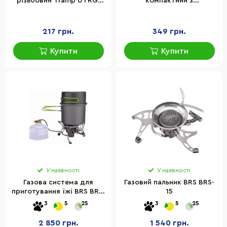
різьбовий Tramp UTRG-
компактний з
003, 230 грамів
п'єзопідпалом Ranger
RA9948
217 грн.
349 грн.
Купити
Купити
У наявності
У наявності
Газова система для
Газовий пальник BRS BRS-
приготування їжі BRS BRS-
15
T15A
3
5
25
3
5
25
2 850 грн.
1 540 грн.