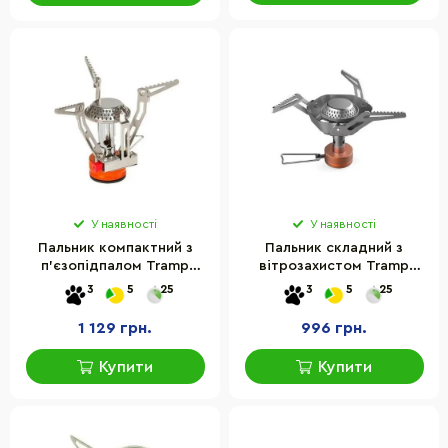
У наявності
У наявності
Пальник компактний з
Пальник складний з
п'єзопідпалом Tramp
вітрозахистом Tramp
UTRG-044
UTRG-041
3
5
25
3
5
25
1 129 грн.
996 грн.
Купити
Купити