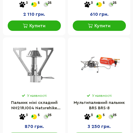
метал, 21,5х20х11 см
3
5
25
3
5
25
2 110 грн.
610 грн.
Купити
Купити
У наявності
У наявності
Пальник міні складний
Мультипаливний пальник
NH21RJ004 Naturehike
BRS BRS-8
6927595789742
3
5
25
3
5
25
870 грн.
3 250 грн.