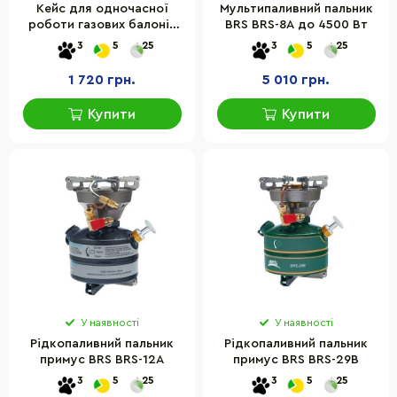
Кейс для одночасної
Мультипаливний пальник
роботи газових балонів
BRS BRS-8A до 4500 Вт
BRS BRS-Q5
3
5
25
3
5
25
1 720 грн.
5 010 грн.
Купити
Купити
У наявності
У наявності
Рідкопаливний пальник
Рідкопаливний пальник
примус BRS BRS-12A
примус BRS BRS-29B
3
5
25
3
5
25