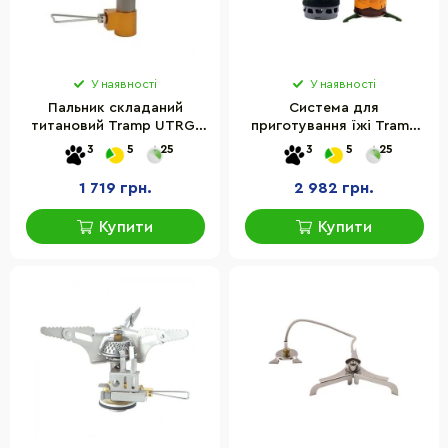
У наявності
У наявності
Пальник складаний
Система для
титановий Tramp UTRG-
приготування їжі Tramp
048
UTRG-049-olive 0,8 л
3
5
25
3
5
25
1 719 грн.
2 982 грн.
Купити
Купити