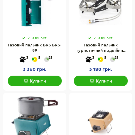
У наявності
У наявності
Газовий пальник BRS BRS-
Газовий пальник
99
туристичний подвійний
BRS BRS-32, 415х187х95 мм
3
5
25
3
5
25
3 360 грн.
3 180 грн.
Купити
Купити