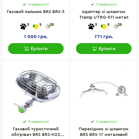
У наявності
У наявності
Газовий пальник BRS BRS-3
Адаптер зі шлангом
Tramp UTRG-011 метал
3
5
25
3
5
25
1 000 грн.
771 грн.
Купити
Купити
У наявності
У наявності
Газовий туристичний
Перехідник зі шлангом
обігрівач BRS BRS-H22
BRS BRS-17 металевий