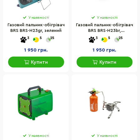
У наявності
У наявності
Газовий пальник-обігрівач
Газовий пальник-обігрівач
BRS BRS-H23gr, зелений
BRS BRS-H23br,
коричневий
3
5
25
3
5
25
1 950 грн.
1 950 грн.
Купити
Купити
У наявності
У наявності