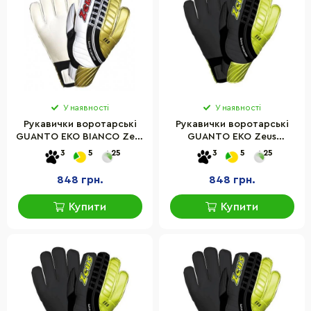
У наявності
У наявності
Рукавички воротарські
Рукавички воротарські
GUANTO EKO BIANCO Zeus
GUANTO EKO Zeus
Z00735-9 чорний, білий,
Z01455-10 чорний, сірий,
3
5
25
3
5
25
золотий, червоний
золотий
848 грн.
848 грн.
Купити
Купити