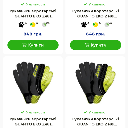
У наявності
У наявності
Рукавички воротарські
Рукавички воротарські
GUANTO EKO Zeus
GUANTO EKO Zeus
Z01455-5 чорний, сірий,
Z01455-6 чорний, сірий,
3
5
25
3
5
25
золотий
золотий
848 грн.
848 грн.
Купити
Купити
У наявності
У наявності
Рукавички воротарські
Рукавички воротарські
GUANTO EKO Zeus
GUANTO EKO Zeus