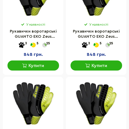
У наявності
У наявності
Рукавички воротарські
Рукавички воротарські
GUANTO EKO Zeus
GUANTO EKO Zeus
Z01455-11 чорний, сірий,
Z01455-4 чорний, сірий,
3
5
25
3
5
25
золотий
золотий
848 грн.
848 грн.
Купити
Купити