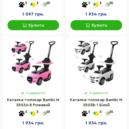
3
5
25
3
5
25
1 097 грн.
1 934 грн.
Купити
Купити
У наявності
У наявності
Каталка-толокар Bambi M
Каталка-толокар Bambi M
3503A-8 Рожевий
3503B-1 Білий
3
5
25
3
5
25
1 934 грн.
1 934 грн.