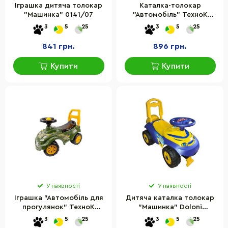
Іграшка дитяча толокар
Каталка-толокар
"Машинка" 0141/07
"Автомобіль" ТехноК
7198TXK
3
5
25
3
5
25
841 грн.
896 грн.
Купити
Купити
У наявності
У наявності
Іграшка "Автомобіль для
Дитяча каталка толокар
прогулянок" ТехноК
"Машинка" Doloni
9406TXK
0142/17UA, музична, до
3
5
25
3
5
25
35 кг