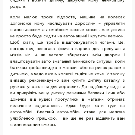
сидіння і возити дитину, даруючи йому неймовірну
радість.
Коли малюк трохи підросте, машина на колесах
допоможе йому наслідувати дорослим - управляти
своїм власним автомобілем захоче кожен. Але дитина
не просто буде сидіти на автомашині і крутити кермом.
Щоб їхати, ще треба відштовхуватися ногами. Це,
погодьтеся, непогана фізична вправа для тренування
м'язів ніг. А як весело збиратися всім двором і
влаштовувати авто змагання! Виникають ситуації, коли
батькам треба швидко в магазин або на ринок разом з
дитиною, а чадо вже в колясці сидіти не хоче. У такому
випадку рекомендуємо вам купити дитячу каталку з
ручкою управління для дорослих. До надійному сидіння
ви прикріпіть вашу дитину ременями безпеки і син або
донечка від нудної прогулянки в магазин отримає
величезне задоволення. Адже буде їхати туди на
автомобілі. Власний автомобіль стане для малюка
улюбленою іграшкою, і він ще не раз віддячить вам
своїм веселим сміхом.