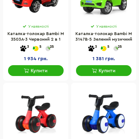
У наявності
У наявності
Каталка-толокар Bambi M
Каталка-толокар Bambi M
3503A-3 Червоний 2 в 1
3147B-5 Зелений музичний
3
5
25
3
5
25
1 934 грн.
1 381 грн.
Купити
Купити