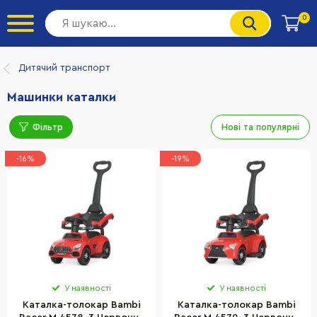
0
Дитячий транспорт
Машинки каталки
Фільтр
Нові та популярні
-16%
-19%
У наявності
У наявності
Каталка-толокар Bambi
Каталка-толокар Bambi