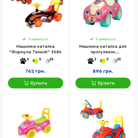
У наявності
У наявності
Машинка-каталка
Машинка-каталка для
"Формула ТехноК" 3084
прогулянок
3503/3510/2315/3268/0823/
3
5
25
3
5
25
762 грн.
896 грн.
Купити
Купити