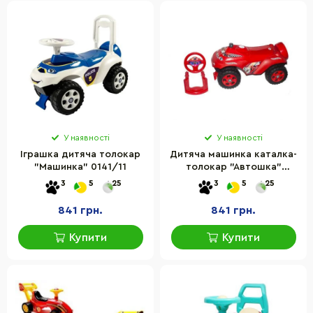
У наявності
У наявності
Іграшка дитяча толокар
Дитяча машинка каталка-
"Машинка" 0141/11
толокар "Автошка"
DOLONI TOYS 0141/05
3
5
25
3
5
25
пластик
841 грн.
841 грн.
Купити
Купити