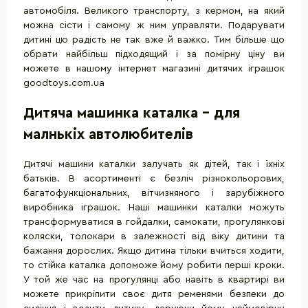
автомобіля. Великого транспорту, з кермом, на який
можна сісти і самому ж ним управляти. Подарувати
дитині цю радість не так вже й важко. Тим більше що
обрати найбільш підходящий і за помірну ціну ви
можете в нашому інтернет магазині дитячих іграшок
goodtoys.com.ua
Дитяча машинка каталка - для
малнькіх автолюбителів
Дитячі машини каталки залучать як дітей, так і їхніх
батьків. В асортименті є безліч різнокольорових,
багатофункціональних, вітчизняного і зарубіжного
виробника іграшок. Наші машинки каталки можуть
трансформуватися в гойдалки, самокати, прогулянкові
коляски, толокари в залежності від віку дитини та
бажання дорослих. Якщо дитина тільки вчиться ходити,
то стійка каталка допоможе йому робити перші кроки.
У той же час на прогулянці або навіть в квартирі ви
можете прикріпити своє дитя ременями безпеки до