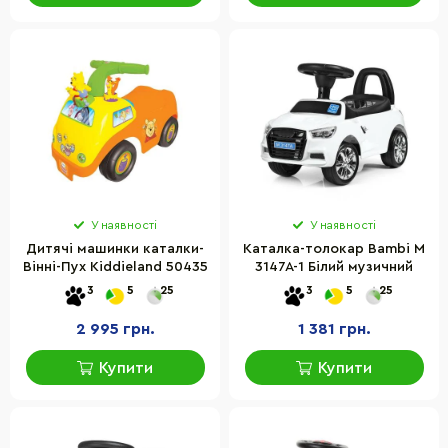
У наявності
У наявності
Дитячі машинки каталки-
Каталка-толокар Bambi M
Вінні-Пух Kiddieland 50435
3147A-1 Білий музичний
3
5
25
3
5
25
2 995 грн.
1 381 грн.
Купити
Купити