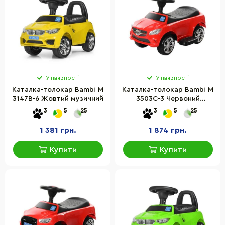
У наявності
У наявності
Каталка-толокар Bambi M
Каталка-толокар Bambi M
3147B-6 Жовтий музичний
3503C-3 Червоний
музичний
3
5
25
3
5
25
1 381 грн.
1 874 грн.
Купити
Купити