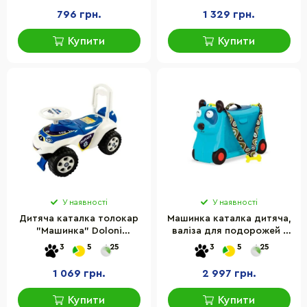
796 грн.
1 329 грн.
Купити
Купити
У наявності
У наявності
Дитяча каталка толокар
Машинка каталка дитяча,
"Машинка" Doloni
валіза для подорожей -
0142/11UA, музична, до 35
ПЕСИК-ТУРИСТ
3
5
25
3
5
25
кг
1 069 грн.
2 997 грн.
Купити
Купити