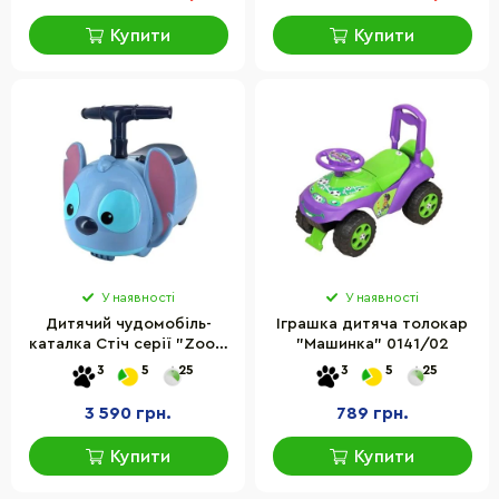
Купити
Купити
У наявності
У наявності
Дитячий чудомобіль-
Іграшка дитяча толокар
каталка Стіч серії "Zoom
"Машинка" 0141/02
Zoom" Kiddieland 064691
3
5
25
3
5
25
зі світлом та звуком
3 590 грн.
789 грн.
Купити
Купити