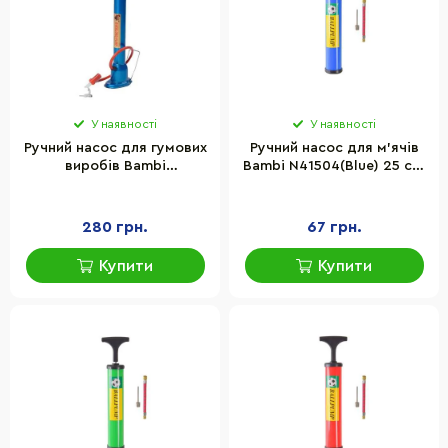
У наявності
У наявності
Ручний насос для гумових
Ручний насос для м'ячів
виробів Bambi
Bambi N41504(Blue) 25 см,
С34572(Blue) синій
голка для накачування та
гнучкий шланг
280 грн.
67 грн.
Купити
Купити