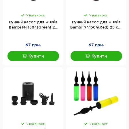
У наявності
У наявності
Ручний насос для м'ячів
Ручний насос для м'ячів
Bambi N41504(Green) 25
Bambi N41504(Red) 25 см,
см, голка для
голка для накачування та
накачування та гнучкий
гнучкий шланг
шланг
67 грн.
67 грн.
Купити
Купити
У наявності
У наявності