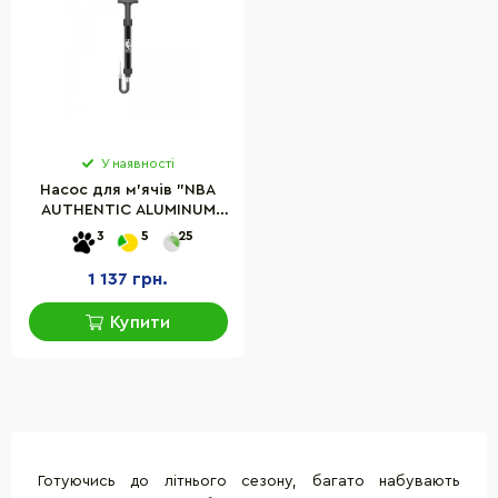
У наявності
Насос для м'ячів "NBA
AUTHENTIC ALUMINUM
PUMP" Wilson
3
5
25
WTBA4000NBA
1 137 грн.
Купити
Готуючись до літнього сезону, багато набувають