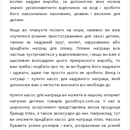
всілякі надувні вироби, за допомогою яких можна
значно урізноманітнити відпочинок на воді і зробити
його максимально насиченим, цікавим і веселим для
дитини.
Якщо ви плануєте поїхати на море, напевно ви вже
скупилися різними пристосуваннями для своєї дитини,
такими як надувний круг, жилет, нарукавники або
придбали матрац для пляжу. Пляжні матраци все
частіше зустрічаються у відпочиваючих, і якщо ви вже є
щасливим володарем цього прекрасного виробу, то
вам треба і подбати про те, як ви будете його надувати
і здувати, адже так просто цього не зробити. Вихід із
ситуації - купити насос для надувного матраца, який
допоможе вам з легкістю виконати всі необхідні дії.
Купити насос для матраца ви можете в нашому інтернет
магазині дитячих товарів
goodtoys
.
com
.
ua
. У нас в
широкому асортименті представлена якісна продукція
бренду
Intex
, А також аксесуари до них. Наприклад, тут
ви зможете придбати насос для матраца intex. Насоси
бувають різних розмірів і ваги, розраховані на різний