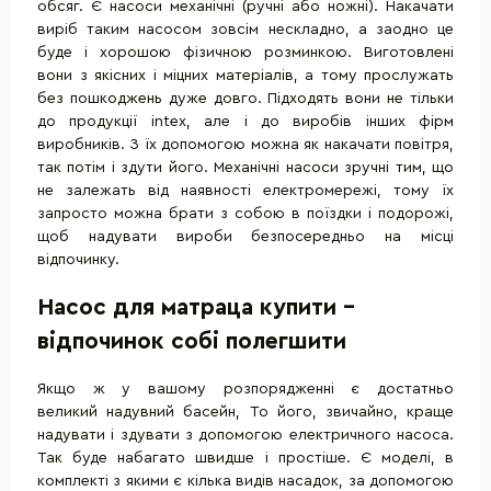
обсяг. Є насоси механічні (ручні або ножні). Накачати
виріб таким насосом зовсім нескладно, а заодно це
буде і хорошою фізичною розминкою. Виготовлені
вони з якісних і міцних матеріалів, а тому прослужать
без пошкоджень дуже довго. Підходять вони не тільки
до продукції intex, але і до виробів інших фірм
виробників. З їх допомогою можна як накачати повітря,
так потім і здути його. Механічні насоси зручні тим, що
не залежать від наявності електромережі, тому їх
запросто можна брати з собою в поїздки і подорожі,
щоб надувати вироби безпосередньо на місці
відпочинку.
Насос для матраца купити -
відпочинок собі полегшити
Якщо ж у вашому розпорядженні є достатньо
великий надувний басейн, То його, звичайно, краще
надувати і здувати з допомогою електричного насоса.
Так буде набагато швидше і простіше. Є моделі, в
комплекті з якими є кілька видів насадок, за допомогою