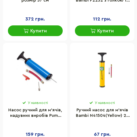
розмір 37 см
Bambi P2252 з голкою 19
см
372 грн.
112 грн.
Купити
Купити
У наявності
У наявності
Насос ручний для м'ячів,
Ручний насос для м'ячів
надувних виробів Pump
Bambi N41504(Yellow) 25
Newt NE-P-18B синій
см, голка для
накачування та гнучкий
шланг
159 грн.
67 грн.