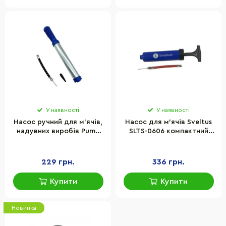
У наявності
У наявності
Насос ручний для м'ячів,
Насос для м'ячів Sveltus
надувних виробів Pump
SLTS-0606 компактний
Newt NE-P-20BL синій
розмір 20 см, синій
229 грн.
336 грн.
Купити
Купити
Новинка