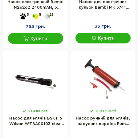
Насос електричний Bambi
Насос для повітряних
N26262 2400mAH, 5
кульок Bambi MK 5741,
насадок у наборі
27,5 х4,5х4,5 см, в пакеті
3
5
25
33 грн.
755 грн.
Купити
Купити
У наявності
У наявності
Насос для м'ячів BSKT 6
Насос ручний для м'ячів,
Wilson WTBA00103 clear
надувних виробів Pump
pump
Newt NE-P-18R червоний