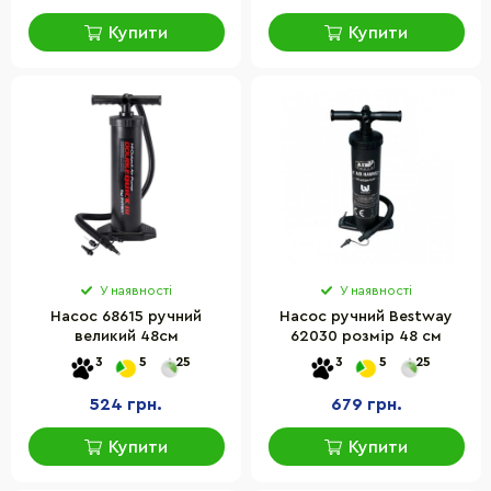
Купити
Купити
У наявності
У наявності
Насос 68615 ручний
Насос ручний Bestway
великий 48см
62030 розмір 48 см
3
5
25
3
5
25
524 грн.
679 грн.
Купити
Купити