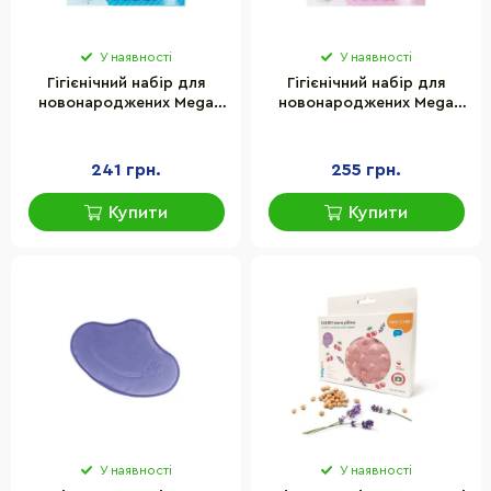
У наявності
У наявності
Гігієнічний набір для
Гігієнічний набір для
новонароджених Mega
новонароджених Mega
Zayka MGZ-0700(Blue) у
Zayka MGZ-0700(Pink) у
коробці
коробці
241 грн.
255 грн.
Купити
Купити
У наявності
У наявності