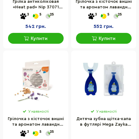
Грілка антиколіковая
Грілочка з кісточок вишні
«Heat pad» Nip 37071
та ароматом лаванди
аромат лаванди
Babyono 796/01, 13 х 16 см
3
5
25
3
5
25
542 грн.
552 грн.
Купити
Купити
У наявності
У наявності
Грілочка з кісточок вишні
Дитяча зубна щітка-капа
та ароматом лаванди
в футлярі Mega Zayka
Babyono 796/02, 13 х 16 см
MGZ-0730(Blue)
3
5
25
блакитний