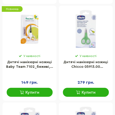
Новинка
У наявності
У наявності
Дитячі манікюрні ножиці
Дитячі манікюрні ножиці
Baby Team 7102_бежеві, з
Chicco 05913.00
чохлом
заокруглені, коротке лезо
149 грн.
279 грн.
Купити
Купити