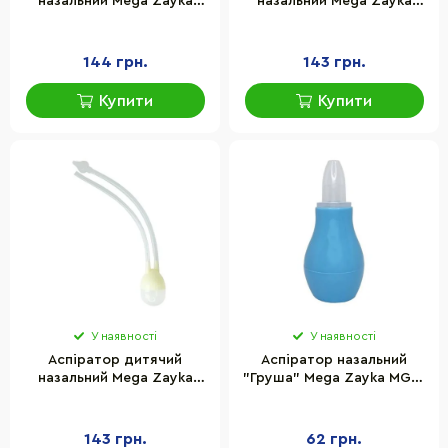
назальний Mega Zayka
назальний Mega Zayka
MGZ-0712(Blue) із
MGZ-0712(Pink) із
трубочками
трубочками
144 грн.
143 грн.
Купити
Купити
У наявності
У наявності
Аспіратор дитячий
Аспіратор назальний
назальний Mega Zayka
"Груша" Mega Zayka MGZ-
MGZ-0712(Yellow) з
0727(Blue) синій
трубочками
143 грн.
62 грн.