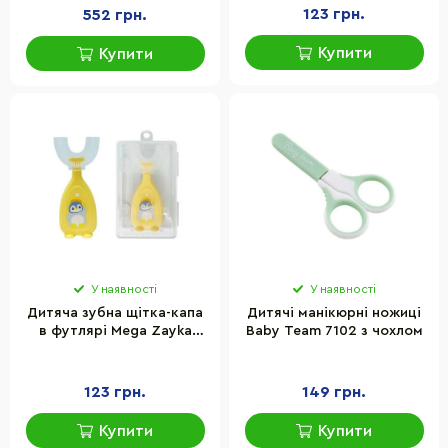
123 грн.
552 грн.
Купити
Купити
У наявності
У наявності
Дитяча зубна щітка-капа
Дитячі манікюрні ножиці
в футлярі Mega Zayka
Baby Team 7102 з чохлом
MGZ-0730(Yellow) жовтий
123 грн.
149 грн.
Купити
Купити