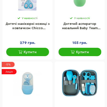
У наявності
У наявності
Дитячі манікюрні ножиці з
Дитячий аспиратор
ковпачком Chicco
назальний Baby Team
05912.20 блакитний
7002_бірюзовий
279 грн.
103 грн.
Купити
Купити
-5%
Акція