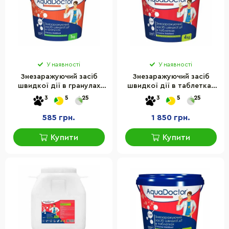
У наявності
У наявності
Знезаражуючий засіб
Знезаражуючий засіб
швидкої дії в гранулах
швидкої дії в таблетках
"Хлор" C-60 AquaDoctor
"Хлор" C-60T AquaDoctor
3
5
25
3
5
25
15540AD 1 кг
17451AD 4 кг
585 грн.
1 850 грн.
Купити
Купити