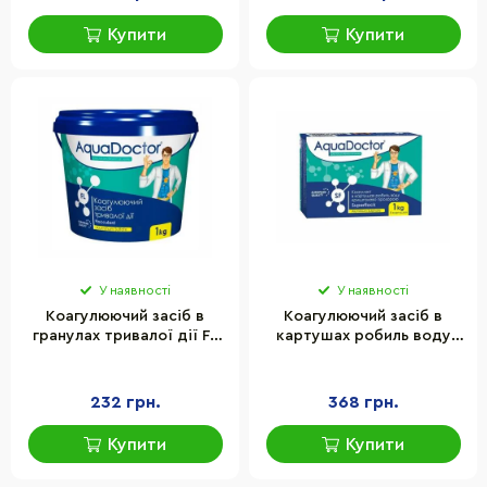
Купити
Купити
У наявності
У наявності
Коагулюючий засіб в
Коагулюючий засіб в
гранулах тривалої дії FL
картушах робиль воду
AquaDoctor 19394AD 1 кг
кришталево прозорою
Superflock AquaDoctor
2499AD
232 грн.
368 грн.
Купити
Купити