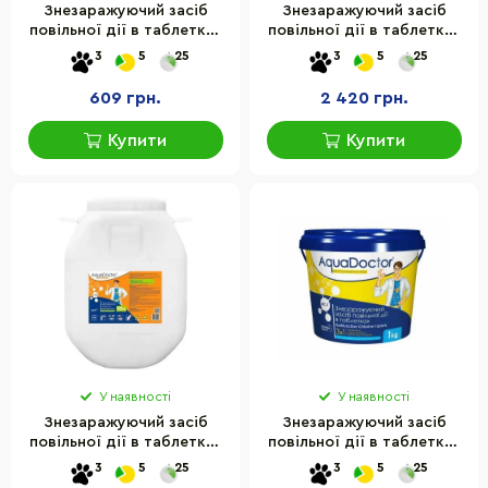
Знезаражуючий засіб
Знезаражуючий засіб
повільної дії в таблетках
повільної дії в таблетках
C-90T AquaDoctor
C-90T AquaDoctor 2489AD
3
5
25
3
5
25
15971AD 1 кг
5 кг
609 грн.
2 420 грн.
Купити
Купити
У наявності
У наявності
Знезаражуючий засіб
Знезаражуючий засіб
повільної дії в таблетках
повільної дії в таблетках
C-90T AquaDoctor 2490AD
MC-T AquaDoctor 15972AD
3
5
25
3
5
25
50 кг
1 кг (таблетки по 200 г)