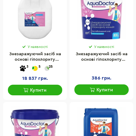
У наявності
У наявності
Знезаражуючий засіб на
Знезаражуючий засіб на
основі гіпохлориту
основі гіпохлориту
кальцію CH-65 AquaDoctor
кальцію CH-65 AquaDoctor
3
5
25
29429AD 45 кг
29514AD 0.8 кг
386 грн.
18 837 грн.
Купити
Купити