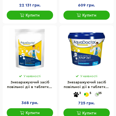
22 131 грн.
609 грн.
Купити
Купити
У наявності
У наявності
Знезаражуючий засіб
Знезаражуючий засіб
повільної дії в таблетках
повільної дії в таблетках
MC-T AquaDoctor 23735AD
MC-T AquaDoctor
3
5
25
0.4 кг (таблетки по 200 г)
24569AD 1 кг (таблетки по
20 г)
368 грн.
725 грн.
Купити
Купити