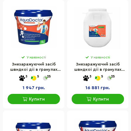
У наявності
У наявності
Знезаражуючий засіб
Знезаражуючий засіб
швидкої дії в гранулах
швидкої дії в гранулах
"Хлор" C-60 AquaDoctor
"Хлор" C-60 AquaDoctor
3
5
25
3
5
25
1550AD 5 кг
1551AD 50 кг
1 947 грн.
16 881 грн.
Купити
Купити