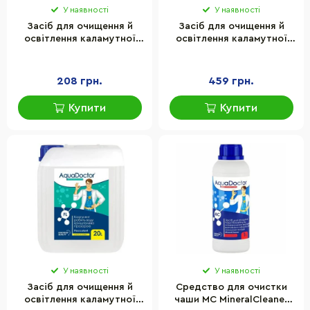
У наявності
У наявності
Засіб для очищення й
Засіб для очищення й
освітлення каламутної
освітлення каламутної
води FL Коагулянт
води FL Коагулянт
AquaDoctor 19514AD 1 л
AquaDoctor 19515AD 5 л
208 грн.
459 грн.
Купити
Купити
У наявності
У наявності
Засіб для очищення й
Средство для очистки
освітлення каламутної
чаши MC MineralCleaner