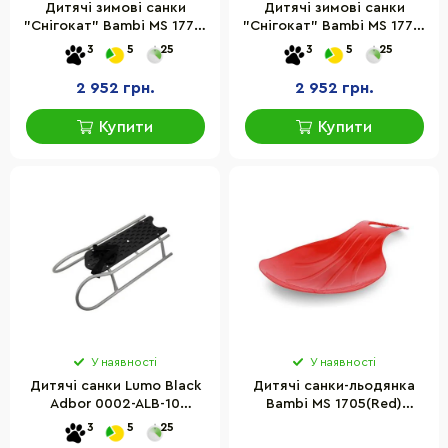
Дитячі зимові санки
Дитячі зимові санки
"Снігокат" Bambi MS 1778-
"Снігокат" Bambi MS 1778-
11 до 30 кг
9 до 30 кг
3
5
25
3
5
25
2 952 грн.
2 952 грн.
Купити
Купити
У наявності
У наявності
Дитячі санки Lumo Black
Дитячі санки-льодянка
Adbor 0002-ALB-10
Bambi MS 1705(Red)
ремінець-тягач в
розмір 52х35 см
3
5
25
комплекті