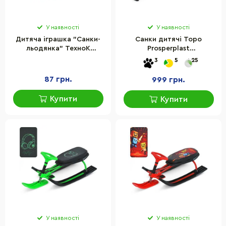
У наявності
У наявності
Дитяча іграшка "Санки-
Санки дитячі Topo
льодянка" ТехноК
Prosperplast
1318TXK пластик
5905197481937 зі спинкою,
3
5
25
синій колір
87 грн.
999 грн.
Купити
Купити
У наявності
У наявності