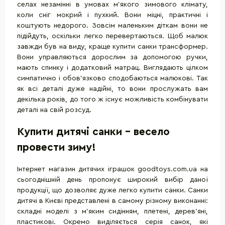
селах незамінні в умовах м'якого зимового клімату,
коли сніг мокрий і пухкий. Вони міцні, практичні і
коштують недорого. Зовсім маленьким діткам вони не
підійдуть, оскільки легко перевертаються. Щоб малюк
завжди був на виду, краще купити санки трансформер.
Вони управляються дорослим за допомогою ручки,
мають спинку і додатковий матрац. Виглядають цілком
симпатично і обов'язково сподобаються малюкові. Так
як всі деталі дуже надійні, то вони прослужать вам
декілька років, до того ж існує можливість комбінувати
деталі на свій розсуд.
Купити дитячі санки - весело
провести зиму!
Інтернет магазин дитячих іграшок goodtoys.com.ua на
сьогоднішній день пропонує широкий вибір даної
продукції, що дозволяє дуже легко купити санки. Санки
дитячі в Києві представлені в самому різному виконанні:
складні моделі з м'яким сидінням, плетені, дерев'яні,
пластикові. Окремо виділяється серія санок, які