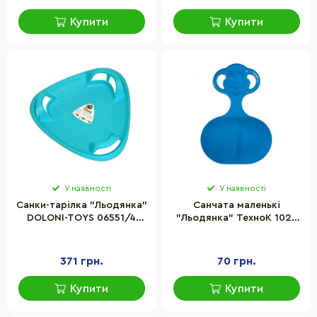
Купити
Купити
У наявності
У наявності
Санки-тарілка "Льодянка"
Санчата маленькі
DOLONI-TOYS 06551/4
"Льодянка" ТехноК 1028
Блакитний
пластик, до 20 кг
371 грн.
70 грн.
Купити
Купити