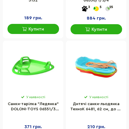
5132
06550/1/3/4
3
5
25
189 грн.
884 грн.
Купити
Купити
У наявності
У наявності
Санки-тарілка "Ледянка"
Дитячі санки-льодянка
DOLONI-TOYS 06551/3
ТехноК 6481, 62 см, до 20
Зелений
кг
371 грн.
210 грн.