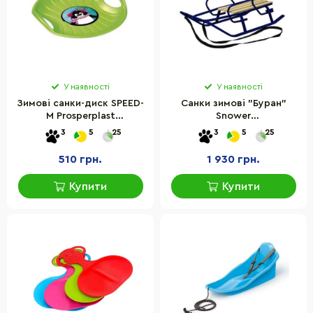
У наявності
У наявності
Зимові санки-диск SPEED-
Санки зимові "Буран"
M Prosperplast
Snower
5905197069173 зелені
482021111100452BLUE,
3
5
25
3
5
25
сині
510 грн.
1 930 грн.
Купити
Купити