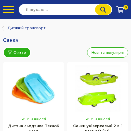
0
Дитячий транспорт
Санки
Фільтр
Нові та популярні
У наявності
У наявності
Дитяча льодянка ТехноК
Санки універсальні 2 в 1