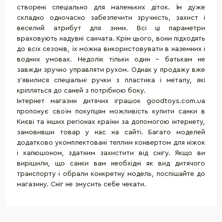
створені спеціально для маленьких діток. Їм дуже
складно одночасно забезпечити зручність, захист і
веселий атрибут для зими. Всі ці параметри
враховують надувні санчата. Крім цього, вони підходять
до всіх сезонів, їх можна використовувати в наземних і
водних умовах. Недолік тільки один - батькам не
завжди зручно управляти рухом. Однак у продажу вже
з'явилися спеціальні ручки з пластика і металу, які
кріпляться до саней з потрібною боку.
Інтернет магазин дитячих іграшок goodtoys.com.ua
пропонує своїм покупцям можливість купити санки в
Києві та інших регіонах країни за допомогою інтернету,
замовивши товар у нас на сайті. Багато моделей
додатково укомплектовані теплим конвертом для ніжок
і капюшоном, здатним захистити від снігу. Якщо ви
вирішили, що санки вам необхідні як вид дитячого
транспорту і обрали конкретну модель, поспішайте до
магазину. Сніг не змусить себе чекати.