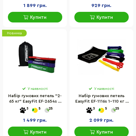
200х15 см 1-15 кг, 5 шт
1 899 грн.
929 грн.
Купити
Купити
Новинка
У наявності
У наявності
Набір гумових петель "2-
Набір гумових петель
65 кг" EasyFit EF-2654s 4
EasyFit EF-1116s 1-110 кг 6
шт, латекс, сумка
штук
3
5
25
3
5
25
1 499 грн.
2 099 грн.
Купити
Купити