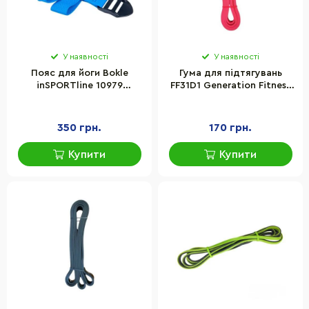
У наявності
У наявності
Пояс для йоги Bokle
Гума для підтягувань
inSPORTline 10979
FF31D1 Generation Fitness
довжина 185 см
522859, 15-35 lb
350 грн.
170 грн.
Купити
Купити