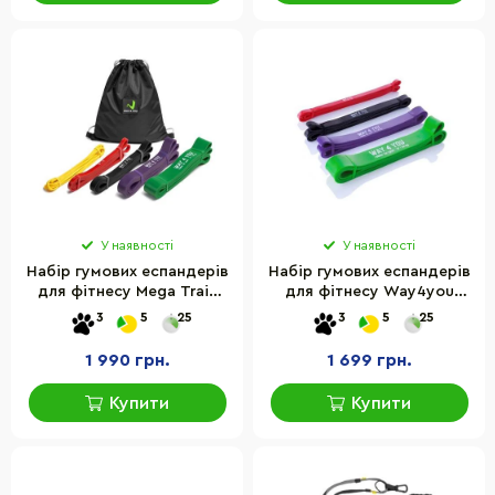
У наявності
У наявності
Набір гумових еспандерів
Набір гумових еспандерів
для фітнесу Mega Train
для фітнесу Way4you
Set Way4you w40234, 5
w40130, 4 шт
3
5
25
3
5
25
шт
1 990 грн.
1 699 грн.
Купити
Купити