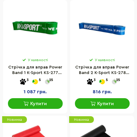
У наявності
У наявності
Стрічка для вправ Power
Стрічка для вправ Power
Band 1 K-Sport KS-277
Band 2 K-Sport KS-278
зелена 23 х 57кг
синій 16 х 39 кг
3
5
25
3
5
25
1 087 грн.
816 грн.
Купити
Купити
Новинка
Новинка