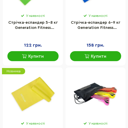
У наявності
У наявності
Стрічка-еспандер 5-8 кг
Стрічка-еспандер 6-9 кг
Generation Fitness
Generation Fitness
523564FS 200х15х0,3 см,
523565FS 200х15х0,4 см,
розмір XS, зелений
розмір S, синій
122 грн.
158 грн.
Купити
Купити
Новинка
У наявності
У наявності