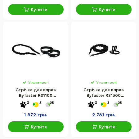
Купити
Купити
У наявності
У наявності
Стрічка для вправ
Стрічка для вправ
Byfaster RS1100
Byfaster RS1300
inSPORTline 7341 довжина
inSPORTline 7342-ISL
3
5
25
3
5
25
160 см
1 872 грн.
2 761 грн.
Купити
Купити