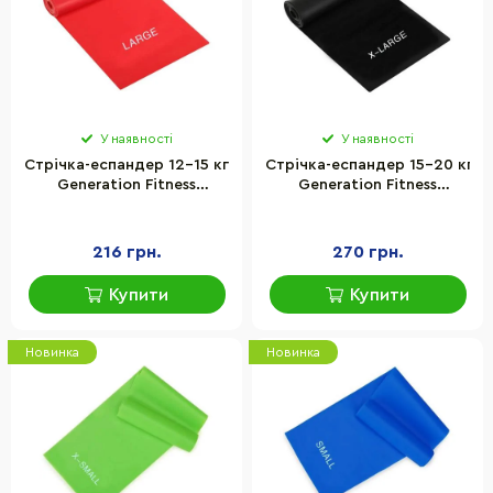
У наявності
У наявності
Стрічка-еспандер 12-15 кг
Стрічка-еспандер 15-20 кг
Generation Fitness
Generation Fitness
523567FS 200х15х0,6 см,
523568FS 200х15х0,7 см,
розмір L, червоний
розмір XL, чорний
216 грн.
270 грн.
Купити
Купити
Новинка
Новинка