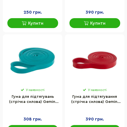
Sport GP-0013, 7-15 кг 1 шт
Sport GP-0019, 15-30 кг 1
шт
250 грн.
390 грн.
Купити
Купити
У наявності
У наявності
Гума для підтягувань
Гума для підтягування
(стрічка силова) Gemini
(стрічка силова) Gemini
Sport UK-013 бірюзовий
Sport UK-019 червоний 25-
15-25кг
40 кг
308 грн.
390 грн.