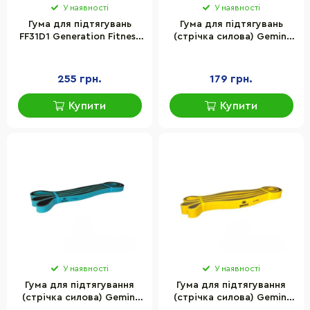
У наявності
У наявності
Гума для підтягувань
Гума для підтягувань
FF31D1 Generation Fitness
(стрічка силова) Gemini
522860, 20-65 lb
Sport GP-00.64, 2-7 кг 1
шт
255 грн.
179 грн.
Купити
Купити
У наявності
У наявності
Гума для підтягування
Гума для підтягування
(стрічка силова) Gemini
(стрічка силова) Gemini