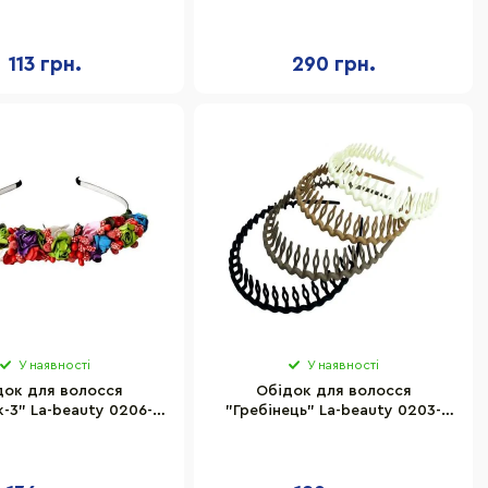
1, 6 кольорів
вушка в паєтках, 6 штук
113 грн.
290 грн.
У наявності
У наявності
док для волосся
Обідок для волосся
к-3" La-beauty 0206-
"Гребінець" La-beauty 0203-
294, 4 штуки
782, 4 штуки