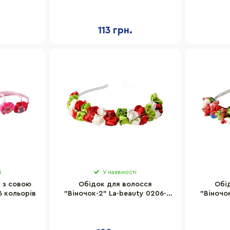
, 12 шт
669, 6 шт
113 грн.
і
У наявності
і з совою
Обідок для волосся
Обі
6 кольорів
"Віночок-2" La-beauty 0206-
"Віночо
293, 4 штуки