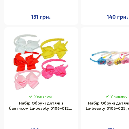
0106-204-1, 12 шт
beauty 0106-204-2
131 грн.
140 грн.
У наявності
У наявност
Набір Обручі дитячі з
Набір Обручі дитяч
бантиком La-beauty 0106-012, 5
La-beauty 0106-025, 
кольорів