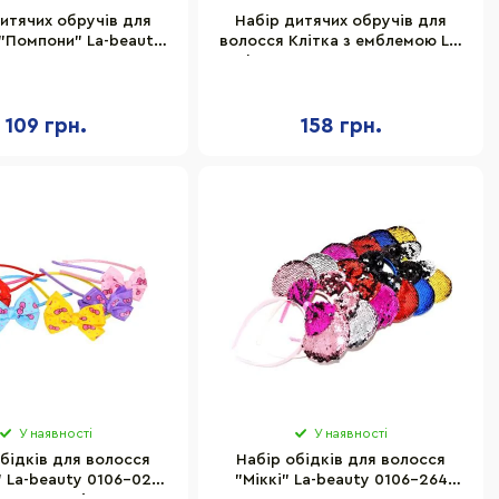
итячих обручів для
Набір дитячих обручів для
"Помпони" La-beauty
волосся Клітка з емблемою La-
106-670, 12 шт
beauty 0201-194-1, 6 шт
109 грн.
158 грн.
У наявності
У наявності
бідків для волосся
Набір обідків для волосся
 La-beauty 0106-024-
"Міккі" La-beauty 0106-264