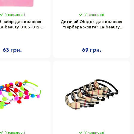
У наявності
У наявності
 набір для волосся
Дитячий Обідок для волосся
La-beauty 0105-012-4
"Гербера жовта" La-beauty
малиновий
0206-013
63 грн.
69 грн.
У наявності
У наявності