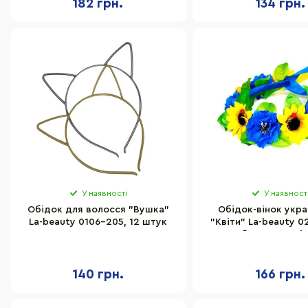
182 грн.
134 грн.
У наявності
У наявност
Обідок для волосся "Вушка"
Обідок-вінок укра
La-beauty 0106-205, 12 штук
"Квіти" La-beauty 0
об'ємними кві
140 грн.
166 грн.