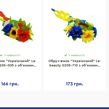
У наявності
У наявності
нок "Український" La-
Обруч-вінок "Український" La-
205-005 з об'ємними
beauty 0205-710 з об'ємними
квітами
квітами
166 грн.
173 грн.