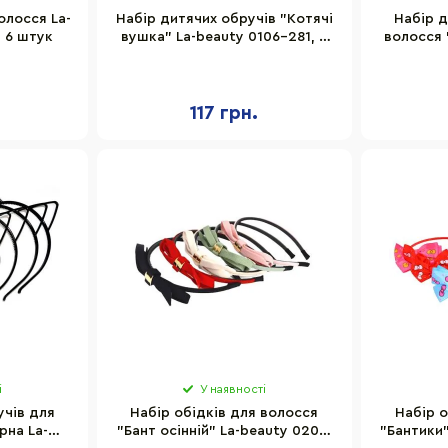
олосся La-
Набір дитячих обручів "Котячі
Набір д
, 6 штук
вушка" La-beauty 0106-281, 6
волосся 
штук
0
117 грн.
і
У наявності
учів для
Набір обідків для волосся
Набір о
рна La-
"Бант осінній" La-beauty 0203-
"Бантики"