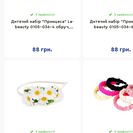
У наявності
У наявност
Дитячий набір "Принцеса" La-
Дитячий набір "Прин
beauty 0105-036-4 обруч,
beauty 0105-036-6
резинка, затискач
резинка, зати
88 грн.
88 грн.
У наявності
У наявност