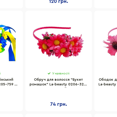
120 грн.
і
У наявності
їнський
Обруч для волосся "Букет
Ободок д
205-759 з
ромашок" La-beauty 0206-327-1
La-beauty
тами
рожевий
74 грн.