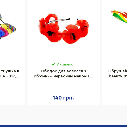
і
У наявності
 "Вушка в
Ободок для волосся з
Обруч-ві
106-017, 6
об'ємним червоним маком La-
beauty 0
beauty 0206-761
140 грн.