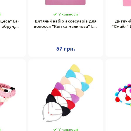
і
У наявності
цеса" La-
Дитячий набір аксесуарів для
Дитячий
 обруч,
волосся "Квітка малинова" La-
"Смайл" 
скач
beauty 0105-015-2
57 грн.
і
У наявності