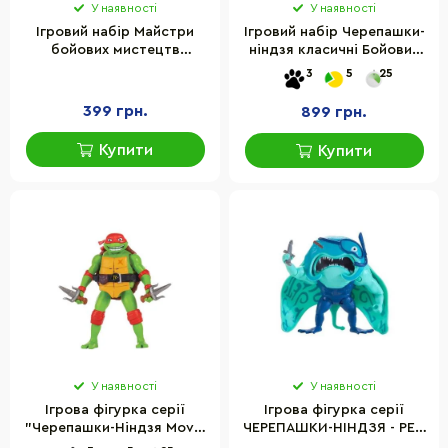
У наявності
У наявності
Ігровий набір Майстри
Ігровий набір Черепашки-
бойових мистецтв
ніндзя класичні Бойовий
Донателло Funrise 71023
сміттєвоз Funrise 71045 зі
3
5
25
Черепашки-ніндзя
світлом та звуком
399 грн.
899 грн.
Купити
Купити
У наявності
У наявності
Ігрова фігурка серії
Ігрова фігурка серії
"Черепашки-Ніндзя Мovie
ЧЕРЕПАШКИ-НІНДЗЯ - РЕЙ
III" Рафаель TMNT 83354 зі
ФІЛЛЕТ TMNT 83308