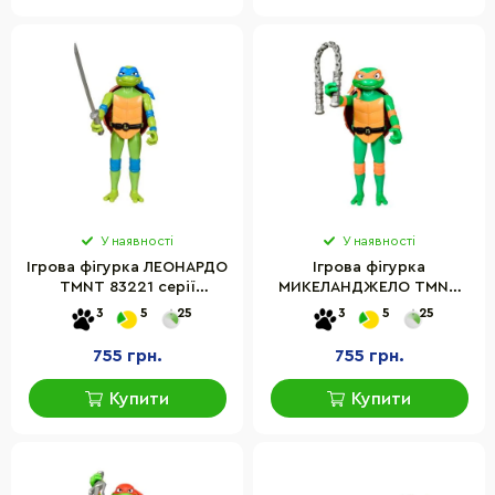
У наявності
У наявності
Ігрова фігурка ЛЕОНАРДО
Ігрова фігурка
TMNT 83221 серії
МИКЕЛАНДЖЕЛО TMNT
«Черепашки-Ніндзя MOVIE
83223 серії «Черепашки-
3
5
25
3
5
25
III»
Ніндзя MOVIE III»
755 грн.
755 грн.
Купити
Купити