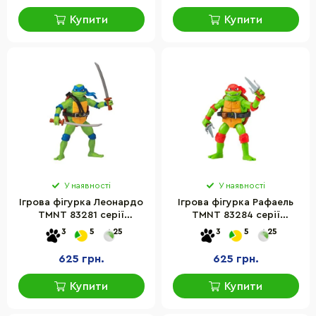
Купити
Купити
У наявності
У наявності
Ігрова фігурка Леонардо
Ігрова фігурка Рафаель
TMNT 83281 серії
TMNT 83284 серії
"Черепашки-Ніндзя MOVIE
"Черепашки-ніндзя MOVIE
3
5
25
3
5
25
III"
III"
625 грн.
625 грн.
Купити
Купити