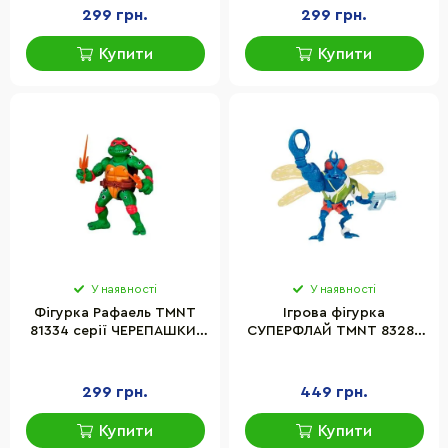
299 грн.
299 грн.
Купити
Купити
У наявності
У наявності
Фігурка Рафаель TMNT
Ігрова фігурка
81334 серії ЧЕРЕПАШКИ-
СУПЕРФЛАЙ TMNT 83287
НІНДЗЯ MOVIE STAR 1992
серії «Черепашки-Ніндзя
MOVIE III»
299 грн.
449 грн.
Купити
Купити