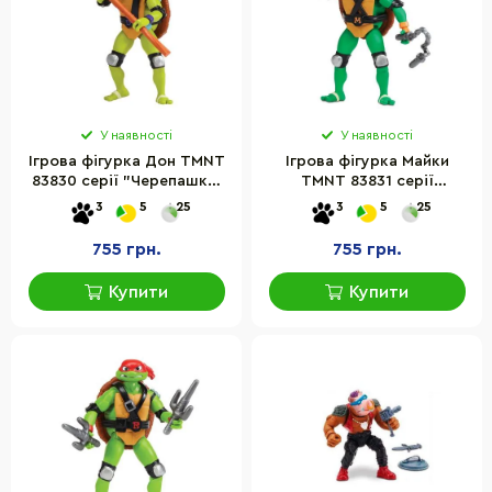
У наявності
У наявності
Ігрова фігурка Дон TMNT
Ігрова фігурка Майки
83830 серії "Черепашки-
TMNT 83831 серії
Ніндзя. Панцирний вихор"
"Черепашки-Ніндзя.
3
5
25
3
5
25
Панцирний вихор"
755 грн.
755 грн.
Купити
Купити