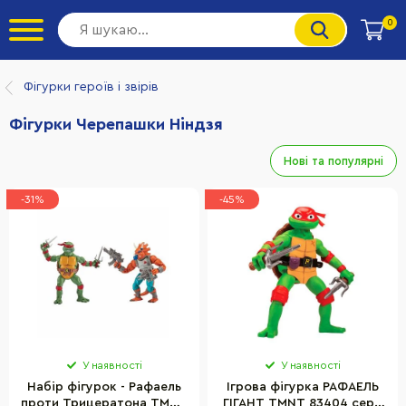
0
Фігурки героїв і звірів
Фігурки Черепашки Ніндзя
Нові та популярні
-31%
-45%
У наявності
У наявності
Набір фігурок - Рафаель
Ігрова фігурка РАФАЕЛЬ
проти Трицератона TMNT
ГІГАНТ TMNT 83404 серії