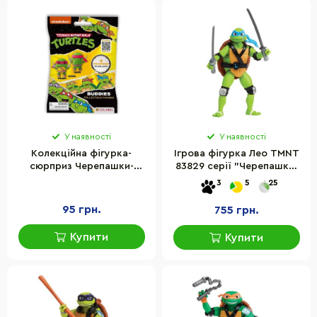
У наявності
У наявності
Колекційна фігурка-
Ігрова фігурка Лео TMNT
сюрприз Черепашки-
83829 серії "Черепашки-
ніндзя Cool Things NT005
Ніндзя. Панцирний вихор"
3
5
25
серії TMNT
95 грн.
755 грн.
Купити
Купити