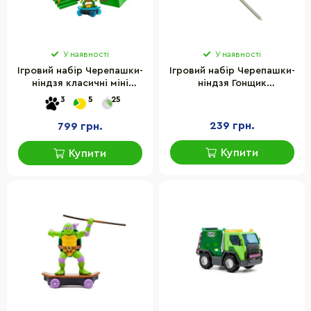
У наявності
У наявності
Ігровий набір Черепашки-
Ігровий набір Черепашки-
ніндзя класичні міні
ніндзя Гонщик
Скейт-парк Funrise 71053 з
Мікеланджело Funrise
3
5
25
фігуркою
71018 із лаунчером
239 грн.
799 грн.
Купити
Купити