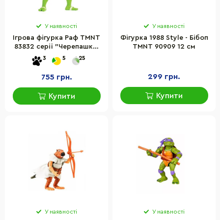
У наявності
У наявності
Ігрова фігурка Раф TMNT
Фігурка 1988 Style - Бібоп
83832 серії "Черепашки-
TMNT 90909 12 см
Ніндзя. Панцирний вихор"
3
5
25
299 грн.
755 грн.
Купити
Купити
У наявності
У наявності