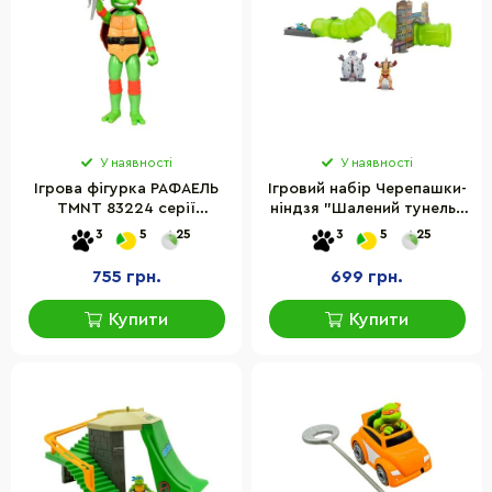
У наявності
У наявності
Ігрова фігурка РАФАЕЛЬ
Ігровий набір Черепашки-
TMNT 83224 серії
ніндзя "Шалений тунель"
«Черепашки-Ніндзя MOVIE
Funrise 71029 з машинкою
3
5
25
3
5
25
III»
755 грн.
699 грн.
Купити
Купити